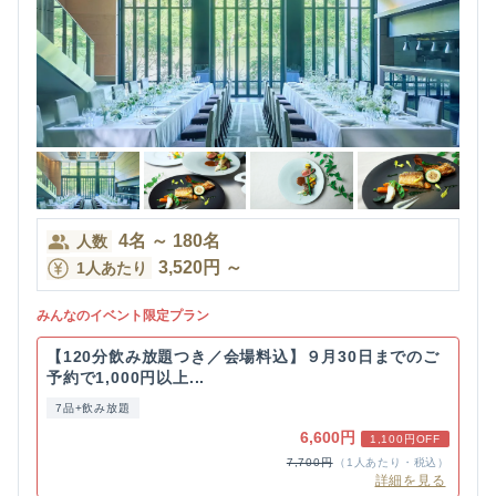
4
名
～
180
名
人数
3,520
円
～
1人あたり
みんなのイベント限定プラン
【120分飲み放題つき／会場料込】９月30日までのご
予約で1,000円以上...
7品+飲み放題
6,600円
1,100円OFF
7,700円
（1人あたり・税込）
詳細を見る