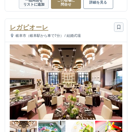
一括問合せ
この会場に
詳細を見る
リストに追加
問合せ
レガピオーレ
岐阜市（岐阜駅から車で7分）
/
結婚式場