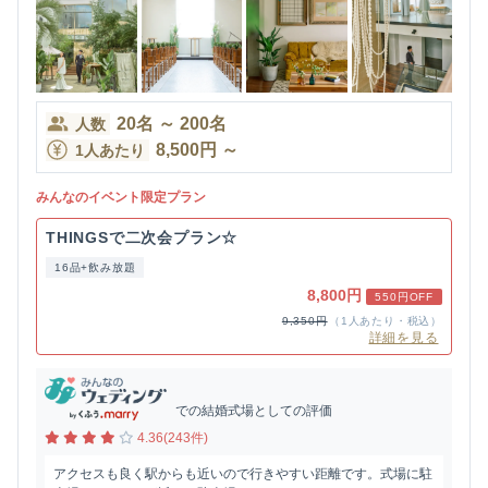
20
名
～
200
名
人数
8,500
円
～
1人あたり
みんなのイベント限定プラン
THINGSで二次会プラン☆
16品+飲み放題
8,800円
550円OFF
9,350円
（1人あたり・税込）
詳細を見る
での結婚式場としての評価
4.36(243件)
アクセスも良く駅からも近いので行きやすい距離です。式場に駐