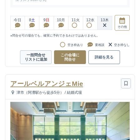
今日
8
土
9
日
10
月
11
火
12
水
13
木
その他
※問合せ可の場合でも、確実に予約できるわけではありません。
空き枠あり
要相談
空き枠なし
一括問合せ
この会場に
詳細を見る
リストに追加
問合せ
アールベルアンジェMie
津市（阿漕駅から徒歩5分）
/
結婚式場