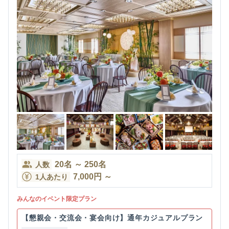
20
名
～
250
名
人数
7,000
円
～
1人あたり
みんなのイベント限定プラン
【懇親会・交流会・宴会向け】通年カジュアルプラン