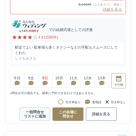
6,000円
（1人あたり・税込）
詳細を見る
での結婚式場としての評価
4.41(598件)
駅近でよい 駐車場も多くタクシーなどの手配もスムーズにして
くれた
しゃもみさん
今日
8
土
9
日
10
月
11
火
12
水
13
木
その他
※問合せ可の場合でも、確実に予約できるわけではありません。
空き枠あり
要相談
空き枠なし
一括問合せ
この会場に
詳細を見る
リストに追加
問合せ