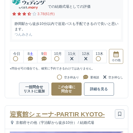
での結婚式場としての評価
3.78(61件)
静岡駅から徒歩10分以内で送迎バスも手配できるので良いと思い
ます。
つんみさん
今日
8
土
9
日
10
月
11
火
12
水
13
木
その他
※問合せ可の場合でも、確実に予約できるわけではありません。
空き枠あり
要相談
空き枠なし
一括問合せ
この会場に
詳細を見る
リストに追加
問合せ
迎賓館シェーナ-PARTIR KYOTO-
京都府その他（宇治駅から徒歩10分）
/
結婚式場