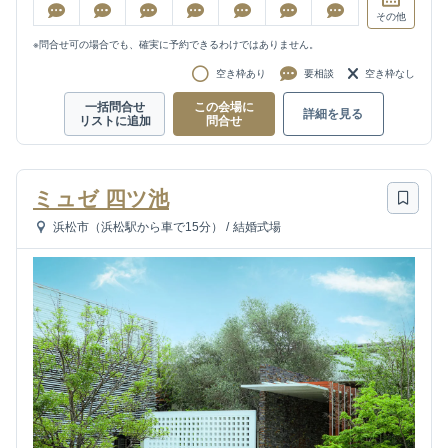
その他
※問合せ可の場合でも、確実に予約できるわけではありません。
空き枠あり
要相談
空き枠なし
一括問合せ
この会場に
詳細を見る
リストに追加
問合せ
ミュゼ 四ツ池
浜松市（浜松駅から車で15分）
/
結婚式場