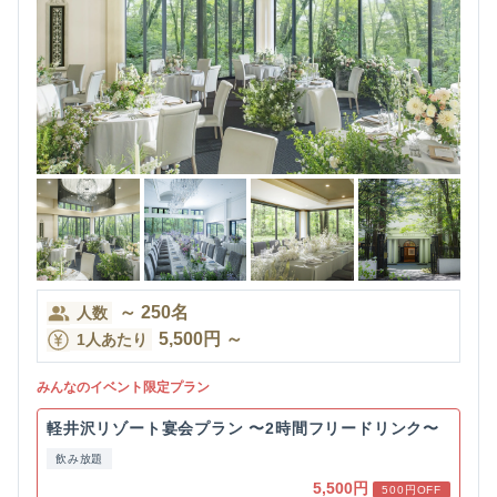
～
250
名
人数
5,500
円
～
1人あたり
みんなのイベント限定プラン
軽井沢リゾート宴会プラン 〜2時間フリードリンク〜
飲み放題
5,500円
500円OFF