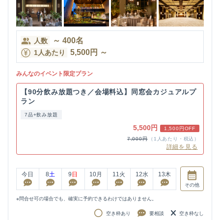
～
400
名
人数
5,500
円
～
1人あたり
みんなのイベント限定プラン
【90分飲み放題つき／会場料込】同窓会カジュアルプ
ラン
7品+飲み放題
5,500円
1,500円OFF
7,000円
（1人あたり・税込）
詳細を見る
今日
8
土
9
日
10
月
11
火
12
水
13
木
その他
※問合せ可の場合でも、確実に予約できるわけではありません。
空き枠あり
要相談
空き枠なし