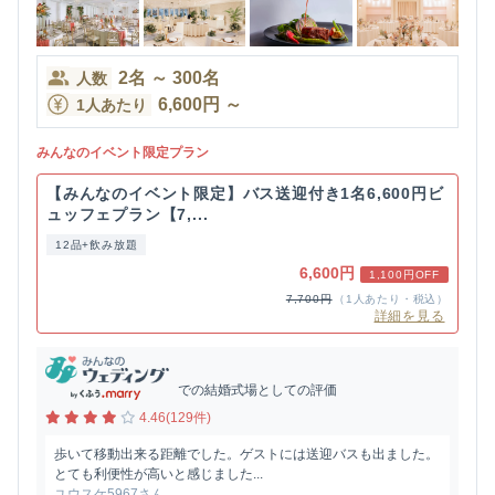
2
名
～
300
名
人数
6,600
円
～
1人あたり
みんなのイベント限定プラン
【みんなのイベント限定】バス送迎付き1名6,600円ビ
ュッフェプラン【7,...
12品+飲み放題
6,600円
1,100円OFF
7,700円
（1人あたり・税込）
詳細を見る
での結婚式場としての評価
4.46(129件)
歩いて移動出来る距離でした。ゲストには送迎バスも出ました。
とても利便性が高いと感じました...
ユウスケ5967さん