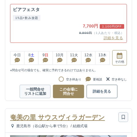
ビアフェスタ
15品+飲み放題
7,700円
1,100円OFF
8,800円
（1人あたり・税込）
詳細を見る
今日
8
土
9
日
10
月
11
火
12
水
13
木
その他
※問合せ可の場合でも、確実に予約できるわけではありません。
空き枠あり
要相談
空き枠なし
一括問合せ
この会場に
詳細を見る
リストに追加
問合せ
奄美の里 サウスヴィラガーデン
鹿児島市（谷山駅から車で5分）
/
結婚式場