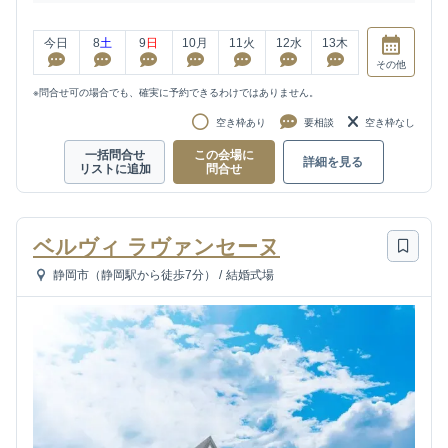
今日
8
土
9
日
10
月
11
火
12
水
13
木
その他
※問合せ可の場合でも、確実に予約できるわけではありません。
空き枠あり
要相談
空き枠なし
一括問合せ
この会場に
詳細を見る
リストに追加
問合せ
ベルヴィ ラヴァンセーヌ
静岡市（静岡駅から徒歩7分）
/
結婚式場