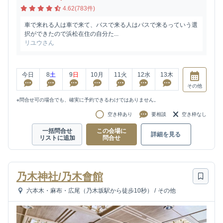
4.62(783件)
車で来れる人は車で来て、バスで来る人はバスで来るっていう選
択ができたので浜松在住の自分た...
リユウさん
今日
8
土
9
日
10
月
11
火
12
水
13
木
その他
※問合せ可の場合でも、確実に予約できるわけではありません。
空き枠あり
要相談
空き枠なし
一括問合せ
この会場に
詳細を見る
リストに追加
問合せ
乃木神社/乃木會館
六本木・麻布・広尾（乃木坂駅から徒歩10秒）
/
その他