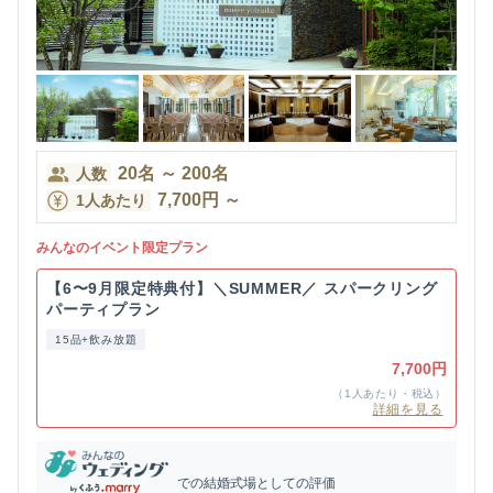
20
名
～
200
名
人数
7,700
円
～
1人あたり
みんなのイベント限定プラン
【6〜9月限定特典付】＼SUMMER／ スパークリング
パーティプラン
15品+飲み放題
7,700円
（1人あたり・税込）
詳細を見る
での結婚式場としての評価