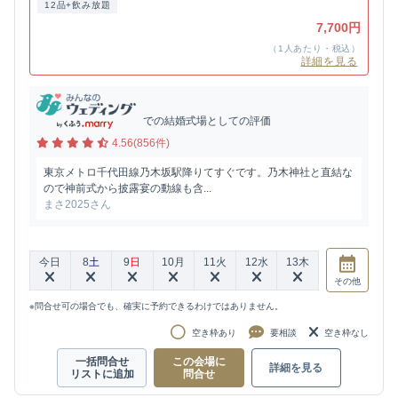
12品+飲み放題
7,700円
（1人あたり・税込）
詳細を見る
での結婚式場としての評価
4.56(856件)
東京メトロ千代田線乃木坂駅降りてすぐです。乃木神社と直結な
ので神前式から披露宴の動線も含...
まさ2025さん
今日
8
土
9
日
10
月
11
火
12
水
13
木
その他
※問合せ可の場合でも、確実に予約できるわけではありません。
空き枠あり
要相談
空き枠なし
一括問合せ
この会場に
詳細を見る
リストに追加
問合せ