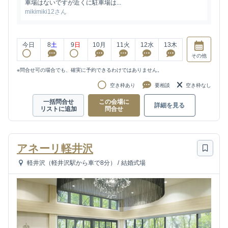
車場はないですが近くに駐車場は...
mikimiki12さん
今日
8
土
9
日
10
月
11
火
12
水
13
木
その他
※問合せ可の場合でも、確実に予約できるわけではありません。
空き枠あり
要相談
空き枠なし
一括問合せ
この会場に
詳細を見る
リストに追加
問合せ
アネーリ軽井沢
軽井沢（軽井沢駅から車で8分）
/
結婚式場