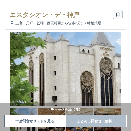
エスタシオン・デ・神戸
三宮・元町・阪神（西元町駅から徒歩2分）
/
結婚式場
チェック会場
0
/
10
一括問合せリストを見る
まとめて問合せ（無料）