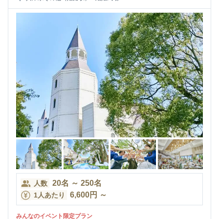
20
名
～
250
名
人数
6,600
円
～
1人あたり
みんなのイベント限定プラン