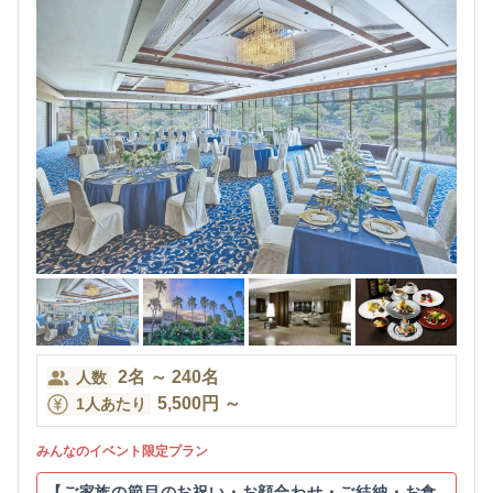
2
名
～
240
名
人数
5,500
円
～
1人あたり
みんなのイベント限定プラン
【ご家族の節目のお祝い・お顔合わせ・ご結納・お食