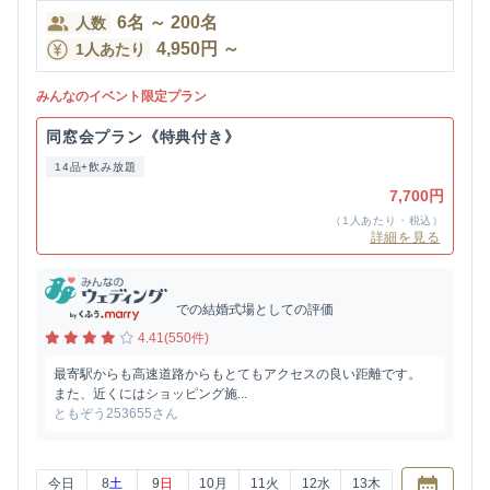
6
名
～
200
名
人数
4,950
円
～
1人あたり
みんなのイベント限定プラン
同窓会プラン《特典付き》
14品+飲み放題
7,700円
（1人あたり・税込）
詳細を見る
での結婚式場としての評価
4.41(550件)
最寄駅からも高速道路からもとてもアクセスの良い距離です。
また、近くにはショッピング施...
ともぞう253655さん
今日
8
土
9
日
10
月
11
火
12
水
13
木