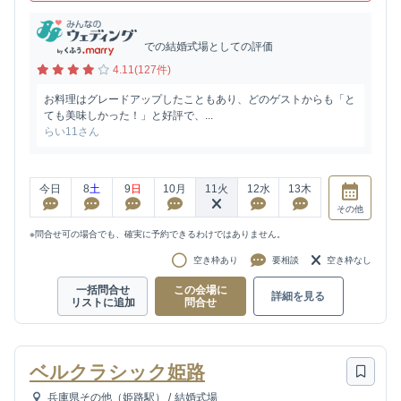
での結婚式場としての評価
4.11(127件)
お料理はグレードアップしたこともあり、どのゲストからも「と
ても美味しかった！」と好評で、...
らい11さん
今日
8
土
9
日
10
月
11
火
12
水
13
木
その他
※問合せ可の場合でも、確実に予約できるわけではありません。
空き枠あり
要相談
空き枠なし
一括問合せ
この会場に
詳細を見る
リストに追加
問合せ
ベルクラシック姫路
兵庫県その他（姫路駅）
/
結婚式場