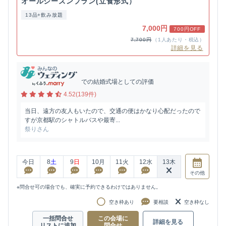
オールシーズンプラン(立食形式）
13品+飲み放題
7,000円
700円OFF
7,700円
（1人あたり・税込）
詳細を見る
での結婚式場としての評価
4.52(139件)
当日、遠方の友人もいたので、交通の便はかなり心配だったので
すが京都駅のシャトルバスや最寄...
祭りさん
今日
8
土
9
日
10
月
11
火
12
水
13
木
その他
※問合せ可の場合でも、確実に予約できるわけではありません。
空き枠あり
要相談
空き枠なし
一括問合せ
この会場に
詳細を見る
リストに追加
問合せ