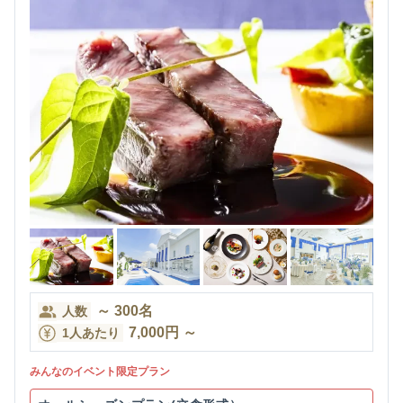
～
300
名
人数
7,000
円
～
1人あたり
みんなのイベント限定プラン