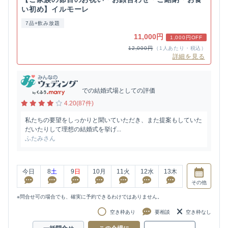
い初め】イルモーレ
7品+飲み放題
11,000円
1,000円OFF
12,000円
（1人あたり・税込）
詳細を見る
での結婚式場としての評価
4.20(87件)
私たちの要望をしっかりと聞いていただき、また提案もしていた
だいたりして理想の結婚式を挙げ...
ふたみさん
今日
8
土
9
日
10
月
11
火
12
水
13
木
その他
※問合せ可の場合でも、確実に予約できるわけではありません。
空き枠あり
要相談
空き枠なし