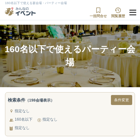
160名以下で使える宴会場・パーティー会場
一括問合せ
閲覧履歴
160名以下で使えるパーティー会
場
検索条件
条件変更
（198会場表示）
指定なし
160名以下
指定なし
指定なし