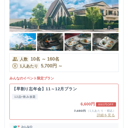
10
名
～
160
名
人数
5,700
円
～
1人あたり
みんなのイベント限定プラン
【早割り忘年会】11～12月プラン
12品+飲み放題
6,600円
880円OFF
7,480円
（1人あたり・税込）
詳細を見る