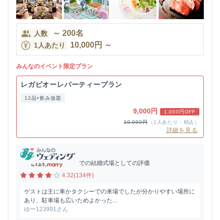
～
200
名
人数
10,000
円
～
1人あたり
みんなのイベント限定プラン
レガピオーレパーティープラン
12品+飲み放題
9,000円
1,000円OFF
10,000円
（1人あたり・税込）
詳細を見る
での結婚式場としての評価
4.32(134件)
ゲストは主に車かタクシーでの来場でしたが分かりやすい場所に
あり、駐車場も広いためよかった...
ゆー123991さん