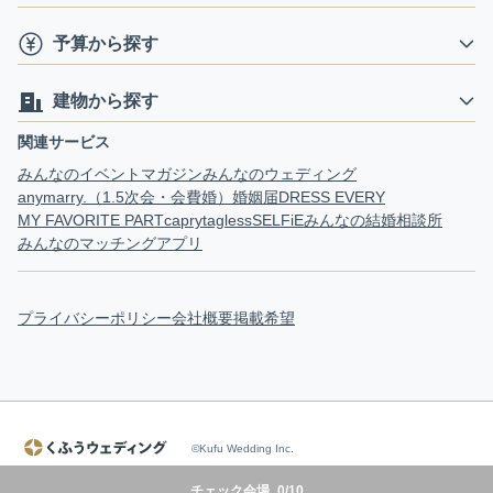
予算から探す
建物から探す
関連サービス
みんなのイベントマガジン
みんなのウェディング
anymarry.（1.5次会・会費婚）
婚姻届
DRESS EVERY
MY FAVORITE PART
capry
tagless
SELFiE
みんなの結婚相談所
みんなのマッチングアプリ
プライバシーポリシー
会社概要
掲載希望
©Kufu Wedding Inc.
チェック会場
0
/
10