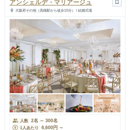
アンシェルデ・マリアージュ
大阪府その他（高槻駅から徒歩10分）
/
結婚式場
2
名
～
300
名
人数
6,600
円
～
1人あたり