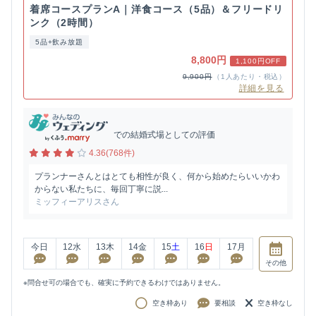
着席コースプランA｜洋食コース（5品）＆フリードリ
ンク（2時間）
5品+飲み放題
8,800円
1,100円OFF
9,900円
（1人あたり・税込）
詳細を見る
での結婚式場としての評価
4.36(768件)
プランナーさんとはとても相性が良く、何から始めたらいいかわ
からない私たちに、毎回丁寧に説...
ミッフィーアリスさん
今日
12
水
13
木
14
金
15
土
16
日
17
月
その他
※問合せ可の場合でも、確実に予約できるわけではありません。
空き枠あり
要相談
空き枠なし