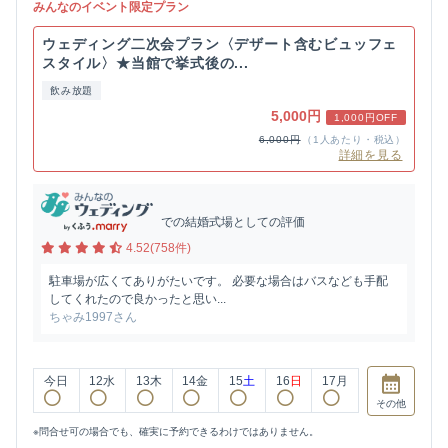
みんなのイベント限定プラン
ウェディング二次会プラン〈デザート含むビュッフェ
スタイル〉★当館で挙式後の...
飲み放題
5,000円
1,000円OFF
6,000円
（1人あたり・税込）
詳細を見る
での結婚式場としての評価
4.52(758件)
駐車場が広くてありがたいです。 必要な場合はバスなども手配
してくれたので良かったと思い...
ちゃみ1997さん
今日
12
水
13
木
14
金
15
土
16
日
17
月
その他
※問合せ可の場合でも、確実に予約できるわけではありません。