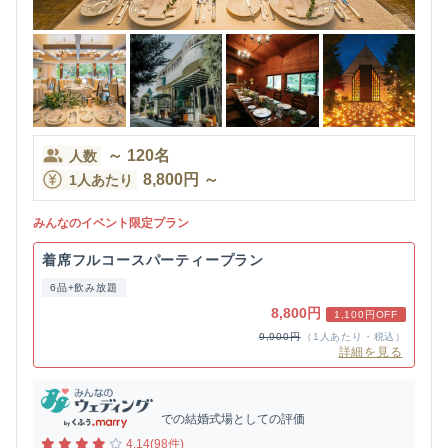
～
120
名
人数
8,800
円
～
1人あたり
みんなのイベント限定プラン
着席フルコースパーティープラン
6品+飲み放題
8,800円
1,100円OFF
9,900円
（1人あたり・税込）
詳細を見る
での結婚式場としての評価
4.14(98件)