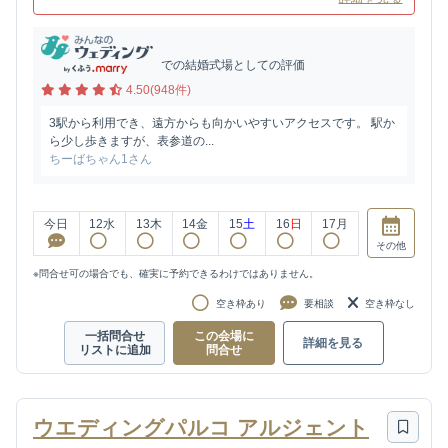
での結婚式場としての評価
4.50(948件)
3駅から利用でき、遠方からも向かいやすいアクセスです。 駅か
ら少し歩きますが、表参道の...
ちーばちゃん1さん
今日
12
水
13
木
14
金
15
土
16
日
17
月
その他
※問合せ可の場合でも、確実に予約できるわけではありません。
空き枠あり
要相談
空き枠なし
一括問合せ
この会場に
詳細を見る
リストに追加
問合せ
ウエディングパルコ アルジェント