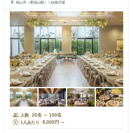
福山市（東福山駅）
/
結婚式場
20
名
～
100
名
人数
8,000
円
～
1人あたり