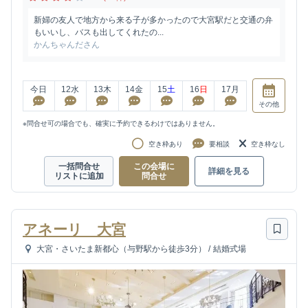
新婦の友人で地方から来る子が多かったので大宮駅だと交通の弁
もいいし、バスも出してくれたの...
かんちゃんださん
今日
12
水
13
木
14
金
15
土
16
日
17
月
その他
※問合せ可の場合でも、確実に予約できるわけではありません。
空き枠あり
要相談
空き枠なし
一括問合せ
この会場に
詳細を見る
リストに追加
問合せ
アネーリ 大宮
大宮・さいたま新都心（与野駅から徒歩3分）
/
結婚式場