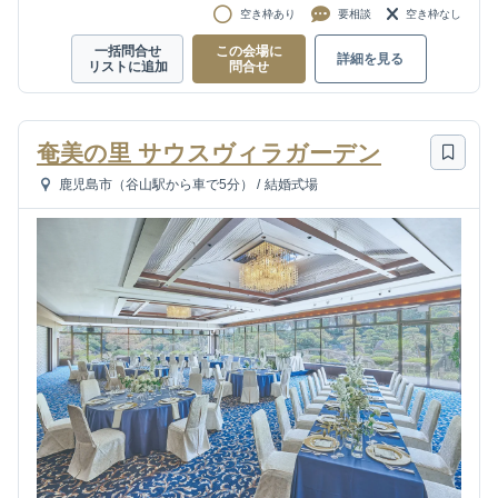
空き枠あり
要相談
空き枠なし
一括問合せ
この会場に
詳細を見る
リストに追加
問合せ
奄美の里 サウスヴィラガーデン
鹿児島市（谷山駅から車で5分）
/
結婚式場