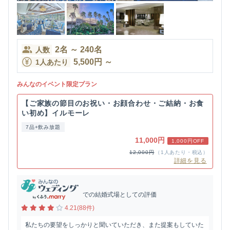
2
名
～
240
名
人数
5,500
円
～
1人あたり
みんなのイベント限定プラン
【ご家族の節目のお祝い・お顔合わせ・ご結納・お食
い初め】イルモーレ
7品+飲み放題
11,000円
1,000円OFF
12,000円
（1人あたり・税込）
詳細を見る
での結婚式場としての評価
4.21(88件)
私たちの要望をしっかりと聞いていただき、また提案もしていた