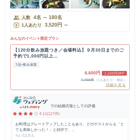
4
名
～
180
名
人数
3,520
円
～
1人あたり
みんなのイベント限定プラン
【120分飲み放題つき／会場料込】９月30日までのご
予約で1,000円以上...
7品+飲み放題
6,600円
1,100円OFF
7,700円
（1人あたり・税込）
詳細を見る
での結婚式場としての評価
4.11(127件)
お料理はグレードアップしたこともあり、どのゲストからも「と
ても美味しかった！」と好評で、...
らい11さん