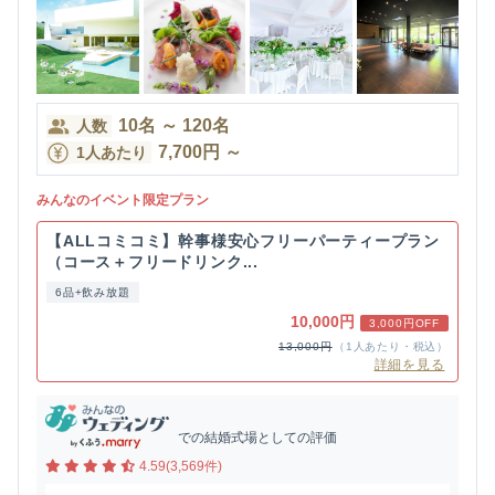
10
名
～
120
名
人数
7,700
円
～
1人あたり
みんなのイベント限定プラン
【ALLコミコミ】幹事様安心フリーパーティープラン
（コース＋フリードリンク...
6品+飲み放題
10,000円
3,000円OFF
13,000円
（1人あたり・税込）
詳細を見る
での結婚式場としての評価
4.59(3,569件)