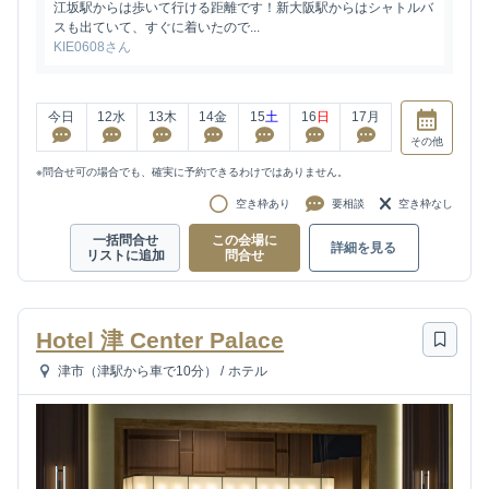
江坂駅からは歩いて行ける距離です！新大阪駅からはシャトルバ
スも出ていて、すぐに着いたので...
KIE0608さん
今日
12
水
13
木
14
金
15
土
16
日
17
月
その他
※問合せ可の場合でも、確実に予約できるわけではありません。
空き枠あり
要相談
空き枠なし
一括問合せ
この会場に
詳細を見る
リストに追加
問合せ
Hotel 津 Center Palace
津市（津駅から車で10分）
/
ホテル