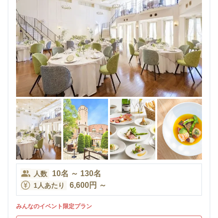
10
名
～
130
名
人数
6,600
円
～
1人あたり
みんなのイベント限定プラン