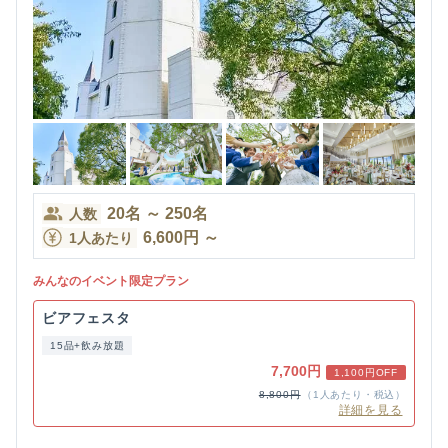
20
名
～
250
名
人数
6,600
円
～
1人あたり
みんなのイベント限定プラン
ビアフェスタ
15品+飲み放題
7,700円
1,100円OFF
8,800円
（1人あたり・税込）
詳細を見る