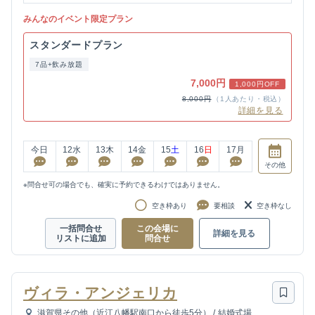
みんなのイベント限定プラン
スタンダードプラン
7品+飲み放題
7,000円
1,000円OFF
8,000円
（1人あたり・税込）
詳細を見る
今日
12
水
13
木
14
金
15
土
16
日
17
月
その他
※問合せ可の場合でも、確実に予約できるわけではありません。
空き枠あり
要相談
空き枠なし
一括問合せ
この会場に
詳細を見る
リストに追加
問合せ
ヴィラ・アンジェリカ
滋賀県その他（近江八幡駅南口から徒歩5分）
/
結婚式場