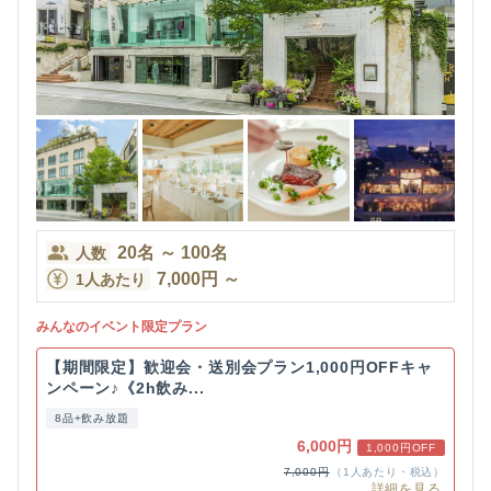
20
名
～
100
名
人数
7,000
円
～
1人あたり
みんなのイベント限定プラン
【期間限定】歓迎会・送別会プラン1,000円OFFキャ
ンペーン♪《2h飲み...
8品+飲み放題
6,000円
1,000円OFF
7,000円
（1人あたり・税込）
詳細を見る