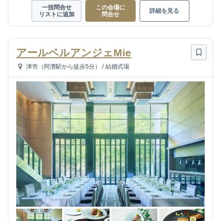
一括問合せ
この会場に
詳細を見る
リストに追加
問合せ
アールベルアンジェMie
津市（阿漕駅から徒歩5分）
/
結婚式場