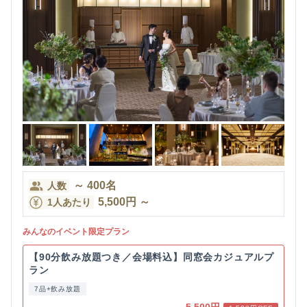
～
400
名
人数
5,500
円
～
1人あたり
みんなのイベント限定プラン
【90分飲み放題つき／会場料込】同窓会カジュアルプ
ラン
7品+飲み放題
5,500円