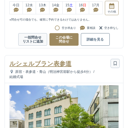
今日
12
水
13
木
14
金
15
土
16
日
17
月
その他
※問合せ可の場合でも、確実に予約できるわけではありません。
空き枠あり
要相談
空き枠なし
一括問合せ
この会場に
詳細を見る
リストに追加
問合せ
ルシェルブラン表参道
原宿・表参道・青山（明治神宮前駅から徒歩4分）
/
結婚式場