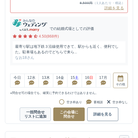
8,500円
（1人あたり・税込）
詳細を見る
での結婚式場としての評価
4.50(868件)
最寄り駅は地下鉄３沿線使用できて、駅からも近く、便利でし
た。駐車場もあるのでどちらで来ら...
なお18さん
今日
12
水
13
木
14
金
15
土
16
日
17
月
その他
※問合せ可の場合でも、確実に予約できるわけではありません。
空き枠あり
要相談
空き枠なし
一括問合せ
この会場に
詳細を見る
リストに追加
問合せ