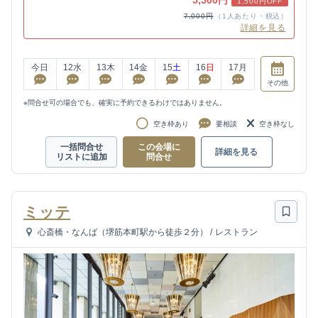
1,500円OFF
7,000円
（1人あたり・税込）
詳細を見る
今日
12
水
13
木
14
金
15
土
16
日
17
月
その他
※問合せ可の場合でも、確実に予約できるわけではありません。
空き枠あり
要相談
空き枠なし
一括問合せ
この会場に
詳細を見る
リストに追加
問合せ
ミッテ
心斎橋・なんば（堺筋本町駅から徒歩２分）
/
レストラン