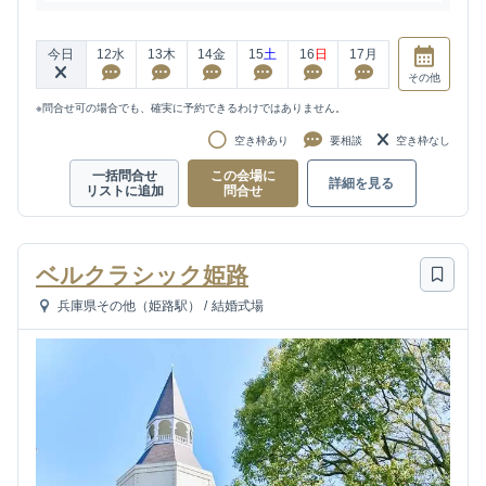
今日
12
水
13
木
14
金
15
土
16
日
17
月
その他
※問合せ可の場合でも、確実に予約できるわけではありません。
空き枠あり
要相談
空き枠なし
一括問合せ
この会場に
詳細を見る
リストに追加
問合せ
ベルクラシック姫路
兵庫県その他（姫路駅）
/
結婚式場