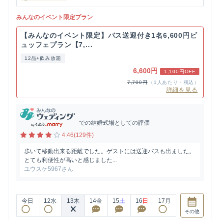
みんなのイベント限定プラン
【みんなのイベント限定】バス送迎付き1名6,600円ビ
ュッフェプラン【7,...
12品+飲み放題
6,600円
1,100円OFF
7,700円
（1人あたり・税込）
詳細を見る
での結婚式場としての評価
4.46(129件)
歩いて移動出来る距離でした。ゲストには送迎バスも出ました。
とても利便性が高いと感じました...
ユウスケ5967さん
今日
12
水
13
木
14
金
15
土
16
日
17
月
その他