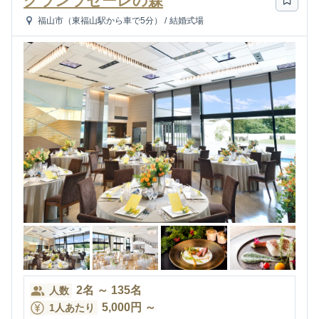
グランラセーレの森
福山市（東福山駅から車で5分）
/
結婚式場
2
名
～
135
名
人数
5,000
円
～
1人あたり