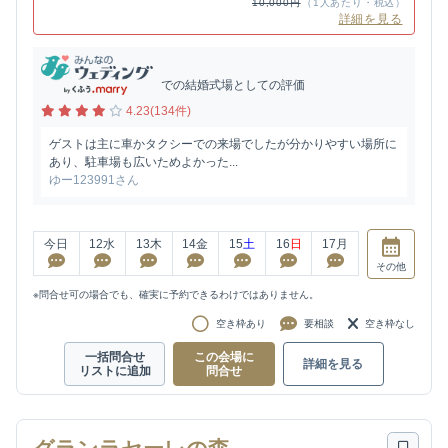
10,000円
（1人あたり・税込）
詳細を見る
での結婚式場としての評価
4.23(134件)
ゲストは主に車かタクシーでの来場でしたが分かりやすい場所に
あり、駐車場も広いためよかった...
ゆー123991さん
今日
12
水
13
木
14
金
15
土
16
日
17
月
その他
※問合せ可の場合でも、確実に予約できるわけではありません。
空き枠あり
要相談
空き枠なし
一括問合せ
この会場に
詳細を見る
リストに追加
問合せ