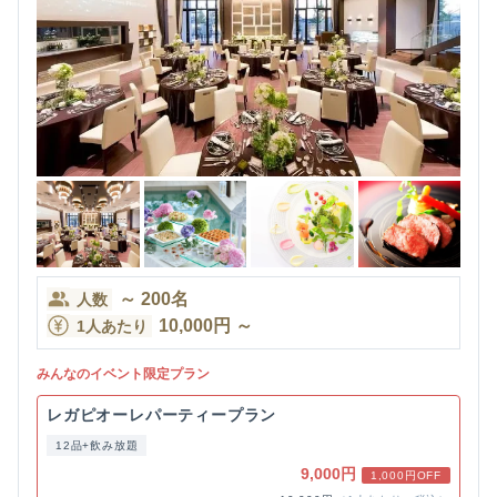
～
200
名
人数
10,000
円
～
1人あたり
みんなのイベント限定プラン
レガピオーレパーティープラン
12品+飲み放題
9,000円
1,000円OFF