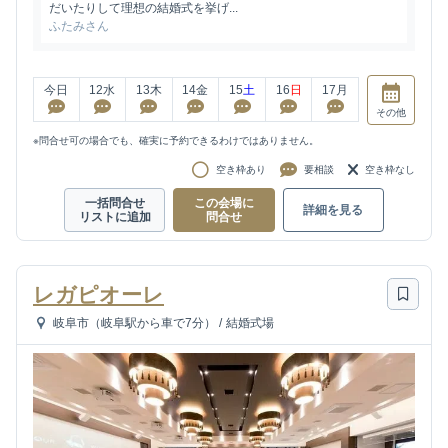
だいたりして理想の結婚式を挙げ...
ふたみさん
今日
12
水
13
木
14
金
15
土
16
日
17
月
その他
※問合せ可の場合でも、確実に予約できるわけではありません。
空き枠あり
要相談
空き枠なし
一括問合せ
この会場に
詳細を見る
リストに追加
問合せ
レガピオーレ
岐阜市（岐阜駅から車で7分）
/
結婚式場