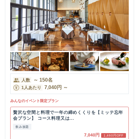
～
150
名
人数
7,040
円
～
1人あたり
みんなのイベント限定プラン
贅沢な空間と料理で一年の締めくくりを【ミッテ忘年
会プラン】 コース料理又は...
飲み放題
7,040円
1,460円OFF