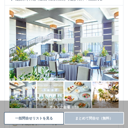
チェック会場
0
/
10
～
126
名
人数
一括問合せリストを見る
まとめて問合せ（無料）
9,900
円
～
1人あたり