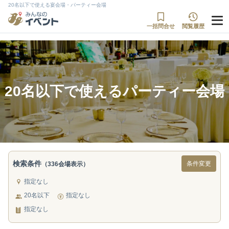
20名以下で使える宴会場・パーティー会場
一括問合せ
閲覧履歴
20名以下で使えるパーティー会場
検索条件
条件変更
（336会場表示）
指定なし
20名以下
指定なし
指定なし