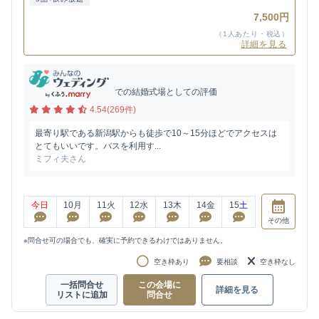
7,500円
（1人あたり・税込）
詳細を見る
での結婚式場としての評価
4.54(269件)
最寄り駅である新潟駅からも徒歩で10～15分ほどでアクセスは
とてもいいです。バスを利用す...
ミフィ夫さん
今日
10
月
11
火
12
水
13
木
14
金
15
土
その他
※問合せ可の場合でも、確実に予約できるわけではありません。
空き枠あり
要相談
空き枠なし
一括問合せ
この会場に
詳細を見る
リストに追加
問合せ