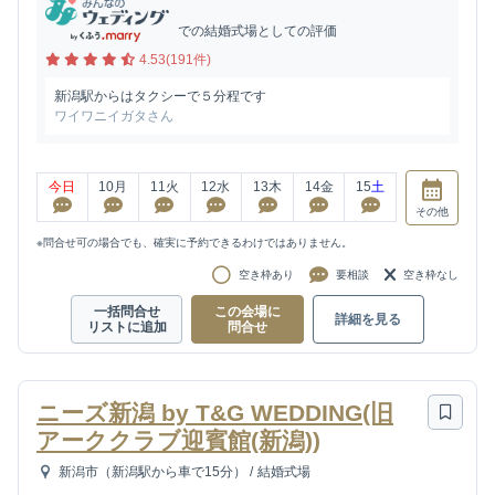
での結婚式場としての評価
4.53(191件)
新潟駅からはタクシーで５分程です
ワイワニイガタさん
今日
10
月
11
火
12
水
13
木
14
金
15
土
その他
※問合せ可の場合でも、確実に予約できるわけではありません。
空き枠あり
要相談
空き枠なし
一括問合せ
この会場に
詳細を見る
リストに追加
問合せ
ニーズ新潟 by T&G WEDDING(旧
アーククラブ迎賓館(新潟))
新潟市（新潟駅から車で15分）
/
結婚式場