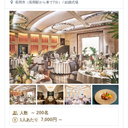
長岡市（長岡駅から車で7分）
/
結婚式場
～
200
名
人数
7,000
円
～
1人あたり