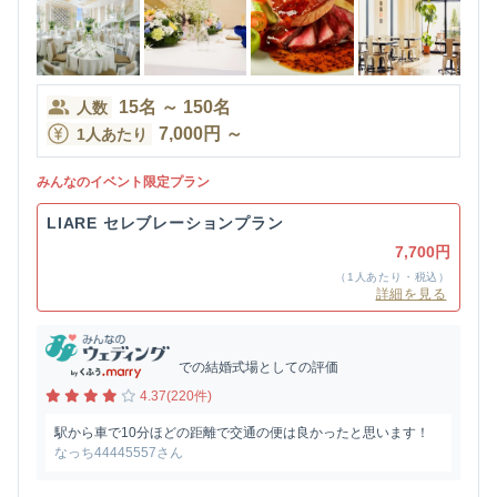
15
名
～
150
名
人数
7,000
円
～
1人あたり
みんなのイベント限定プラン
LIARE セレブレーションプラン
7,700円
（1人あたり・税込）
詳細を見る
での結婚式場としての評価
4.37(220件)
駅から車で10分ほどの距離で交通の便は良かったと思います！
なっち44445557さん