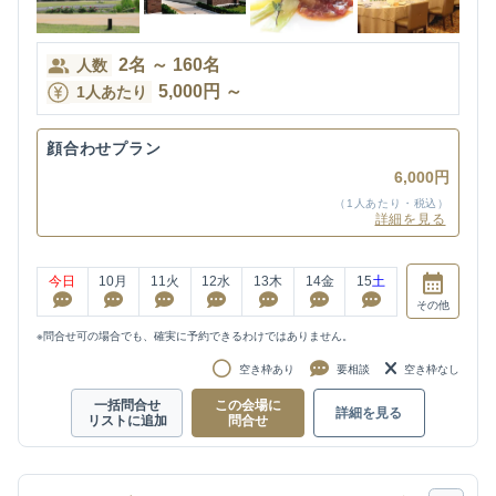
2
名
～
160
名
人数
5,000
円
～
1人あたり
顔合わせプラン
6,000円
（1人あたり・税込）
詳細を見る
今日
10
月
11
火
12
水
13
木
14
金
15
土
その他
※問合せ可の場合でも、確実に予約できるわけではありません。
空き枠あり
要相談
空き枠なし
一括問合せ
この会場に
詳細を見る
リストに追加
問合せ