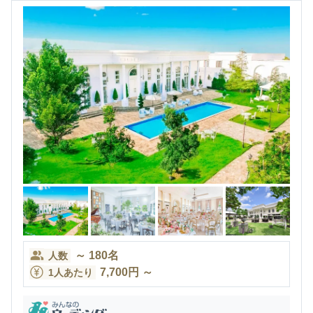
～
180
名
人数
7,700
円
～
1人あたり