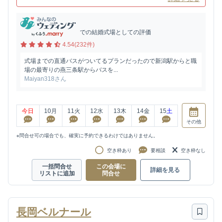
での結婚式場としての評価
4.54(232件)
式場までの直通バスがついてるプランだったので新潟駅からと職
場の最寄りの燕三条駅からバスを...
Maiyan318さん
今日
10
月
11
火
12
水
13
木
14
金
15
土
その他
※問合せ可の場合でも、確実に予約できるわけではありません。
空き枠あり
要相談
空き枠なし
一括問合せ
この会場に
詳細を見る
リストに追加
問合せ
長岡ベルナール