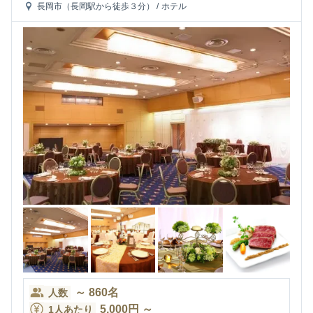
長岡市（長岡駅から徒歩３分）
/
ホテル
～
860
名
人数
5,000
円
～
1人あたり