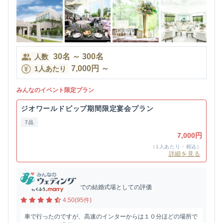
30
名
～
300
名
人数
7,000
円
～
1人あたり
みんなのイベント限定プラン
ジオワールドビップ期間限定宴会プラン
7品
7,000円
（1人あたり・税込）
詳細を見る
での結婚式場としての評価
4.50(95件)
車で行ったのですが、高速のインターからは１０分ほどの場所で