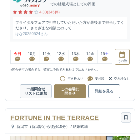
での結婚式場としての評価
4.33(345件)
ブライダルフェアで担当していただいた方が最後まで担当してく
ださり、さまざまな相談にのって...
はな20250524さん
今日
10
月
11
火
12
水
13
木
14
金
15
土
その他
※問合せ可の場合でも、確実に予約できるわけではありません。
空き枠あり
要相談
空き枠なし
一括問合せ
この会場に
詳細を見る
リストに追加
問合せ
FORTUNE IN THE TERRACE
新潟市（新潟駅から徒歩10分）
/
結婚式場