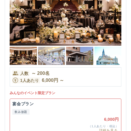
～
200
名
人数
6,000
円
～
1人あたり
みんなのイベント限定プラン
宴会プラン
飲み放題
6,000円
（1人あたり・税込）
詳細を見る