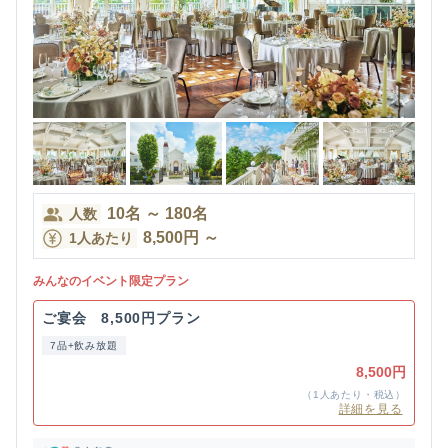
10
名
～
180
名
人数
8,500
円
～
1人あたり
みんなのイベント限定プラン
ご宴会 8,500円プラン
7品+飲み放題
8,500円
（1人あたり・税込）
詳細を見る