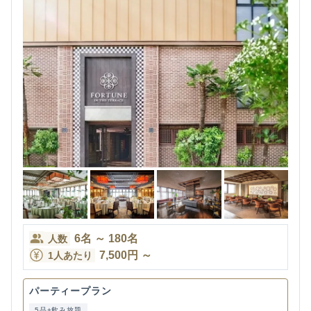
6
名
～
180
名
人数
7,500
円
～
1人あたり
パーティープラン
5品+飲み放題