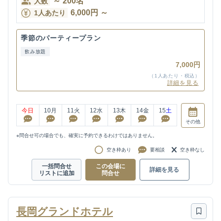
～
200
名
人数
6,000
円
～
1人あたり
季節のパーティープラン
飲み放題
7,000円
（1人あたり・税込）
詳細を見る
今日
10
月
11
火
12
水
13
木
14
金
15
土
その他
※問合せ可の場合でも、確実に予約できるわけではありません。
空き枠あり
要相談
空き枠なし
一括問合せ
この会場に
詳細を見る
リストに追加
問合せ
長岡グランドホテル