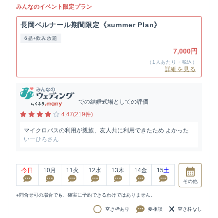
みんなのイベント限定プラン
長岡ベルナール期間限定《summer Plan》
6品+飲み放題
7,000円
（1人あたり・税込）
詳細を見る
での結婚式場としての評価
4.47(219件)
マイクロバスの利用が親族、友人共に利用できたため よかった
いーひろさん
今日
10
月
11
火
12
水
13
木
14
金
15
土
その他
※問合せ可の場合でも、確実に予約できるわけではありません。
空き枠あり
要相談
空き枠なし