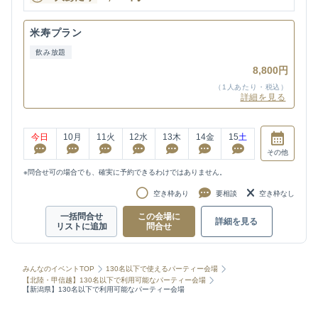
米寿プラン
飲み放題
8,800円
（1人あたり・税込）
詳細を見る
今日
10
月
11
火
12
水
13
木
14
金
15
土
その他
※問合せ可の場合でも、確実に予約できるわけではありません。
空き枠あり
要相談
空き枠なし
一括問合せ
この会場に
詳細を見る
リストに追加
問合せ
みんなのイベントTOP
130名以下で使えるパーティー会場
【北陸・甲信越】130名以下で利用可能なパーティー会場
【新潟県】130名以下で利用可能なパーティー会場