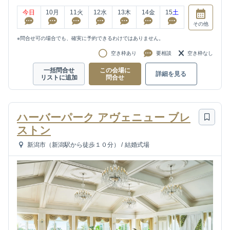
今日
10
月
11
火
12
水
13
木
14
金
15
土
その他
※問合せ可の場合でも、確実に予約できるわけではありません。
空き枠あり
要相談
空き枠なし
一括問合せ
この会場に
詳細を見る
リストに追加
問合せ
ハーバーパーク アヴェニュー ブレ
ストン
新潟市（新潟駅から徒歩１０分）
/
結婚式場