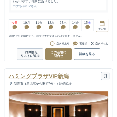
わかりやすい場所にありました。
カナちゃ812さん
今日
10
月
11
火
12
水
13
木
14
金
15
土
その他
※問合せ可の場合でも、確実に予約できるわけではありません。
空き枠あり
要相談
空き枠なし
一括問合せ
この会場に
詳細を見る
リストに追加
問合せ
ハミングプラザVIP新潟
新潟市（新潟駅から車で7分）
/
結婚式場