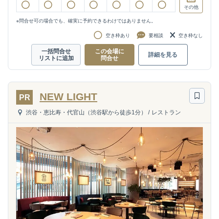
その他
※問合せ可の場合でも、確実に予約できるわけではありません。
空き枠あり
要相談
空き枠なし
一括問合せ
この会場に
詳細を見る
リストに追加
問合せ
NEW LIGHT
PR
渋谷・恵比寿・代官山（渋谷駅から徒歩1分）
/
レストラン