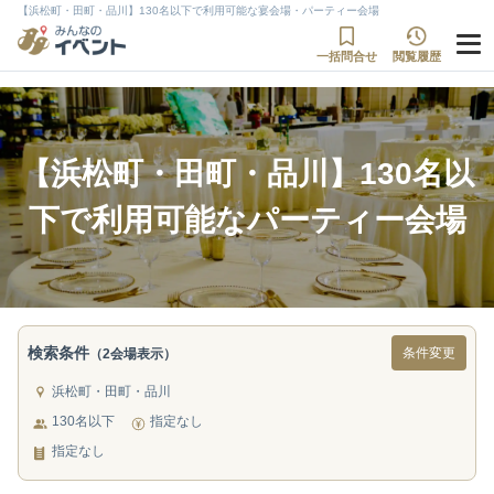
【浜松町・田町・品川】130名以下で利用可能な宴会場・パーティー会場
一括問合せ
閲覧履歴
【浜松町・田町・品川】130名以
下で利用可能なパーティー会場
検索条件
条件変更
（2会場表示）
浜松町・田町・品川
130名以下
指定なし
指定なし