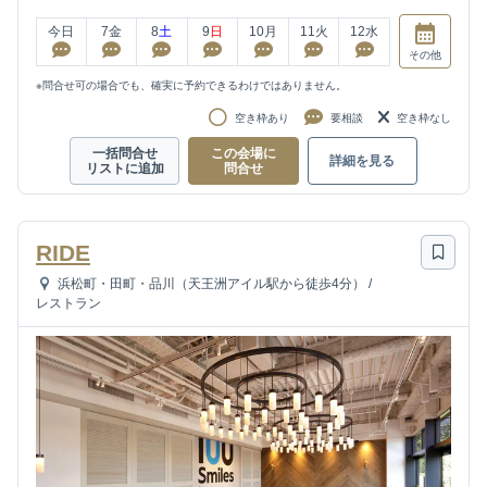
今日
7
金
8
土
9
日
10
月
11
火
12
水
その他
※問合せ可の場合でも、確実に予約できるわけではありません。
空き枠あり
要相談
空き枠なし
一括問合せ
この会場に
詳細を見る
リストに追加
問合せ
RIDE
浜松町・田町・品川（天王洲アイル駅から徒歩4分）
/
レストラン