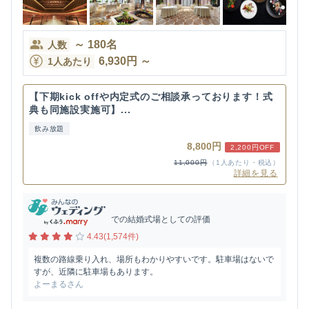
～
180
名
人数
6,930
円
～
1人あたり
【下期kick offや内定式のご相談承っております！式
典も同施設実施可】...
飲み放題
8,800円
2,200円OFF
11,000円
（1人あたり・税込）
詳細を見る
での結婚式場としての評価
4.43(1,574件)
複数の路線乗り入れ、場所もわかりやすいです。駐車場はないで
すが、近隣に駐車場もあります。
よーまるさん