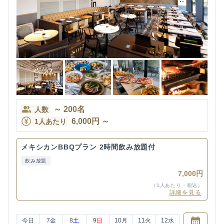
～
200
名
人数
6,000
円
～
1人あたり
メキシカンBBQプラン 2時間飲み放題付
飲み放題
7,000円
（1人あたり・税込）
詳細を見る
今日
7
金
8
土
9
日
10
月
11
火
12
水