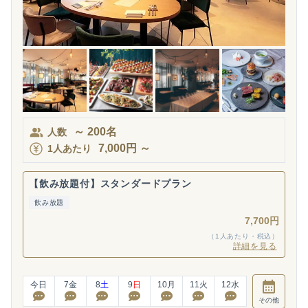
～
200
名
人数
7,000
円
～
1人あたり
【飲み放題付】スタンダードプラン
飲み放題
7,700円
（1人あたり・税込）
詳細を見る
今日
7
金
8
土
9
日
10
月
11
火
12
水
その他