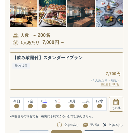
～
200
名
人数
7,000
円
～
1人あたり
【飲み放題付】スタンダードプラン
飲み放題
7,700円
（1人あたり・税込）
詳細を見る
今日
7
金
8
土
9
日
10
月
11
火
12
水
その他
※問合せ可の場合でも、確実に予約できるわけではありません。
空き枠あり
要相談
空き枠なし