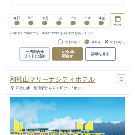
今日
9
日
10
月
11
火
12
水
13
木
14
金
その他
※問合せ可の場合でも、確実に予約できるわけではありません。
空き枠あり
要相談
空き枠なし
一括問合せ
この会場に
詳細を見る
リストに追加
問合せ
和歌山マリーナシティホテル
和歌山市（海南駅から車で10分）
/
ホテル