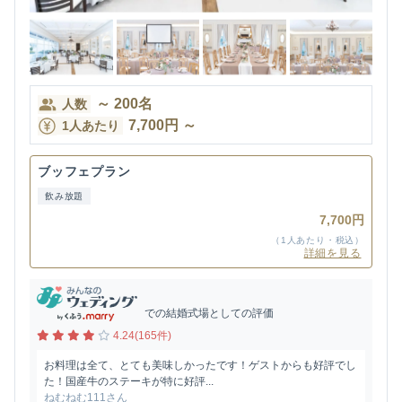
～
200
名
人数
7,700
円
～
1人あたり
ブッフェプラン
飲み放題
7,700円
（1人あたり・税込）
詳細を見る
での結婚式場としての評価
4.24(165件)
お料理は全て、とても美味しかったです！ゲストからも好評でし
た！国産牛のステーキが特に好評...
ねむねむ111さん