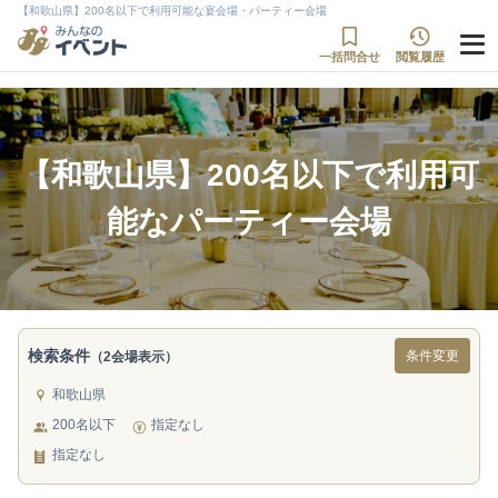
【和歌山県】200名以下で利用可能な宴会場・パーティー会場
一括問合せ
閲覧履歴
【和歌山県】200名以下で利用可
能なパーティー会場
検索条件
条件変更
（2会場表示）
和歌山県
200名以下
指定なし
指定なし