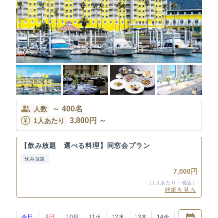
～
400
名
人数
3,800
円
～
1人あたり
【飲み放題 選べる料理】同窓会プラン
飲み放題
7,000円
（1人あたり・税込）
詳細を見る
今日
9
日
10
月
11
火
12
水
13
木
14
金