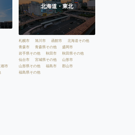
北海道・東北
札幌市
旭川市
函館市
北海道その他
青森市
青森県その他
盛岡市
岩手県その他
秋田市
秋田県その他
仙台市
宮城県その他
山形市
京都市
山形県その他
福島市
郡山市
他
福島県その他