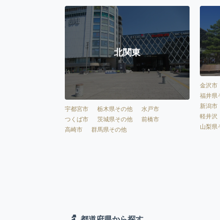
北関東
金沢市
福井県
新潟市
宇都宮市
栃木県その他
水戸市
軽井沢
つくば市
茨城県その他
前橋市
山梨県
高崎市
群馬県その他
都道府県から探す