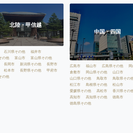
北陸・甲信越
中国・四国
石川県その他
福井市
その他
富山市
富山県その他
長岡市
新潟県その他
長野市
広島市
福山市
広島県その他
岡
松本市
長野県その他
甲府市
倉敷市
岡山県その他
山口市
その他
山口県その他
鳥取市
鳥取県その
松江市
島根県その他
松山市
愛媛県その他
高松市
香川県その
高知市
高知県その他
徳島市
徳島県その他