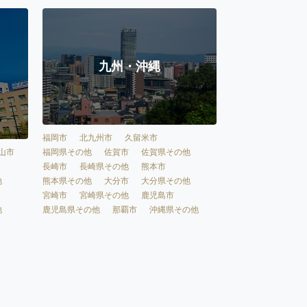
九州・沖縄
福岡市
北九州市
久留米市
福岡県その他
佐賀市
佐賀県その他
山市
長崎市
長崎県その他
熊本市
熊本県その他
大分市
大分県その他
他
宮崎市
宮崎県その他
鹿児島市
鹿児島県その他
那覇市
沖縄県その他
他