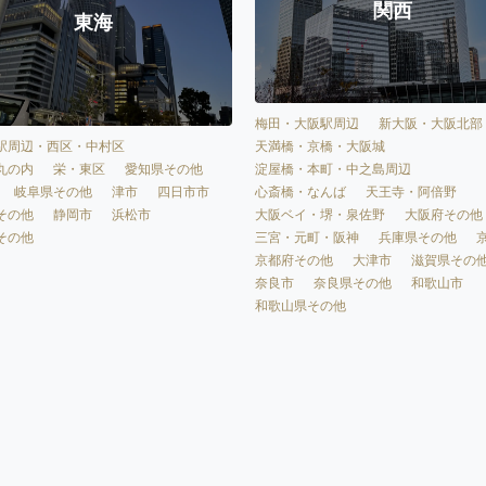
関西
東海
梅田・大阪駅周辺
新大阪・大阪北部
天満橋・京橋・大阪城
駅周辺・西区・中村区
淀屋橋・本町・中之島周辺
丸の内
栄・東区
愛知県その他
心斎橋・なんば
天王寺・阿倍野
岐阜県その他
津市
四日市市
大阪ベイ・堺・泉佐野
大阪府その他
その他
静岡市
浜松市
三宮・元町・阪神
兵庫県その他
その他
京都府その他
大津市
滋賀県その
奈良市
奈良県その他
和歌山市
和歌山県その他