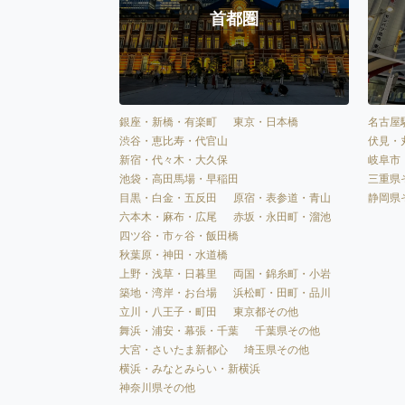
首都圏
銀座・新橋・有楽町
東京・日本橋
名古屋
渋谷・恵比寿・代官山
伏見・
新宿・代々木・大久保
岐阜市
池袋・高田馬場・早稲田
三重県
目黒・白金・五反田
原宿・表参道・青山
静岡県
六本木・麻布・広尾
赤坂・永田町・溜池
四ツ谷・市ヶ谷・飯田橋
秋葉原・神田・水道橋
上野・浅草・日暮里
両国・錦糸町・小岩
築地・湾岸・お台場
浜松町・田町・品川
立川・八王子・町田
東京都その他
舞浜・浦安・幕張・千葉
千葉県その他
大宮・さいたま新都心
埼玉県その他
横浜・みなとみらい・新横浜
神奈川県その他