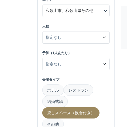
人数
予算（1人あたり）
会場タイプ
ホテル
レストラン
結婚式場
貸しスペース（飲食付き）
その他