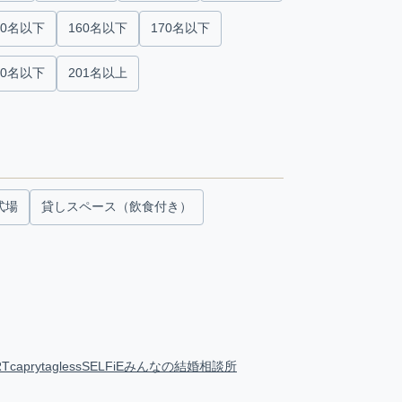
50名以下
160名以下
170名以下
00名以下
201名以上
式場
貸しスペース（飲食付き）
RT
capry
tagless
SELFiE
みんなの結婚相談所