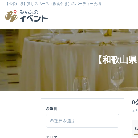
【和歌山県】貸しスペース（飲食付き）のパーティー会場
【和歌山県
0
希望日
エ
エリア