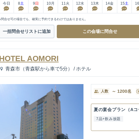
今日
8
土
9
日
10
月
11
火
12
水
13
木
14
金
15
土
1
※問合せ可の場合でも、確実に予約できるわけではありません。
一括問合せ
リストに追加
この会場に
問合せ
HOTEL AOMORI
青森市（青森駅から車で5分）
/
ホテル
～
1200
名
人数
夏の宴会プラン（Aコ
7品+飲み放題