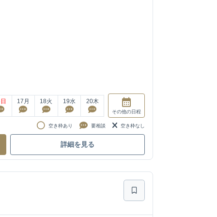
6
日
17
月
18
火
19
水
20
木
その他
の日程
空き枠あり
要相談
空き枠なし
詳細を見る