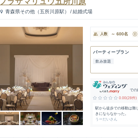
プラザマリュウ五所川原
青森県その他（五所川原駅）
/
結婚式場
～
600
名
人数
パーティープラン
飲み放題
での
0.00(28件)
駅から徒歩での移動は難
きにならなかった。
うーだいさん