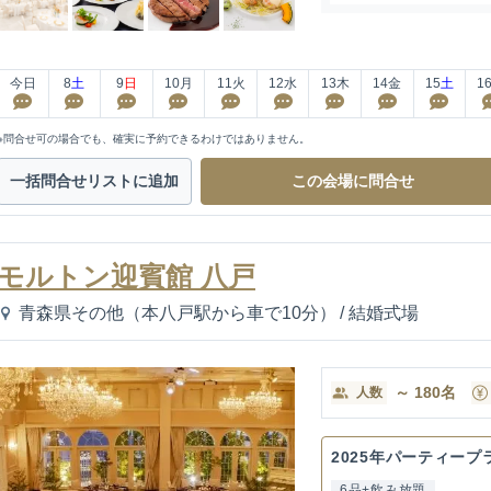
今日
8
土
9
日
10
月
11
火
12
水
13
木
14
金
15
土
1
※問合せ可の場合でも、確実に予約できるわけではありません。
一括問合せ
リストに追加
この会場に
問合せ
モルトン迎賓館 八戸
青森県その他（本八戸駅から車で10分）
/
結婚式場
～
180
名
人数
2025年パーティープ
6品+飲み放題