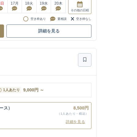
6
日
17
月
18
火
19
水
20
木
その他
の日程
空き枠あり
要相談
空き枠なし
詳細を見る
9,000
円
～
1人あたり
ース）
8,500円
（1人あたり・税込）
詳細を見る