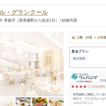
ル・グランクール
青森市（新青森駅から徒歩1分）
/
結婚式場
10
名
～
170
人数
宴会プラン
飲み放題
での
4.22(15件)
新青森駅に隣接している
列のラ・ブリズヴェールで
yukey1357さん