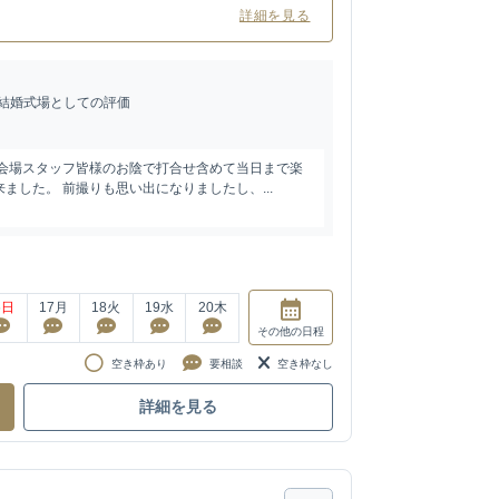
詳細を見る
結婚式場としての評価
や会場スタッフ皆様のお陰で打合せ含めて当日まで楽
ました。 前撮りも思い出になりましたし、...
6
日
17
月
18
火
19
水
20
木
その他
の日程
空き枠あり
要相談
空き枠なし
詳細を見る