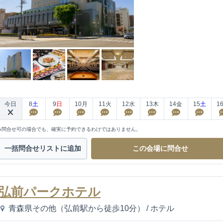
今日
8
土
9
日
10
月
11
火
12
水
13
木
14
金
15
土
1
※問合せ可の場合でも、確実に予約できるわけではありません。
一括問合せ
リストに追加
この会場に
問合せ
弘前パークホテル
青森県その他（弘前駅から徒歩10分）
/
ホテル