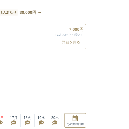
30,000
円
～
1人あたり
7,000円
（1人あたり・税込）
詳細を見る
6
日
17
月
18
火
19
水
20
木
その他
の日程