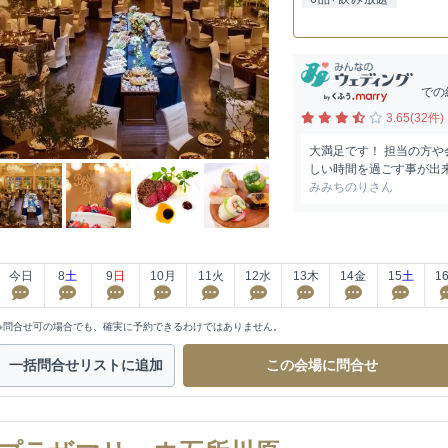
での
3.65(32件)
大満足です！ 担当の方
しい時間を過ごす事が出来
みみちのりさん
今日
8
土
9
日
10
月
11
火
12
水
13
木
14
金
15
土
1
※問合せ可の場合でも、確実に予約できるわけではありません。
一括問合せ
リストに追加
この会場に
問合せ