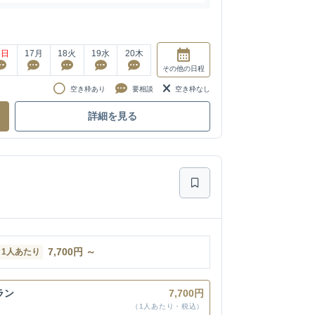
6
日
17
月
18
火
19
水
20
木
その他
の日程
空き枠あり
要相談
空き枠なし
詳細を見る
7,700
円
～
1人あたり
ラン
7,700円
（1人あたり・税込）