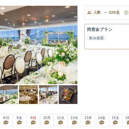
～
320
名
人数
同窓会プラン
飲み放題
今日
8
土
9
日
10
月
11
火
12
水
13
木
14
金
15
土
1