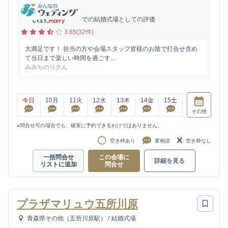
での結婚式場としての評価
3.65(32件)
大満足です！ 担当の方や会場スタッフ皆様のお陰で打合せ含め
て当日まで楽しい時間を過ごす...
みみちのりさん
今日
10
月
11
火
12
水
13
木
14
金
15
土
その他
※問合せ可の場合でも、確実に予約できるわけではありません。
空き枠あり
要相談
空き枠なし
一括問合せ
この会場に
詳細を見る
リストに追加
問合せ
プラザマリュウ五所川原
青森県その他（五所川原駅）
/
結婚式場