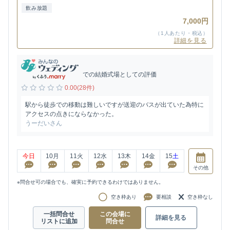
飲み放題
7,000円
（1人あたり・税込）
詳細を見る
での結婚式場としての評価
0.00(28件)
駅から徒歩での移動は難しいですが送迎のバスが出ていた為特に
アクセスの点きにならなかった。
うーだいさん
今日
10
月
11
火
12
水
13
木
14
金
15
土
その他
※問合せ可の場合でも、確実に予約できるわけではありません。
空き枠あり
要相談
空き枠なし
一括問合せ
この会場に
詳細を見る
リストに追加
問合せ