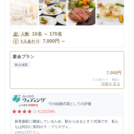
10
名
～
170
名
人数
7,000
円
～
1人あたり
宴会プラン
飲み放題
7,000円
（1人あたり・税込）
詳細を見る
での結婚式場としての評価
4.22(15件)
新青森駅に隣接しているため、駅から出るとすぐ式場です。私た
ちは同日に系列のラ・ブリズヴェ...
yukey1357さん