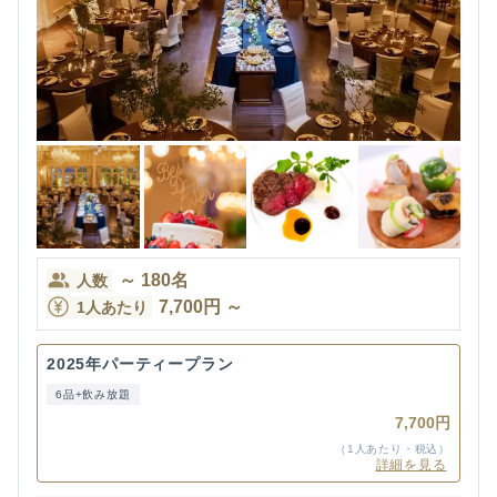
～
180
名
人数
7,700
円
～
1人あたり
2025年パーティープラン
6品+飲み放題
7,700円
（1人あたり・税込）
詳細を見る