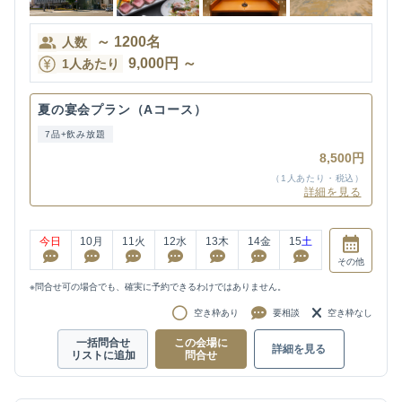
～
1200
名
人数
9,000
円
～
1人あたり
夏の宴会プラン（Aコース）
7品+飲み放題
8,500円
（1人あたり・税込）
詳細を見る
今日
10
月
11
火
12
水
13
木
14
金
15
土
その他
※問合せ可の場合でも、確実に予約できるわけではありません。
空き枠あり
要相談
空き枠なし
一括問合せ
この会場に
詳細を見る
リストに追加
問合せ