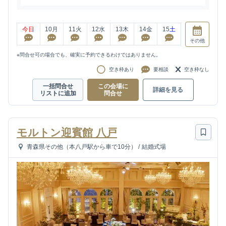
今日
10
月
11
火
12
水
13
木
14
金
15
土
その他
※問合せ可の場合でも、確実に予約できるわけではありません。
空き枠あり
要相談
空き枠なし
一括問合せ
この会場に
詳細を見る
リストに追加
問合せ
モルトン迎賓館 八戸
青森県その他（本八戸駅から車で10分）
/
結婚式場