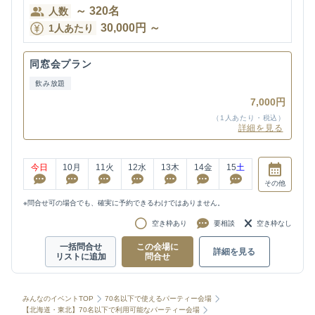
～
320
名
人数
30,000
円
～
1人あたり
同窓会プラン
飲み放題
7,000円
（1人あたり・税込）
詳細を見る
今日
10
月
11
火
12
水
13
木
14
金
15
土
その他
※問合せ可の場合でも、確実に予約できるわけではありません。
空き枠あり
要相談
空き枠なし
一括問合せ
この会場に
詳細を見る
リストに追加
問合せ
みんなのイベントTOP
70名以下で使えるパーティー会場
【北海道・東北】70名以下で利用可能なパーティー会場