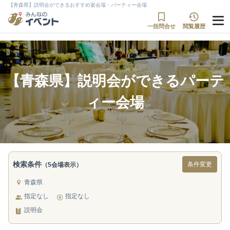
【青森県】説明会ができるおすすめ宴会場・パーティー会場
一括問合せ
閲覧履歴
【青森県】説明会ができるパーテ
ィー会場
検索条件
条件変更
（5会場表示）
青森県
指定なし
指定なし
説明会