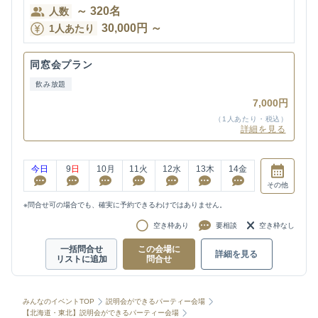
～
320
名
人数
30,000
円
～
1人あたり
同窓会プラン
飲み放題
7,000円
（1人あたり・税込）
詳細を見る
今日
9
日
10
月
11
火
12
水
13
木
14
金
その他
※問合せ可の場合でも、確実に予約できるわけではありません。
空き枠あり
要相談
空き枠なし
一括問合せ
この会場に
詳細を見る
リストに追加
問合せ
みんなのイベントTOP
説明会ができるパーティー会場
【北海道・東北】説明会ができるパーティー会場