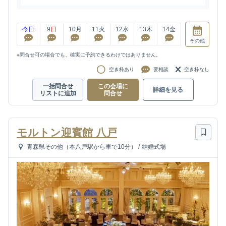
今日
9
日
10
月
11
火
12
水
13
木
14
金
その他
※問合せ可の場合でも、確実に予約できるわけではありません。
空き枠あり
要相談
空き枠なし
一括問合せ
この会場に
詳細を見る
リストに追加
問合せ
モルトン迎賓館 八戸
青森県その他（本八戸駅から車で10分）
/
結婚式場