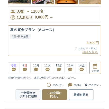
～
1200
名
人数
9,000
円
～
1人あたり
夏の宴会プラン（Aコース）
7品+飲み放題
8,500円
（1人あたり・税込）
詳細を見る
今日
9
日
10
月
11
火
12
水
13
木
14
金
その他
※問合せ可の場合でも、確実に予約できるわけではありません。
空き枠あり
要相談
空き枠なし
一括問合せ
この会場に
詳細を見る
リストに追加
問合せ