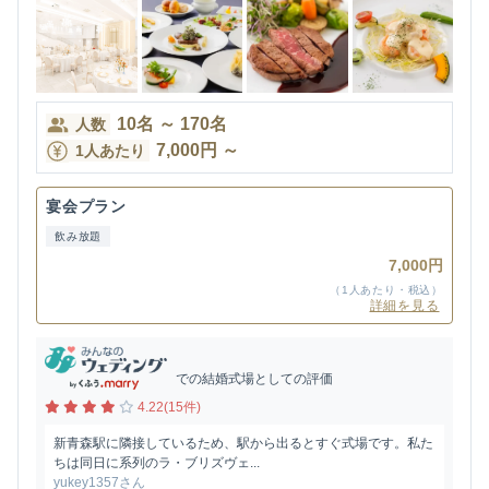
10
名
～
170
名
人数
7,000
円
～
1人あたり
宴会プラン
飲み放題
7,000円
（1人あたり・税込）
詳細を見る
での結婚式場としての評価
4.22(15件)
新青森駅に隣接しているため、駅から出るとすぐ式場です。私た
ちは同日に系列のラ・ブリズヴェ...
yukey1357さん