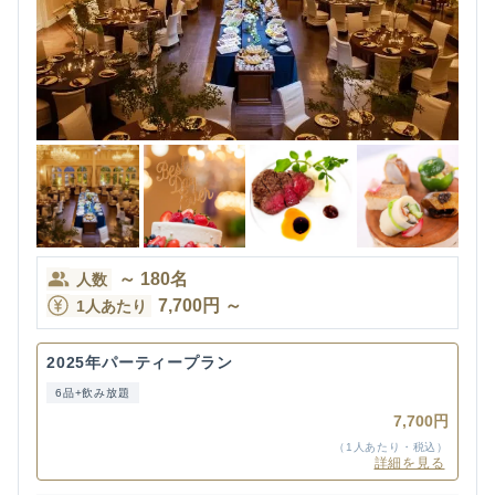
～
180
名
人数
7,700
円
～
1人あたり
2025年パーティープラン
6品+飲み放題
7,700円
（1人あたり・税込）
詳細を見る