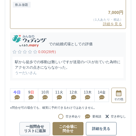
飲み放題
7,000円
（1人あたり・税込）
詳細を見る
での結婚式場としての評価
0.00(28件)
駅から徒歩での移動は難しいですが送迎のバスが出ていた為特に
アクセスの点きにならなかった。
うーだいさん
今日
9
日
10
月
11
火
12
水
13
木
14
金
その他
※問合せ可の場合でも、確実に予約できるわけではありません。
空き枠あり
要相談
空き枠なし
一括問合せ
この会場に
詳細を見る
リストに追加
問合せ