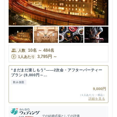
10
名
～
484
名
人数
3,795
円
～
1人あたり
“まだまだ楽しもう”——2次会・アフターパーティー
プラン (9,000円～...
飲み放題
9,000円
（1人あたり・税込）
詳細を見る
での結婚式場としての評価