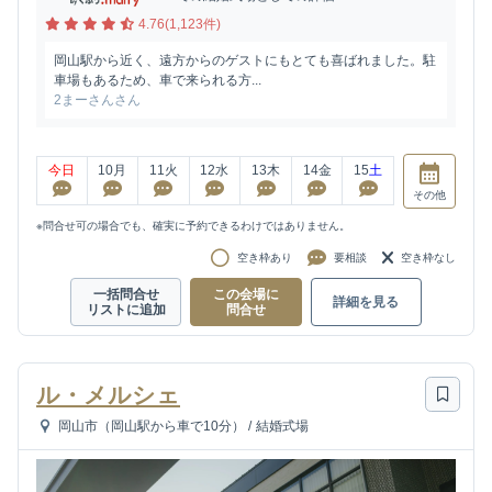
4.76(1,123件)
岡山駅から近く、遠方からのゲストにもとても喜ばれました。駐
車場もあるため、車で来られる方...
2まーさんさん
今日
10
月
11
火
12
水
13
木
14
金
15
土
その他
※問合せ可の場合でも、確実に予約できるわけではありません。
空き枠あり
要相談
空き枠なし
一括問合せ
この会場に
詳細を見る
リストに追加
問合せ
ル・メルシェ
岡山市（岡山駅から車で10分）
/
結婚式場