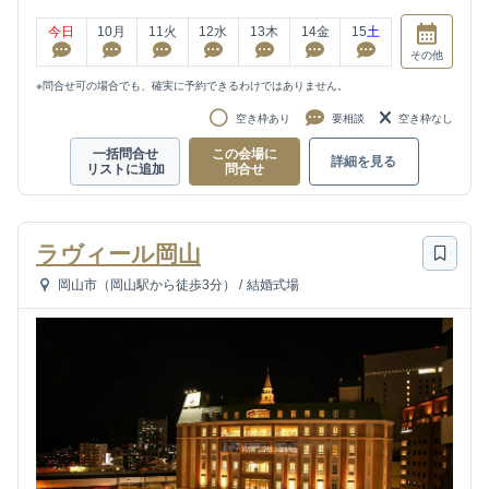
今日
10
月
11
火
12
水
13
木
14
金
15
土
その他
※問合せ可の場合でも、確実に予約できるわけではありません。
空き枠あり
要相談
空き枠なし
一括問合せ
この会場に
詳細を見る
リストに追加
問合せ
ラヴィール岡山
岡山市（岡山駅から徒歩3分）
/
結婚式場