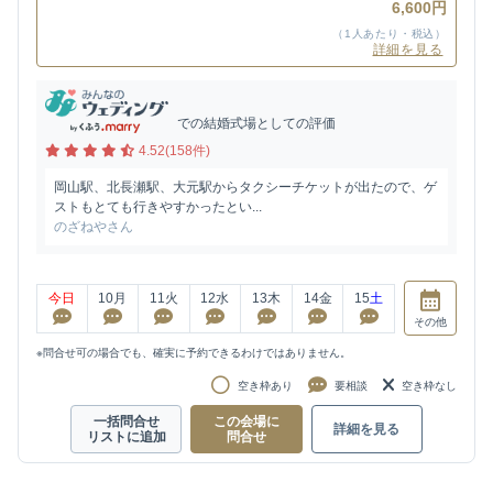
6,600円
（1人あたり・税込）
詳細を見る
での結婚式場としての評価
4.52(158件)
岡山駅、北長瀬駅、大元駅からタクシーチケットが出たので、ゲ
ストもとても行きやすかったとい...
のざねやさん
今日
10
月
11
火
12
水
13
木
14
金
15
土
その他
※問合せ可の場合でも、確実に予約できるわけではありません。
空き枠あり
要相談
空き枠なし
一括問合せ
この会場に
詳細を見る
リストに追加
問合せ