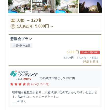
～
120
名
人数
5,000
円
～
1人あたり
懇親会プラン
10品+飲み放題
5,000円
1,000円OFF
6,000円
（1人あたり・税込）
詳細を見る
での結婚式場としての評価
4.64(1,276件)
駐車場も複数箇所あり、大通り沿いなので分かりやすいと思いま
す。私たちは、タクシーチケット...
___49さん