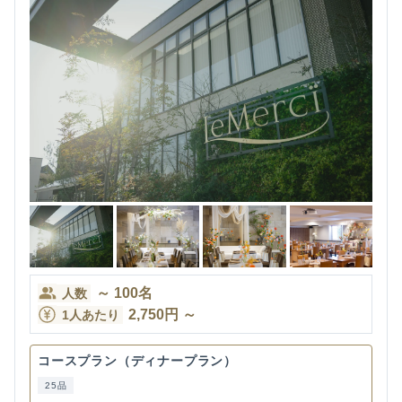
～
100
名
人数
2,750
円
～
1人あたり
コースプラン（ディナープラン）
25品