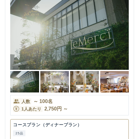
～
100
名
人数
2,750
円
～
1人あたり
コースプラン（ディナープラン）
25品