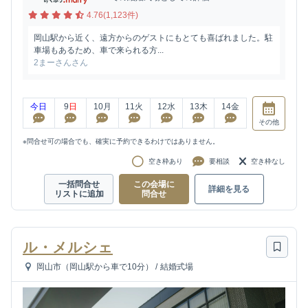
4.76(1,123件)
岡山駅から近く、遠方からのゲストにもとても喜ばれました。駐
車場もあるため、車で来られる方...
2まーさんさん
今日
9
日
10
月
11
火
12
水
13
木
14
金
その他
※問合せ可の場合でも、確実に予約できるわけではありません。
空き枠あり
要相談
空き枠なし
一括問合せ
この会場に
詳細を見る
リストに追加
問合せ
ル・メルシェ
岡山市（岡山駅から車で10分）
/
結婚式場