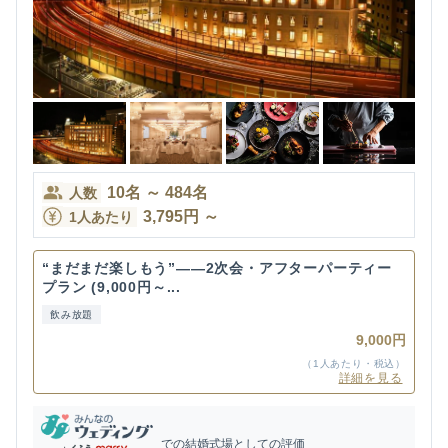
10
名
～
484
名
人数
3,795
円
～
1人あたり
“まだまだ楽しもう”——2次会・アフターパーティー
プラン (9,000円～...
飲み放題
9,000円
（1人あたり・税込）
詳細を見る
での結婚式場としての評価