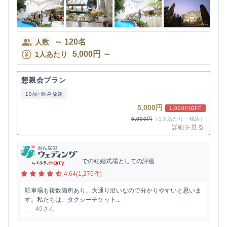
～
120
名
人数
5,000
円
～
1人あたり
懇親会プラン
10品+飲み放題
5,000円
1,000円OFF
6,000円
（1人あたり・税込）
詳細を見る
での結婚式場としての評価
4.64(1,276件)
駐車場も複数箇所あり、大通り沿いなので分かりやすいと思いま
す。私たちは、タクシーチケット...
___49さん