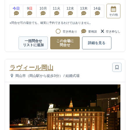
今日
9
日
10
月
11
火
12
水
13
木
14
金
その他
※問合せ可の場合でも、確実に予約できるわけではありません。
空き枠あり
要相談
空き枠なし
一括問合せ
この会場に
詳細を見る
リストに追加
問合せ
ラヴィール岡山
岡山市（岡山駅から徒歩3分）
/
結婚式場