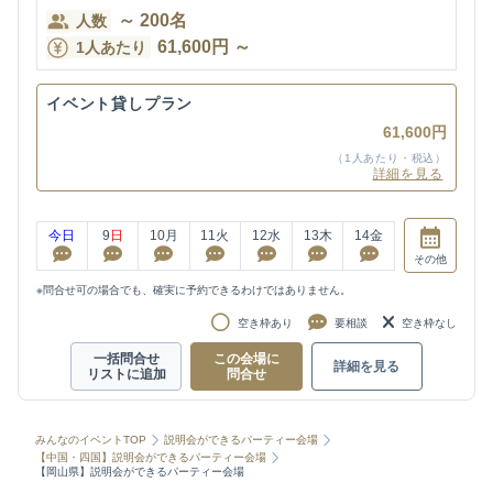
～
200
名
人数
61,600
円
～
1人あたり
イベント貸しプラン
61,600円
（1人あたり・税込）
詳細を見る
今日
9
日
10
月
11
火
12
水
13
木
14
金
その他
※問合せ可の場合でも、確実に予約できるわけではありません。
空き枠あり
要相談
空き枠なし
一括問合せ
この会場に
詳細を見る
リストに追加
問合せ
みんなのイベントTOP
説明会ができるパーティー会場
【中国・四国】説明会ができるパーティー会場
【岡山県】説明会ができるパーティー会場