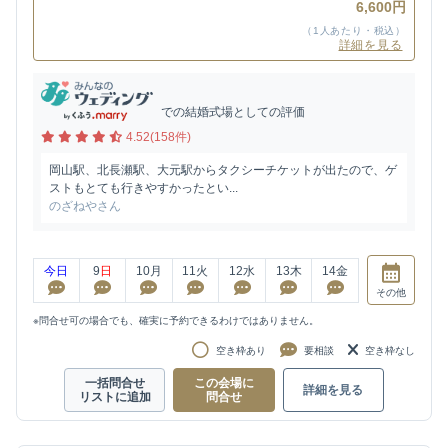
6,600円
（1人あたり・税込）
詳細を見る
での結婚式場としての評価
4.52(158件)
岡山駅、北長瀬駅、大元駅からタクシーチケットが出たので、ゲ
ストもとても行きやすかったとい...
のざねやさん
今日
9
日
10
月
11
火
12
水
13
木
14
金
その他
※問合せ可の場合でも、確実に予約できるわけではありません。
空き枠あり
要相談
空き枠なし
一括問合せ
この会場に
詳細を見る
リストに追加
問合せ