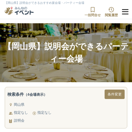
【岡山県】説明会ができるおすすめ宴会場・パーティー会場
一括問合せ
閲覧履歴
【岡山県】説明会ができるパーテ
ィー会場
検索条件
条件変更
（4会場表示）
岡山県
指定なし
指定なし
説明会