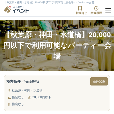
【秋葉原・神田・水道橋】20,000円以下で利用可能な宴会場・パーティー会場
一括問合せ
閲覧履歴
【秋葉原・神田・水道橋】20,000
円以下で利用可能なパーティー会
場
検索条件
条件変更
（4会場表示）
秋葉原・神田・水道橋
指定なし
20,000円以下
指定なし