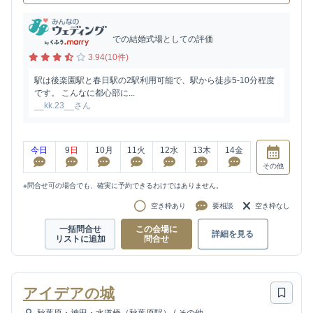
での結婚式場としての評価
3.94(10件)
駅は後楽園駅と春日駅の2駅利用可能で、駅から徒歩5-10分程度
です。 こんなに都心部に...
__kk.23__さん
今日
9
日
10
月
11
火
12
水
13
木
14
金
その他
※問合せ可の場合でも、確実に予約できるわけではありません。
空き枠あり
要相談
空き枠なし
一括問合せ
この会場に
詳細を見る
リストに追加
問合せ
アイデアの城
秋葉原・神田・水道橋（秋葉原駅）
/
その他