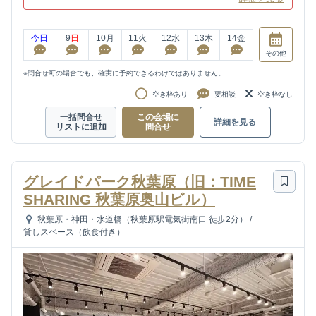
今日
9
日
10
月
11
火
12
水
13
木
14
金
その他
※問合せ可の場合でも、確実に予約できるわけではありません。
空き枠あり
要相談
空き枠なし
一括問合せ
この会場に
詳細を見る
リストに追加
問合せ
グレイドパーク秋葉原（旧：TIME
SHARING 秋葉原奥山ビル）
秋葉原・神田・水道橋（秋葉原駅電気街南口 徒歩2分）
/
貸しスペース（飲食付き）