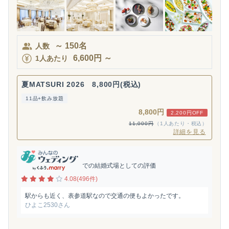
～
150
名
人数
6,600
円
～
1人あたり
夏MATSURI 2026 8,800円(税込)
11品+飲み放題
8,800円
2,200円OFF
11,000円
（1人あたり・税込）
詳細を見る
での結婚式場としての評価
4.08(496件)
駅からも近く、表参道駅なので交通の便もよかったです。
ひよこ2530さん