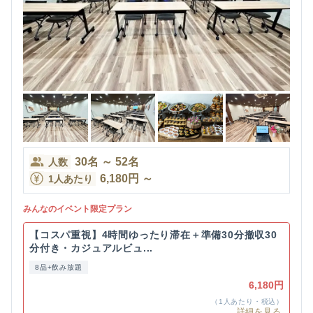
30
名
～
52
名
人数
6,180
円
～
1人あたり
みんなのイベント限定プラン
【コスパ重視】4時間ゆったり滞在＋準備30分撤収30
分付き・カジュアルビュ...
8品+飲み放題
6,180円
（1人あたり・税込）
詳細を見る