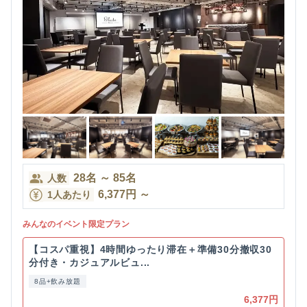
28
名
～
85
名
人数
6,377
円
～
1人あたり
みんなのイベント限定プラン
【コスパ重視】4時間ゆったり滞在＋準備30分撤収30
分付き・カジュアルビュ...
8品+飲み放題
6,377円