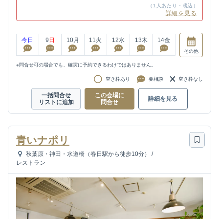
（1人あたり・税込）
詳細を見る
今日
9
日
10
月
11
火
12
水
13
木
14
金
その他
※問合せ可の場合でも、確実に予約できるわけではありません。
空き枠あり
要相談
空き枠なし
一括問合せ
この会場に
詳細を見る
リストに追加
問合せ
青いナポリ
秋葉原・神田・水道橋（春日駅から徒歩10分）
/
レストラン