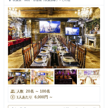
20
名
～
100
名
人数
6,000
円
～
1人あたり