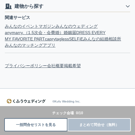
建物から探す
関連サービス
みんなのイベントマガジン
みんなのウェディング
anymarry.（1.5次会・会費婚）
婚姻届
DRESS EVERY
MY FAVORITE PART
capry
tagless
SELFiE
みんなの結婚相談所
みんなのマッチングアプリ
プライバシーポリシー
会社概要
掲載希望
©Kufu Wedding Inc.
チェック会場
0
/
10
一括問合せリストを見る
まとめて問合せ（無料）