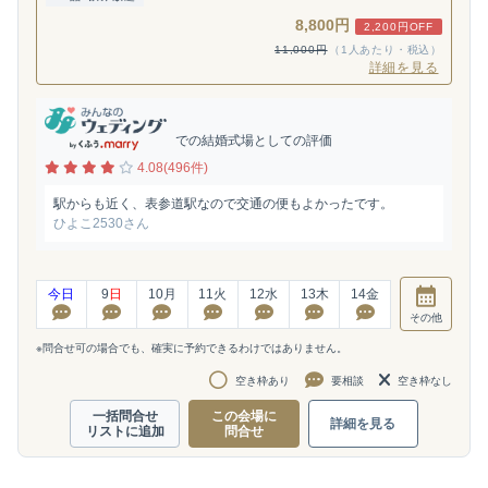
8,800円
2,200円OFF
11,000円
（1人あたり・税込）
詳細を見る
での結婚式場としての評価
4.08(496件)
駅からも近く、表参道駅なので交通の便もよかったです。
ひよこ2530さん
今日
9
日
10
月
11
火
12
水
13
木
14
金
その他
※問合せ可の場合でも、確実に予約できるわけではありません。
空き枠あり
要相談
空き枠なし
一括問合せ
この会場に
詳細を見る
リストに追加
問合せ