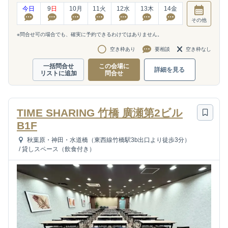
今日
9
日
10
月
11
火
12
水
13
木
14
金
その他
※問合せ可の場合でも、確実に予約できるわけではありません。
空き枠あり
要相談
空き枠なし
一括問合せ
この会場に
詳細を見る
リストに追加
問合せ
TIME SHARING 竹橋 廣瀬第2ビル
B1F
秋葉原・神田・水道橋（東西線竹橋駅3b出口より徒歩3分）
/
貸しスペース（飲食付き）