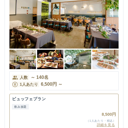
～
140
名
人数
6,500
円
～
1人あたり
ビュッフェプラン
飲み放題
8,500円
（1人あたり・税込）
詳細を見る