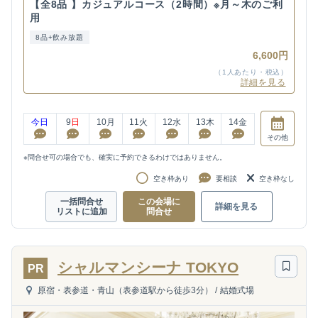
【全8品 】カジュアルコース（2時間）※月～木のご利
用
8品+飲み放題
6,600円
（1人あたり・税込）
詳細を見る
今日
9
日
10
月
11
火
12
水
13
木
14
金
その他
※問合せ可の場合でも、確実に予約できるわけではありません。
空き枠あり
要相談
空き枠なし
一括問合せ
この会場に
詳細を見る
リストに追加
問合せ
シャルマンシーナ TOKYO
PR
原宿・表参道・青山（表参道駅から徒歩3分）
/
結婚式場