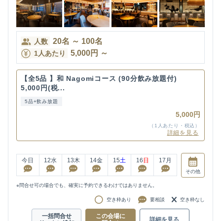
20
名
～
100
名
人数
5,000
円
～
1人あたり
【全5品 】和 Nagomiコース (90分飲み放題付)
5,000円(税...
5品+飲み放題
5,000円
（1人あたり・税込）
詳細を見る
今日
12
水
13
木
14
金
15
土
16
日
17
月
その他
※問合せ可の場合でも、確実に予約できるわけではありません。
空き枠あり
要相談
空き枠なし
一括問合せ
この会場に
詳細を見る