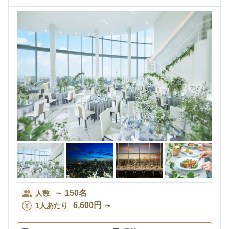
～
150
名
人数
6,600
円
～
1人あたり