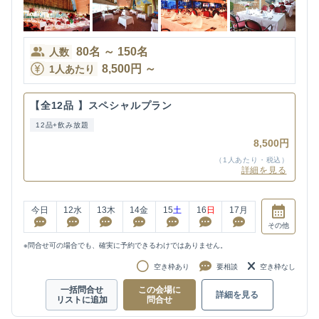
80
名
～
150
名
人数
8,500
円
～
1人あたり
【全12品 】スペシャルプラン
12品+飲み放題
8,500円
（1人あたり・税込）
詳細を見る
今日
12
水
13
木
14
金
15
土
16
日
17
月
その他
※問合せ可の場合でも、確実に予約できるわけではありません。
空き枠あり
要相談
空き枠なし
一括問合せ
この会場に
詳細を見る
リストに追加
問合せ