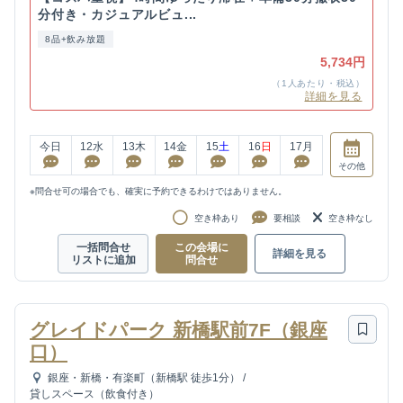
分付き・カジュアルビュ...
8品+飲み放題
5,734円
（1人あたり・税込）
詳細を見る
今日
12
水
13
木
14
金
15
土
16
日
17
月
その他
※問合せ可の場合でも、確実に予約できるわけではありません。
空き枠あり
要相談
空き枠なし
一括問合せ
この会場に
詳細を見る
リストに追加
問合せ
グレイドパーク 新橋駅前7F（銀座
口）
銀座・新橋・有楽町（新橋駅 徒歩1分）
/
貸しスペース（飲食付き）