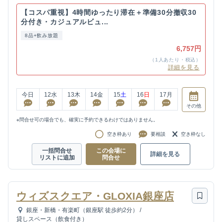
【コスパ重視】4時間ゆったり滞在＋準備30分撤収30
分付き・カジュアルビュ...
8品+飲み放題
6,757円
（1人あたり・税込）
詳細を見る
今日
12
水
13
木
14
金
15
土
16
日
17
月
その他
※問合せ可の場合でも、確実に予約できるわけではありません。
空き枠あり
要相談
空き枠なし
一括問合せ
この会場に
詳細を見る
リストに追加
問合せ
ウィズスクエア・GLOXIA銀座店
銀座・新橋・有楽町（銀座駅 徒歩約2分）
/
貸しスペース（飲食付き）