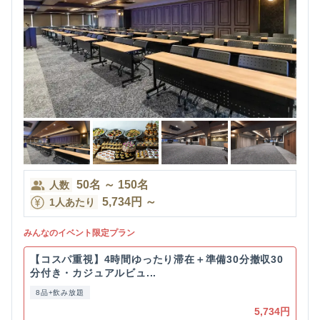
50
名
～
150
名
人数
5,734
円
～
1人あたり
みんなのイベント限定プラン
【コスパ重視】4時間ゆったり滞在＋準備30分撤収30
分付き・カジュアルビュ...
8品+飲み放題
5,734円