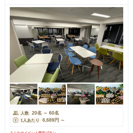
20
名
～
60
名
人数
6,689
円
～
1人あたり
みんなのイベント限定プラン