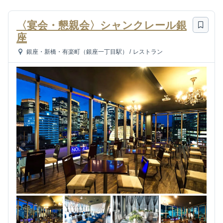
〈宴会・懇親会〉シャンクレール銀
座
銀座・新橋・有楽町（銀座一丁目駅）
/
レストラン