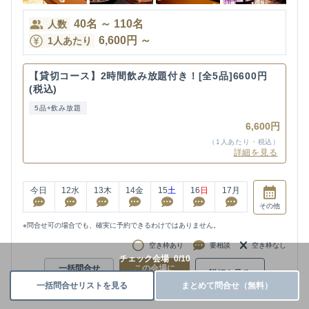
40
名
～
110
名
人数
6,600
円
～
1人あたり
【貸切コース】2時間飲み放題付き！[全5品]6600円
(税込)
5品+飲み放題
6,600円
（1人あたり・税込）
詳細を見る
今日
12
水
13
木
14
金
15
土
16
日
17
月
その他
※問合せ可の場合でも、確実に予約できるわけではありません。
空き枠あり
要相談
空き枠なし
チェック会場
0
/
10
一括問合せ
この会場に
詳細を見る
リストに追加
問合せ
一括問合せリストを見る
まとめて問合せ（無料）