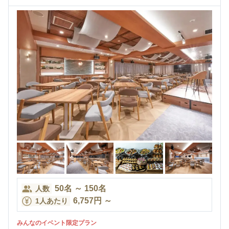
50
名
～
150
名
人数
6,757
円
～
1人あたり
みんなのイベント限定プラン