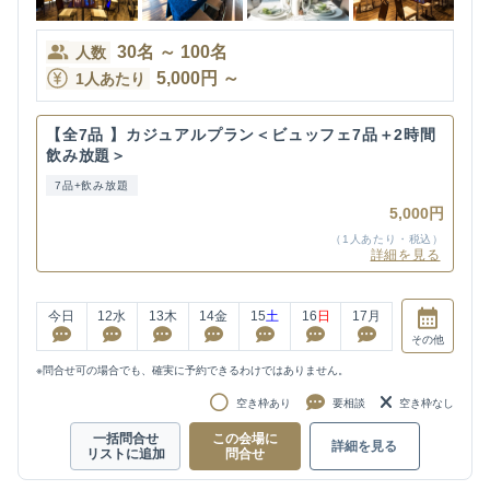
30
名
～
100
名
人数
5,000
円
～
1人あたり
【全7品 】カジュアルプラン＜ビュッフェ7品＋2時間
飲み放題＞
7品+飲み放題
5,000円
（1人あたり・税込）
詳細を見る
今日
12
水
13
木
14
金
15
土
16
日
17
月
その他
※問合せ可の場合でも、確実に予約できるわけではありません。
空き枠あり
要相談
空き枠なし
一括問合せ
この会場に
詳細を見る
リストに追加
問合せ