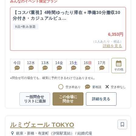
みんなのイベント限定プラン
【コスパ重視】4時間ゆったり滞在＋準備30分撤収30
分付き・カジュアルビュ...
8品+飲み放題
6,353円
（1人あたり・税込）
詳細を見る
今日
12
水
13
木
14
金
15
土
16
日
17
月
その他
※問合せ可の場合でも、確実に予約できるわけではありません。
空き枠あり
要相談
空き枠なし
一括問合せ
この会場に
詳細を見る
リストに追加
問合せ
ルミヴェール TOKYO
銀座・新橋・有楽町（汐留駅直結）
/
結婚式場