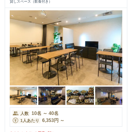
貸しスペース（飲食付き）
10
名
～
40
名
人数
6,353
円
～
1人あたり