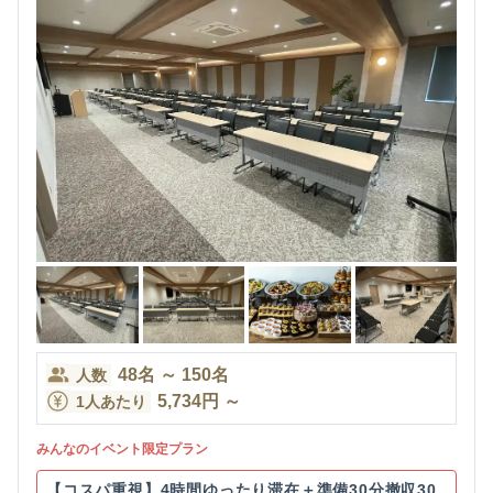
48
名
～
150
名
人数
5,734
円
～
1人あたり
みんなのイベント限定プラン
【コスパ重視】4時間ゆったり滞在＋準備30分撤収30