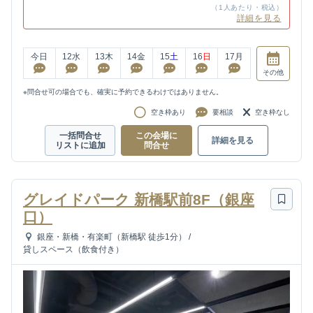
（1人あたり・税込）
詳細を見る
今日
12
水
13
木
14
金
15
土
16
日
17
月
その他
※問合せ可の場合でも、確実に予約できるわけではありません。
空き枠あり
要相談
空き枠なし
一括問合せ
この会場に
詳細を見る
リストに追加
問合せ
グレイドパーク 新橋駅前8F（銀座
口）
銀座・新橋・有楽町（新橋駅 徒歩1分）
/
貸しスペース（飲食付き）