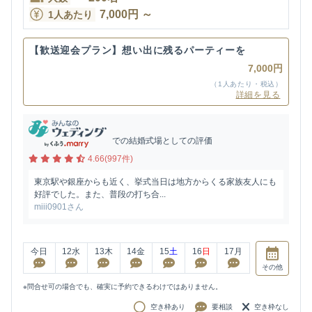
7,000
円
～
1人あたり
【歓送迎会プラン】想い出に残るパーティーを
7,000円
（1人あたり・税込）
詳細を見る
での結婚式場としての評価
4.66(997件)
東京駅や銀座からも近く、挙式当日は地方からくる家族友人にも
好評でした。また、普段の打ち合...
miii0901さん
今日
12
水
13
木
14
金
15
土
16
日
17
月
その他
※問合せ可の場合でも、確実に予約できるわけではありません。
空き枠あり
要相談
空き枠なし