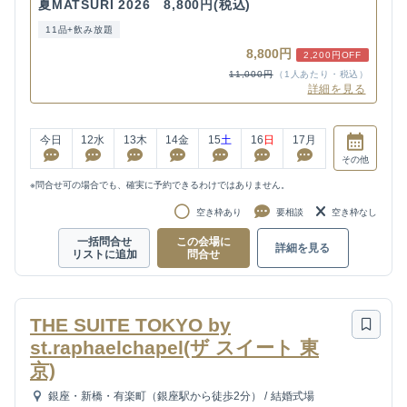
夏MATSURI 2026 8,800円(税込)
11品+飲み放題
8,800円
2,200円OFF
11,000円
（1人あたり・税込）
詳細を見る
今日
12
水
13
木
14
金
15
土
16
日
17
月
その他
※問合せ可の場合でも、確実に予約できるわけではありません。
空き枠あり
要相談
空き枠なし
一括問合せ
この会場に
詳細を見る
リストに追加
問合せ
THE SUITE TOKYO by
st.raphaelchapel(ザ スイート 東
京)
銀座・新橋・有楽町（銀座駅から徒歩2分）
/
結婚式場