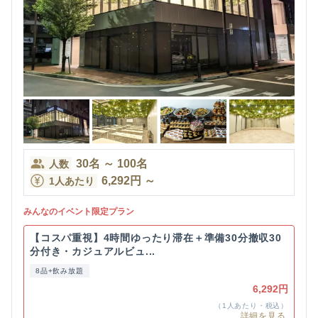
30
名
～
100
名
人数
6,292
円
～
1人あたり
みんなのイベント限定プラン
【コスパ重視】4時間ゆったり滞在＋準備30分撤収30
分付き・カジュアルビュ...
8品+飲み放題
6,292円
（1人あたり・税込）
詳細を見る