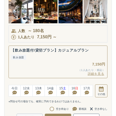
～
180
名
人数
7,150
円
～
1人あたり
【飲み放題付/貸切プラン】カジュアルプラン
飲み放題
7,150円
（1人あたり・税込）
詳細を見る
今日
12
水
13
木
14
金
15
土
16
日
17
月
その他
※問合せ可の場合でも、確実に予約できるわけではありません。
空き枠あり
要相談
空き枠なし