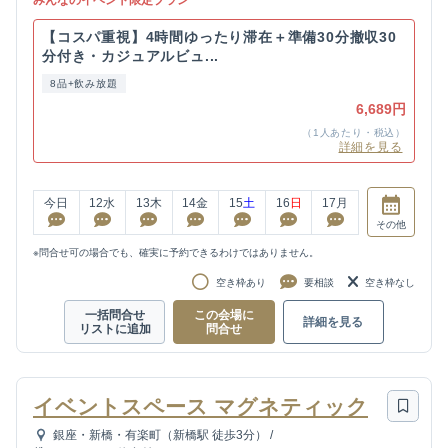
【コスパ重視】4時間ゆったり滞在＋準備30分撤収30
分付き・カジュアルビュ...
8品+飲み放題
6,689円
（1人あたり・税込）
詳細を見る
今日
12
水
13
木
14
金
15
土
16
日
17
月
その他
※問合せ可の場合でも、確実に予約できるわけではありません。
空き枠あり
要相談
空き枠なし
一括問合せ
この会場に
詳細を見る
リストに追加
問合せ
イベントスペース マグネティック
銀座・新橋・有楽町（新橋駅 徒歩3分）
/