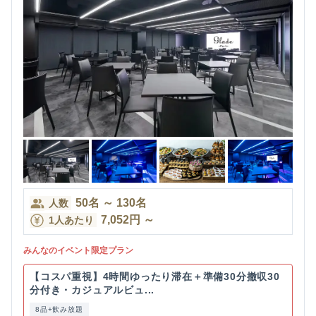
50
名
～
130
名
人数
7,052
円
～
1人あたり
みんなのイベント限定プラン
【コスパ重視】4時間ゆったり滞在＋準備30分撤収30
分付き・カジュアルビュ...
8品+飲み放題