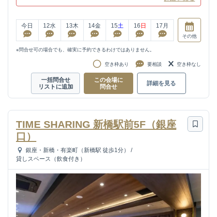
今日
12
水
13
木
14
金
15
土
16
日
17
月
その他
※問合せ可の場合でも、確実に予約できるわけではありません。
空き枠あり
要相談
空き枠なし
一括問合せ
この会場に
詳細を見る
リストに追加
問合せ
TIME SHARING 新橋駅前5F（銀座
口）
銀座・新橋・有楽町（新橋駅 徒歩1分）
/
貸しスペース（飲食付き）