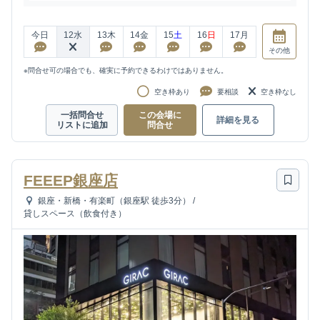
今日
12
水
13
木
14
金
15
土
16
日
17
月
その他
※問合せ可の場合でも、確実に予約できるわけではありません。
空き枠あり
要相談
空き枠なし
一括問合せ
この会場に
詳細を見る
リストに追加
問合せ
FEEEP銀座店
銀座・新橋・有楽町（銀座駅 徒歩3分）
/
貸しスペース（飲食付き）