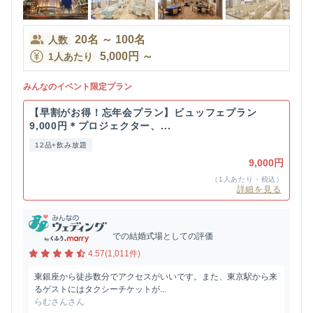
20
名
～
100
名
人数
5,000
円
～
1人あたり
みんなのイベント限定プラン
【早割がお得！忘年会プラン】ビュッフェプラン
9,000円＊プロジェクター、...
12品+飲み放題
9,000円
（1人あたり・税込）
詳細を見る
での結婚式場としての評価
4.57(1,011件)
東銀座から徒歩数分でアクセスがいいです。また、東京駅から来
るゲストにはタクシーチケットが...
らむさんさん