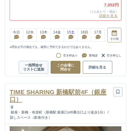
7,052円
（1人あたり・税込）
詳細を見る
今日
12
水
13
木
14
金
15
土
16
日
17
月
その他
※問合せ可の場合でも、確実に予約できるわけではありません。
空き枠あり
要相談
空き枠なし
一括問合せ
この会場に
詳細を見る
リストに追加
問合せ
TIME SHARING 新橋駅前4F（銀座
口）
銀座・新橋・有楽町（新橋駅 銀座口or6番出口より徒歩1分）
/
貸しスペース（飲食付き）