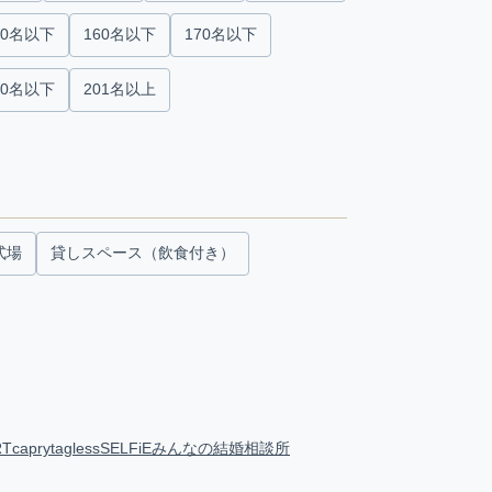
50名以下
160名以下
170名以下
00名以下
201名以上
式場
貸しスペース（飲食付き）
RT
capry
tagless
SELFiE
みんなの結婚相談所