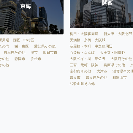
関西
東海
梅田・大阪駅周辺
新大阪・大阪北部
天満橋・京橋・大阪城
駅周辺・西区・中村区
淀屋橋・本町・中之島周辺
丸の内
栄・東区
愛知県その他
心斎橋・なんば
天王寺・阿倍野
岐阜県その他
津市
四日市市
大阪ベイ・堺・泉佐野
大阪府その他
その他
静岡市
浜松市
三宮・元町・阪神
兵庫県その他
その他
京都府その他
大津市
滋賀県その
奈良市
奈良県その他
和歌山市
和歌山県その他