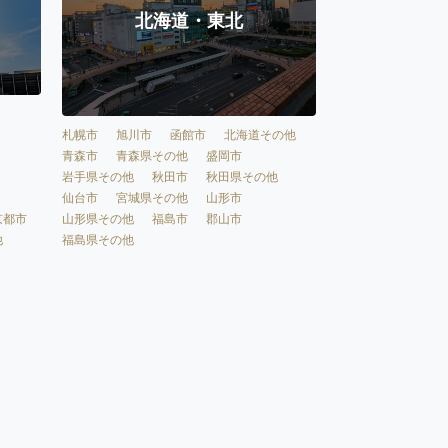
北海道・東北
札幌市
旭川市
函館市
北海道その他
青森市
青森県その他
盛岡市
岩手県その他
秋田市
秋田県その他
仙台市
宮城県その他
山形市
京都市
山形県その他
福島市
郡山市
他
福島県その他