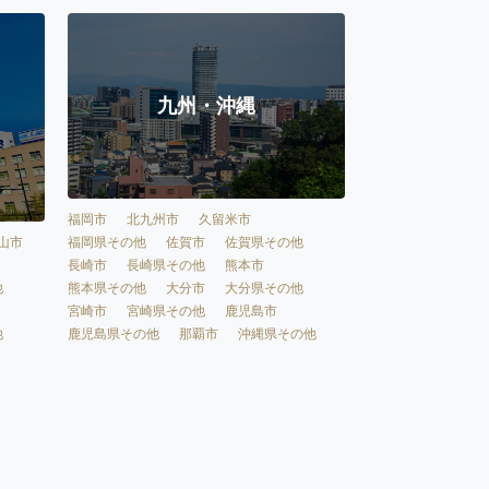
九州・沖縄
福岡市
北九州市
久留米市
福岡県その他
佐賀市
佐賀県その他
山市
長崎市
長崎県その他
熊本市
熊本県その他
大分市
大分県その他
他
宮崎市
宮崎県その他
鹿児島市
鹿児島県その他
那覇市
沖縄県その他
他