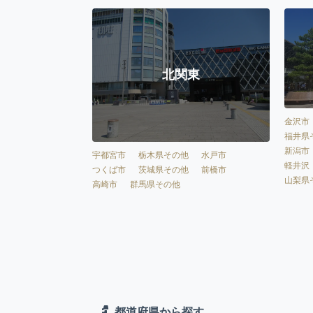
北関東
金沢市
福井県
新潟市
宇都宮市
栃木県その他
水戸市
軽井沢
つくば市
茨城県その他
前橋市
山梨県
高崎市
群馬県その他
都道府県から探す