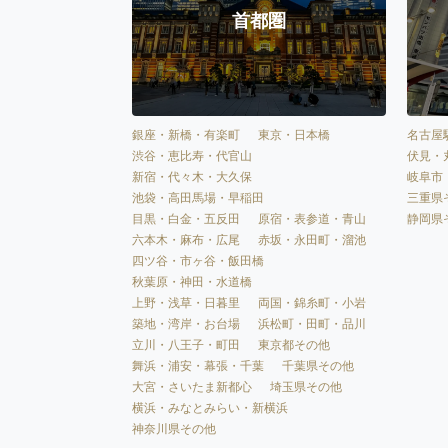
首都圏
銀座・新橋・有楽町
東京・日本橋
名古屋
渋谷・恵比寿・代官山
伏見・
新宿・代々木・大久保
岐阜市
池袋・高田馬場・早稲田
三重県
目黒・白金・五反田
原宿・表参道・青山
静岡県
六本木・麻布・広尾
赤坂・永田町・溜池
四ツ谷・市ヶ谷・飯田橋
秋葉原・神田・水道橋
上野・浅草・日暮里
両国・錦糸町・小岩
築地・湾岸・お台場
浜松町・田町・品川
立川・八王子・町田
東京都その他
舞浜・浦安・幕張・千葉
千葉県その他
大宮・さいたま新都心
埼玉県その他
横浜・みなとみらい・新横浜
神奈川県その他