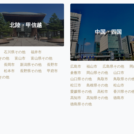
北陸・甲信越
中国・四国
石川県その他
福井市
その他
富山市
富山県その他
長岡市
新潟県その他
長野市
広島市
福山市
広島県その他
岡
松本市
長野県その他
甲府市
倉敷市
岡山県その他
山口市
その他
山口県その他
鳥取市
鳥取県その
松江市
島根県その他
松山市
愛媛県その他
高松市
香川県その
高知市
高知県その他
徳島市
徳島県その他