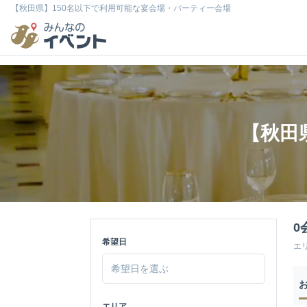
【秋田県】150名以下で利用可能な宴会場・パーティー会場
【秋田
0
希望日
エ
エリア