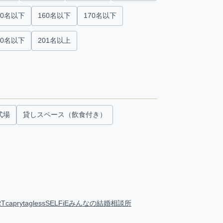
50名以下
160名以下
170名以下
00名以下
201名以上
式場
貸しスペース（飲食付き）
RT
capry
tagless
SELFiE
みんなの結婚相談所