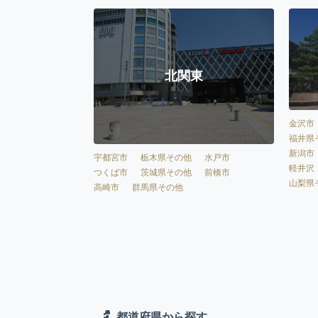
北関東
金沢市
福井県
新潟市
宇都宮市
栃木県その他
水戸市
軽井沢
つくば市
茨城県その他
前橋市
山梨県
高崎市
群馬県その他
都道府県から探す