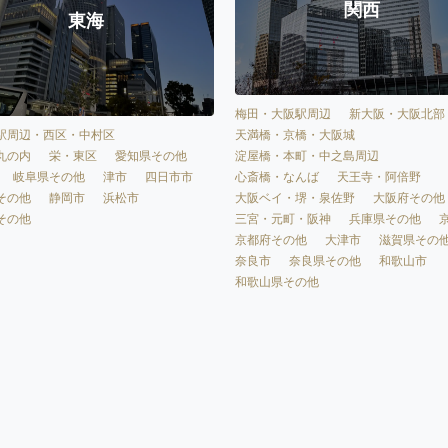
関西
東海
梅田・大阪駅周辺
新大阪・大阪北部
天満橋・京橋・大阪城
駅周辺・西区・中村区
淀屋橋・本町・中之島周辺
丸の内
栄・東区
愛知県その他
心斎橋・なんば
天王寺・阿倍野
岐阜県その他
津市
四日市市
大阪ベイ・堺・泉佐野
大阪府その他
その他
静岡市
浜松市
三宮・元町・阪神
兵庫県その他
その他
京都府その他
大津市
滋賀県その
奈良市
奈良県その他
和歌山市
和歌山県その他