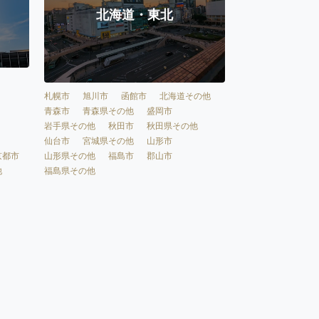
北海道・東北
札幌市
旭川市
函館市
北海道その他
青森市
青森県その他
盛岡市
岩手県その他
秋田市
秋田県その他
仙台市
宮城県その他
山形市
京都市
山形県その他
福島市
郡山市
他
福島県その他