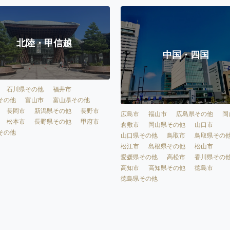
北陸・甲信越
中国・四国
石川県その他
福井市
その他
富山市
富山県その他
長岡市
新潟県その他
長野市
広島市
福山市
広島県その他
岡
松本市
長野県その他
甲府市
倉敷市
岡山県その他
山口市
その他
山口県その他
鳥取市
鳥取県その
松江市
島根県その他
松山市
愛媛県その他
高松市
香川県その
高知市
高知県その他
徳島市
徳島県その他