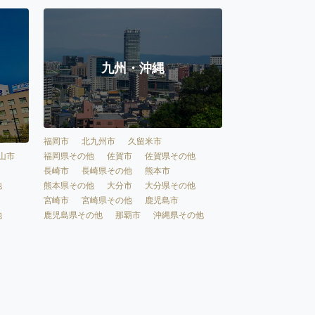
九州・沖縄
福岡市
北九州市
久留米市
福岡県その他
佐賀市
佐賀県その他
山市
長崎市
長崎県その他
熊本市
熊本県その他
大分市
大分県その他
他
宮崎市
宮崎県その他
鹿児島市
鹿児島県その他
那覇市
沖縄県その他
他