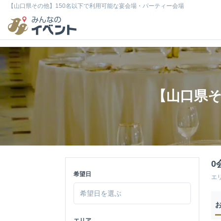
【山口県その他】150名以下で利用可能な宴会場・パーティー会場
【山口県そ
0
希望日
エ
エリア