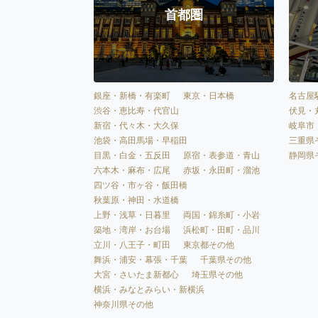
首都圏
銀座・新橋・有楽町
東京・日本橋
名古屋
渋谷・恵比寿・代官山
伏見・
新宿・代々木・大久保
岐阜市
池袋・高田馬場・早稲田
三重県
目黒・白金・五反田
原宿・表参道・青山
静岡県
六本木・麻布・広尾
赤坂・永田町・溜池
四ツ谷・市ヶ谷・飯田橋
秋葉原・神田・水道橋
上野・浅草・日暮里
両国・錦糸町・小岩
築地・湾岸・お台場
浜松町・田町・品川
立川・八王子・町田
東京都その他
舞浜・浦安・幕張・千葉
千葉県その他
大宮・さいたま新都心
埼玉県その他
横浜・みなとみらい・新横浜
神奈川県その他