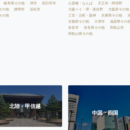
心斎橋・なんば
天王寺・阿倍野
岐阜県その他
津市
四日市市
大阪ベイ・堺・泉佐野
大阪府その他
その他
静岡市
浜松市
三宮・元町・阪神
兵庫県その他
その他
京都府その他
大津市
滋賀県その
奈良市
奈良県その他
和歌山市
和歌山県その他
北陸・甲信越
中国・四国