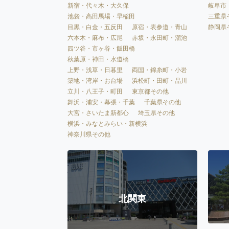
新宿・代々木・大久保
岐阜市
池袋・高田馬場・早稲田
三重県
目黒・白金・五反田
原宿・表参道・青山
静岡県
六本木・麻布・広尾
赤坂・永田町・溜池
四ツ谷・市ヶ谷・飯田橋
秋葉原・神田・水道橋
上野・浅草・日暮里
両国・錦糸町・小岩
築地・湾岸・お台場
浜松町・田町・品川
立川・八王子・町田
東京都その他
舞浜・浦安・幕張・千葉
千葉県その他
大宮・さいたま新都心
埼玉県その他
横浜・みなとみらい・新横浜
神奈川県その他
北関東