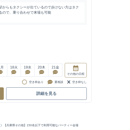
 駅からもタクシーが出ているので歩けない方はタク
あるので、乗り合わせで来場も可能
7
月
18
火
19
水
20
木
21
金
その他
の日程
空き枠あり
要相談
空き枠なし
詳細を見る
【兵庫県その他】150名以下で利用可能なパーティー会場