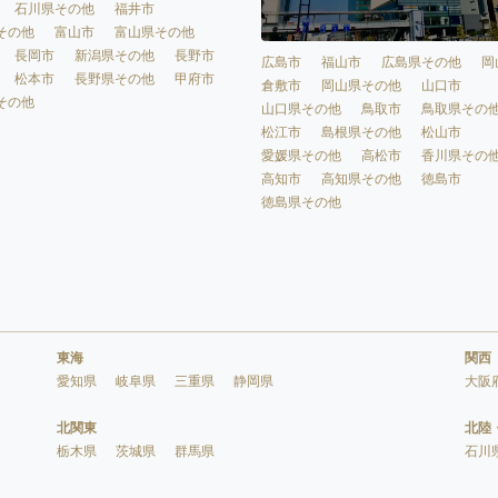
石川県その他
福井市
その他
富山市
富山県その他
長岡市
新潟県その他
長野市
広島市
福山市
広島県その他
岡
松本市
長野県その他
甲府市
倉敷市
岡山県その他
山口市
その他
山口県その他
鳥取市
鳥取県その
松江市
島根県その他
松山市
愛媛県その他
高松市
香川県その
高知市
高知県その他
徳島市
徳島県その他
東海
関西
愛知県
岐阜県
三重県
静岡県
大阪
北関東
北陸
栃木県
茨城県
群馬県
石川