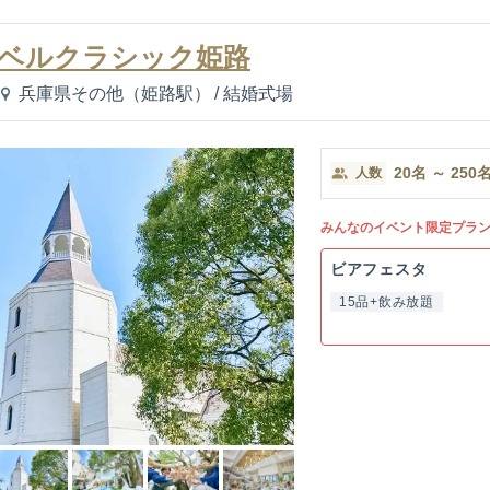
ベルクラシック姫路
兵庫県その他（姫路駅）
/
結婚式場
20
名
～
250
人数
みんなのイベント限定プラ
ビアフェスタ
15品+飲み放題