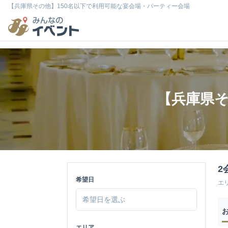
【兵庫県その他】150名以下で利用可能な宴会場・パーティー会場
【兵庫県そ
2
希望日
エ
エリア