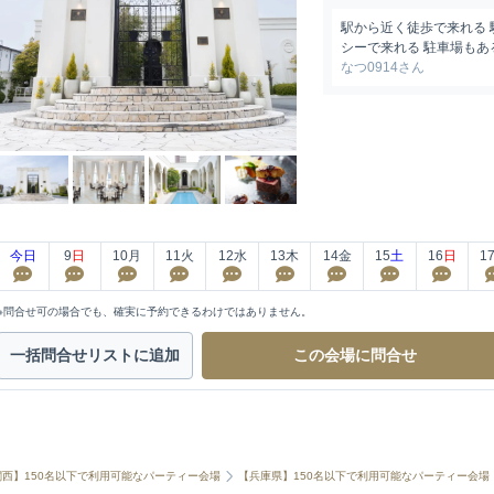
駅から近く徒歩で来れる
シーで来れる 駐車場も
なつ0914さん
今日
9
日
10
月
11
火
12
水
13
木
14
金
15
土
16
日
1
※問合せ可の場合でも、確実に予約できるわけではありません。
一括問合せ
リストに追加
この会場に
問合せ
関西】150名以下で利用可能なパーティー会場
【兵庫県】150名以下で利用可能なパーティー会場