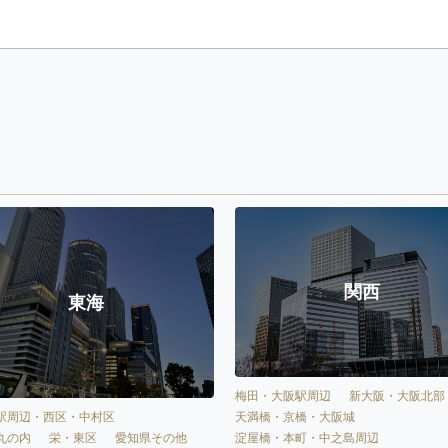
関西
東海
梅田・大阪駅周辺
新大阪・大阪北部
天満橋・京橋・大阪城
駅周辺・西区・中村区
淀屋橋・本町・中之島周辺
丸の内
栄・東区
愛知県その他