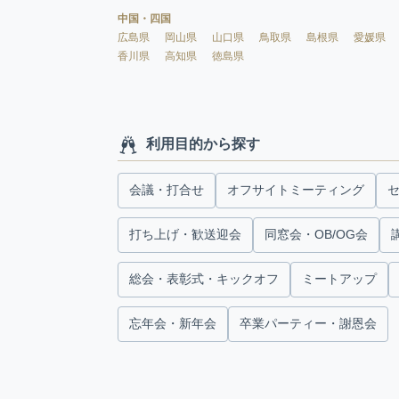
中国・四国
広島県
岡山県
山口県
鳥取県
島根県
愛媛県
香川県
高知県
徳島県
利用目的から探す
会議・打合せ
オフサイトミーティング
打ち上げ・歓送迎会
同窓会・OB/OG会
総会・表彰式・キックオフ
ミートアップ
忘年会・新年会
卒業パーティー・謝恩会