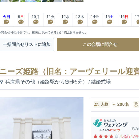
今日
9
日
10
月
11
火
12
水
13
木
14
金
15
土
16
日
1
※問合せ可の場合でも、確実に予約できるわけではありません。
一括問合せ
リストに追加
この会場に
問合せ
ニーズ姫路（旧名：アーヴェリール迎賓
兵庫県その他（姫路駅から徒歩5分）
/
結婚式場
～
200
名
人数
での
4.45(347件