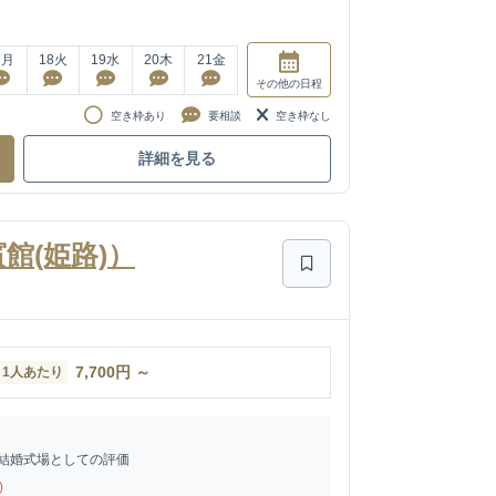
7
月
18
火
19
水
20
木
21
金
その他
の日程
空き枠あり
要相談
空き枠なし
詳細を見る
館(姫路)）
7,700
円
～
1人あたり
結婚式場としての評価
)