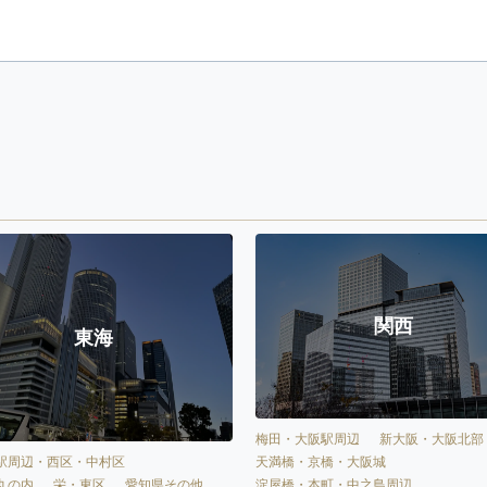
関西
東海
梅田・大阪駅周辺
新大阪・大阪北部
天満橋・京橋・大阪城
駅周辺・西区・中村区
淀屋橋・本町・中之島周辺
丸の内
栄・東区
愛知県その他