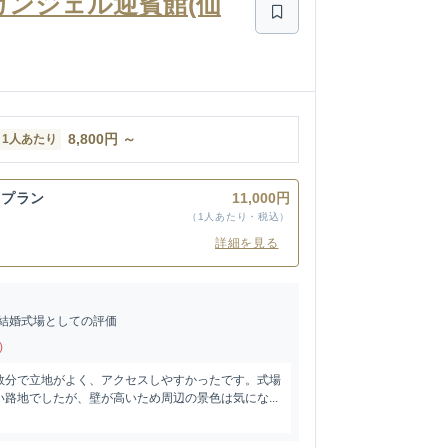
アーカンジェル迎賓館(仙
8,800
円
～
1人あたり
末プラン
11,000円
（1人あたり・税込）
詳細を見る
結婚式場としての評価
)
数分で立地がよく、アクセスしやすかったです。式場
路地でしたが、壁が高いため周辺の景色は気にな...