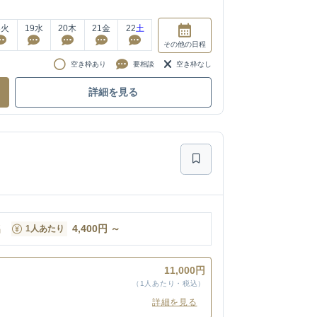
8
火
19
水
20
木
21
金
22
土
その他
の日程
空き枠あり
要相談
空き枠なし
詳細を見る
名
4,400
円
～
1人あたり
11,000円
（1人あたり・税込）
詳細を見る