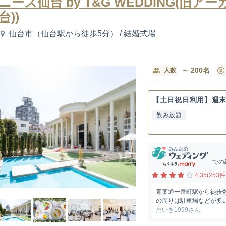
ニーズ仙台 by T&G WEDDING(旧
台))
仙台市（仙台駅から徒歩5分）
/
結婚式場
～
200
名
人数
【土日祝日利用】週
飲み放題
での
4.35(253件
青葉通一番町駅から徒歩
の周りは駐車場などが多い
だいき1999さん