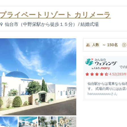
プライベートリゾート カリメーラ
仙台市（中野栄駅から徒歩１５分）
/
結婚式場
～
150
名
人数
での
4.52(283件
仙台駅からは電車なら仙
す。 式場の周りにはお店
haruuuuuuuuuさん