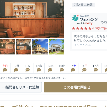
7品+飲み放題
での
4.56(202件
式場の見学から，打ち合
対応していただきました。
インどんさん
今日
10
月
11
火
12
水
13
木
14
金
15
土
16
日
17
月
1
※問合せ可の場合でも、確実に予約できるわけではありません。
一括問合せ
リストに追加
この会場に
問合せ