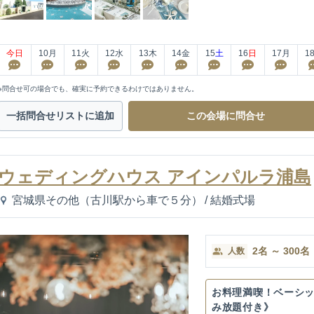
今日
10
月
11
火
12
水
13
木
14
金
15
土
16
日
17
月
1
※問合せ可の場合でも、確実に予約できるわけではありません。
一括問合せ
リストに追加
この会場に
問合せ
ウェディングハウス アインパルラ浦島
宮城県その他（古川駅から車で５分）
/
結婚式場
2
名
～
300
名
人数
お料理満喫！ベーシッ
み放題付き》