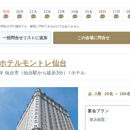
今日
10
月
11
火
12
水
13
木
14
金
15
土
16
日
17
月
1
※問合せ可の場合でも、確実に予約できるわけではありません。
一括問合せ
リストに追加
この会場に
問合せ
ホテルモントレ仙台
仙台市（仙台駅から徒歩3分）
/
ホテル
20
名
～
180
人数
宴会プラン
飲み放題