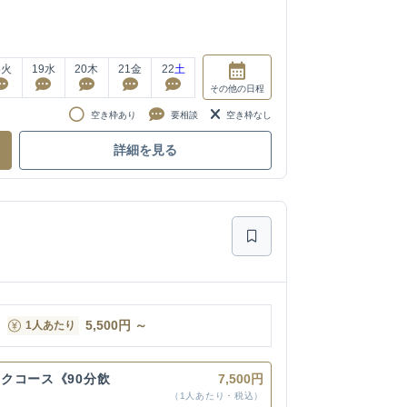
8
火
19
水
20
木
21
金
22
土
その他
の日程
空き枠あり
要相談
空き枠なし
詳細を見る
5,500
円
～
1人あたり
クコース《90分飲
7,500円
（1人あたり・税込）