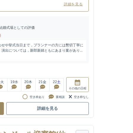
詳細を見る
結婚式場としての評価
)
わせや挙式当日まで，プランナーの方には懇切丁寧に
演出については，新郎新婦ともにあまり案があり...
8
火
19
水
20
木
21
金
22
土
その他
の日程
空き枠あり
要相談
空き枠なし
詳細を見る