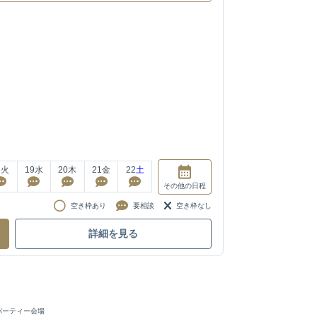
8
火
19
水
20
木
21
金
22
土
その他
の日程
空き枠あり
要相談
空き枠なし
詳細を見る
パーティー会場