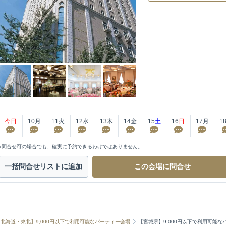
今日
10
月
11
火
12
水
13
木
14
金
15
土
16
日
17
月
1
※問合せ可の場合でも、確実に予約できるわけではありません。
一括問合せ
リストに追加
この会場に
問合せ
【北海道・東北】9,000円以下で利用可能なパーティー会場
【宮城県】9,000円以下で利用可能な