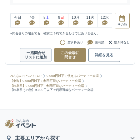
今日
7
金
8
土
9
日
10
月
11
火
12
水
その他
※問合せ可の場合でも、確実に予約できるわけではありません。
空き枠あり
要相談
空き枠なし
一括問合せ
この会場に
詳細を見る
リストに追加
問合せ
みんなのイベントTOP
9,000円以下で使えるパーティー会場
【東海】9,000円以下で利用可能なパーティー会場
【岐阜県】9,000円以下で利用可能なパーティー会場
【岐阜県その他】9,000円以下で利用可能なパーティー会場
主要エリアから探す