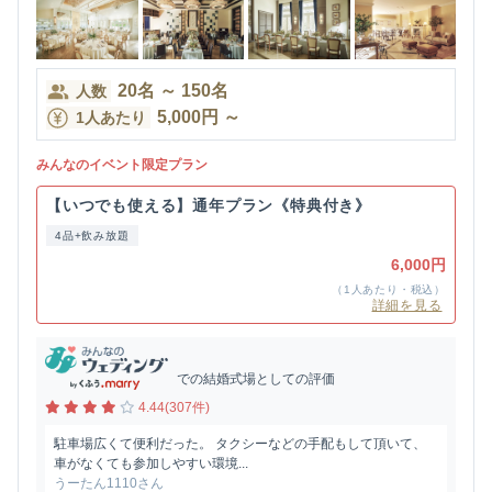
20
名
～
150
名
人数
5,000
円
～
1人あたり
みんなのイベント限定プラン
【いつでも使える】通年プラン《特典付き》
4品+飲み放題
6,000円
（1人あたり・税込）
詳細を見る
での結婚式場としての評価
4.44(307件)
駐車場広くて便利だった。 タクシーなどの手配もして頂いて、
車がなくても参加しやすい環境...
うーたん1110さん