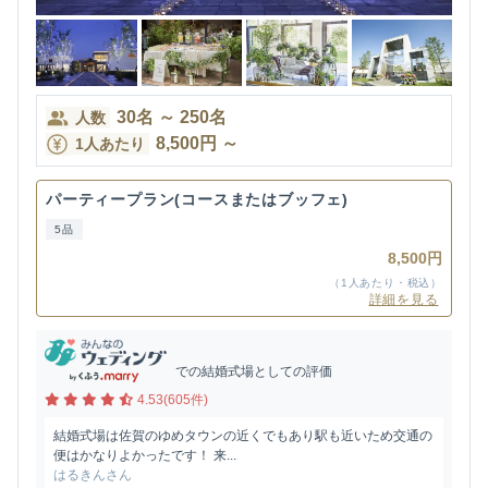
30
名
～
250
名
人数
8,500
円
～
1人あたり
パーティープラン(コースまたはブッフェ)
5品
8,500円
（1人あたり・税込）
詳細を見る
での結婚式場としての評価
4.53(605件)
結婚式場は佐賀のゆめタウンの近くでもあり駅も近いため交通の
便はかなりよかったです！ 来...
はるきんさん