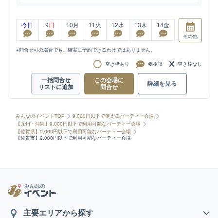
今日
9
日
10
月
11
火
12
水
13
木
14
金
その他
※問合せ可の場合でも、確実に予約できるわけではありません。
空き枠あり
要相談
空き枠なし
一括問合せ
この会場に
詳細を見る
リストに追加
問合せ
みんなのイベントTOP
9,000円以下で使えるパーティー会場
【九州・沖縄】9,000円以下で利用可能なパーティー会場
【佐賀県】9,000円以下で利用可能なパーティー会場
【佐賀市】9,000円以下で利用可能なパーティー会場
主要エリアから探す