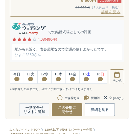
8,800円
2,200円OFF
11,000円
（1人あたり・税込）
詳細を見る
での結婚式場としての評価
4.08(496件)
駅からも近く、表参道駅なので交通の便もよかったです。
ひよこ2530さん
今日
11
火
12
水
13
木
14
金
15
土
16
日
その他
※問合せ可の場合でも、確実に予約できるわけではありません。
空き枠あり
要相談
空き枠なし
一括問合せ
この会場に
詳細を見る
リストに追加
問合せ
みんなのイベントTOP
120名以下で使えるパーティー会場