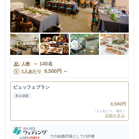
～
140
名
人数
6,500
円
～
1人あたり
ビュッフェプラン
飲み放題
8,500円
（1人あたり・税込）
詳細を見る
での結婚式場としての評価