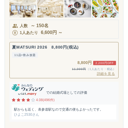
～
150
名
人数
6,600
円
～
1人あたり
夏MATSURI 2026 8,800円(税込)
11品+飲み放題
8,800円
2,200円OFF
11,000円
（1人あたり・税込）
詳細を見る
での結婚式場としての評価
4.08(496件)
駅からも近く、表参道駅なので交通の便もよかったです。
ひよこ2530さん