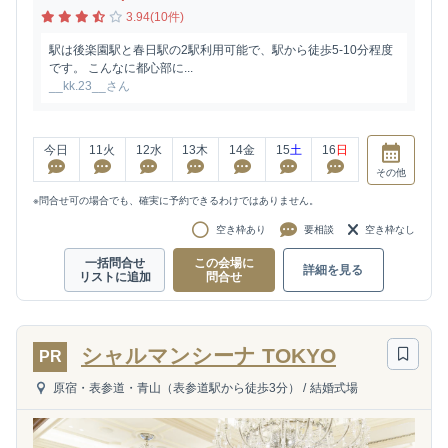
3.94(10件)
駅は後楽園駅と春日駅の2駅利用可能で、駅から徒歩5-10分程度
です。 こんなに都心部に...
__kk.23__さん
今日
11
火
12
水
13
木
14
金
15
土
16
日
その他
※問合せ可の場合でも、確実に予約できるわけではありません。
空き枠あり
要相談
空き枠なし
一括問合せ
この会場に
詳細を見る
リストに追加
問合せ
シャルマンシーナ TOKYO
PR
原宿・表参道・青山（表参道駅から徒歩3分）
/
結婚式場