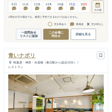
今日
11
火
12
水
13
木
14
金
15
土
16
日
その他
※問合せ可の場合でも、確実に予約できるわけではありません。
空き枠あり
要相談
空き枠なし
一括問合せ
この会場に
詳細を見る
リストに追加
問合せ
青いナポリ
秋葉原・神田・水道橋（春日駅から徒歩10分）
/
レストラン