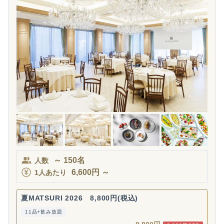
～
150
名
人数
6,600
円
～
1人あたり
夏MATSURI 2026 8,800円(税込)
11品+飲み放題