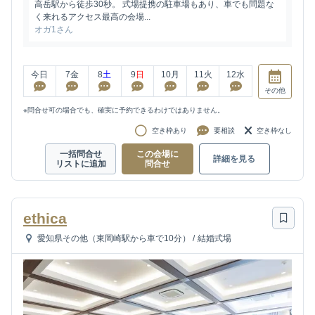
高岳駅から徒歩30秒。 式場提携の駐車場もあり、車でも問題な
く来れるアクセス最高の会場...
オガ1さん
今日
7
金
8
土
9
日
10
月
11
火
12
水
その他
※問合せ可の場合でも、確実に予約できるわけではありません。
空き枠あり
要相談
空き枠なし
一括問合せ
この会場に
詳細を見る
リストに追加
問合せ
ethica
愛知県その他（東岡崎駅から車で10分）
/
結婚式場