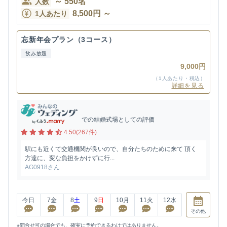
～
550
名
人数
8,500
円
～
1人あたり
忘新年会プラン（3コース）
飲み放題
9,000円
（1人あたり・税込）
詳細を見る
での結婚式場としての評価
4.50(267件)
駅にも近くて交通機関が良いので、自分たちのために来て 頂く
方達に、変な負担をかけずに行...
AG0918さん
今日
7
金
8
土
9
日
10
月
11
火
12
水
その他
※問合せ可の場合でも、確実に予約できるわけではありません。