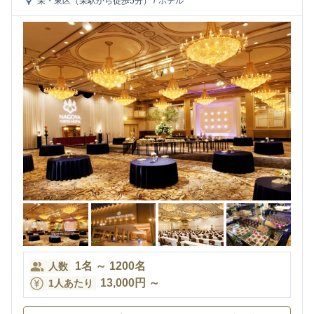
栄・東区（栄駅から徒歩5分）
/
ホテル
1
名
～
1200
名
人数
13,000
円
～
1人あたり