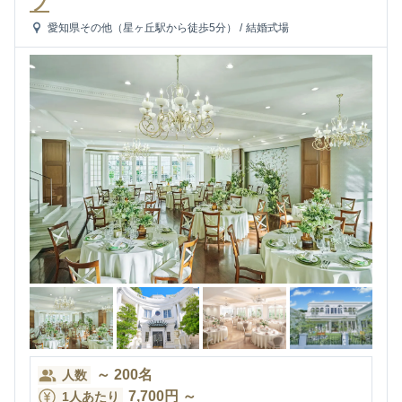
ブ
愛知県その他（星ヶ丘駅から徒歩5分）
/
結婚式場
～
200
名
人数
7,700
円
～
1人あたり