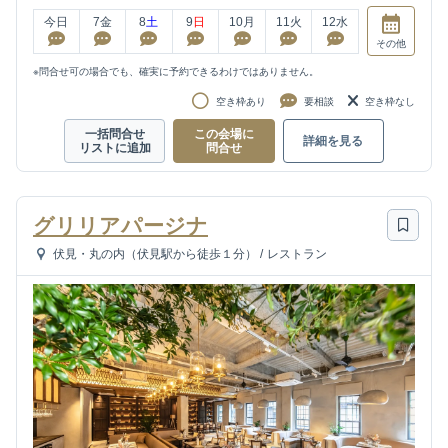
今日
7
金
8
土
9
日
10
月
11
火
12
水
その他
※問合せ可の場合でも、確実に予約できるわけではありません。
空き枠あり
要相談
空き枠なし
一括問合せ
この会場に
詳細を見る
リストに追加
問合せ
グリリアパージナ
伏見・丸の内（伏見駅から徒歩１分）
/
レストラン