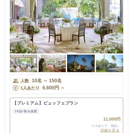
10
名
～
150
名
人数
6,600
円
～
1人あたり
【プレミアム】ビュッフェプラン
16品+飲み放題
11,000円
（1人あたり・税込）
詳細を見る