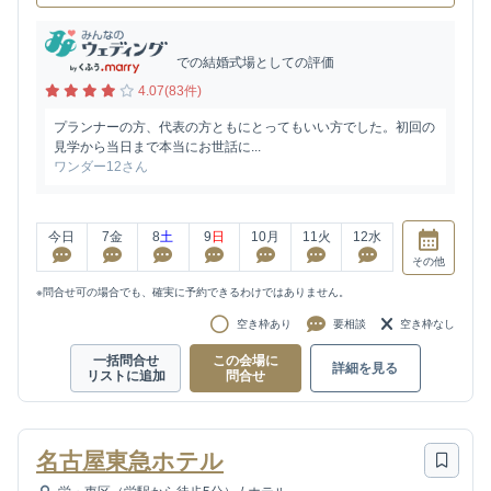
での結婚式場としての評価
4.07(83件)
プランナーの方、代表の方ともにとってもいい方でした。初回の
見学から当日まで本当にお世話に...
ワンダー12さん
今日
7
金
8
土
9
日
10
月
11
火
12
水
その他
※問合せ可の場合でも、確実に予約できるわけではありません。
空き枠あり
要相談
空き枠なし
一括問合せ
この会場に
詳細を見る
リストに追加
問合せ
名古屋東急ホテル