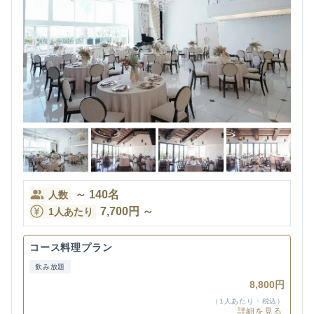
～
140
名
人数
7,700
円
～
1人あたり
コース料理プラン
飲み放題
8,800円
（1人あたり・税込）
詳細を見る