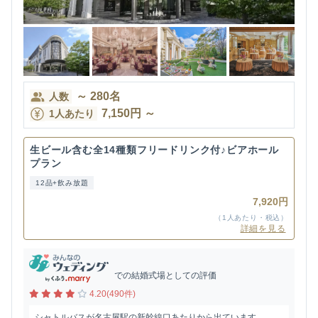
～
280
名
人数
7,150
円
～
1人あたり
生ビール含む全14種類フリードリンク付♪ビアホール
プラン
12品+飲み放題
7,920円
（1人あたり・税込）
詳細を見る
での結婚式場としての評価
4.20(490件)
シャトルバスが名古屋駅の新幹線口あたりから出ています。