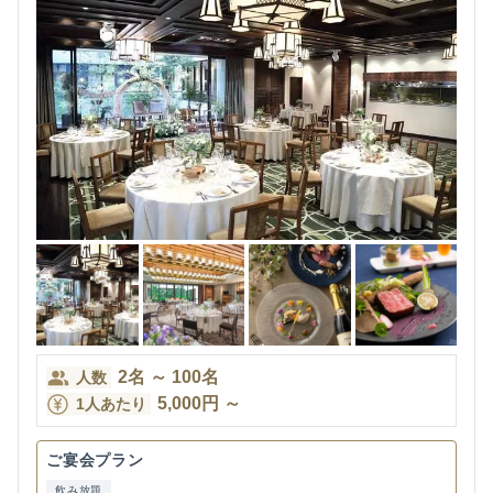
2
名
～
100
名
人数
5,000
円
～
1人あたり
ご宴会プラン
飲み放題