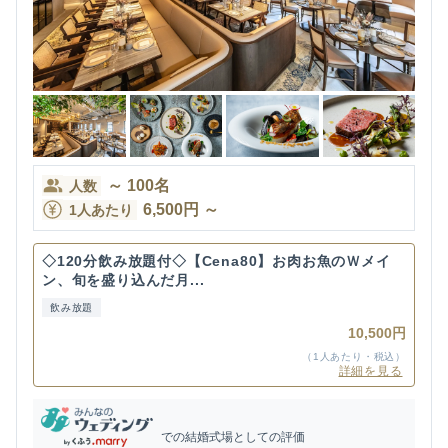
～
100
名
人数
6,500
円
～
1人あたり
◇120分飲み放題付◇【Cena80】お肉お魚のＷメイ
ン、旬を盛り込んだ月...
飲み放題
10,500円
（1人あたり・税込）
詳細を見る
での結婚式場としての評価