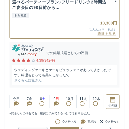
選べるパーティープラン♪フリードリンク2時間込 *
ご宴会日の90日前から...
飲み放題
13,300円
（1人あたり・税込）
詳細を見る
での結婚式場としての評価
4.39(342件)
ウェディングケーキとケーキビュッフェ？があってよかったで
す。料理もとっても美味しかったで...
さくらんぼ花さん
今日
7
金
8
土
9
日
10
月
11
火
12
水
その他
※問合せ可の場合でも、確実に予約できるわけではありません。
空き枠あり
要相談
空き枠なし