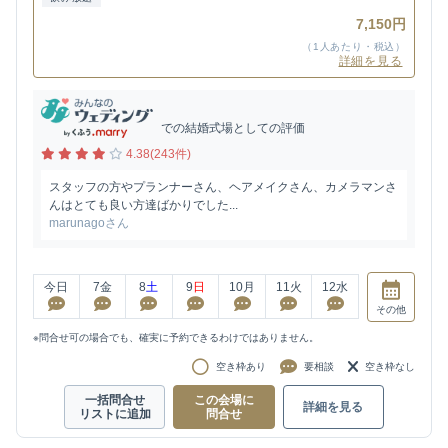
7,150円
（1人あたり・税込）
詳細を見る
での結婚式場としての評価
4.38(243件)
スタッフの方やプランナーさん、ヘアメイクさん、カメラマンさ
んはとても良い方達ばかりでした...
marunagoさん
今日
7
金
8
土
9
日
10
月
11
火
12
水
その他
※問合せ可の場合でも、確実に予約できるわけではありません。
空き枠あり
要相談
空き枠なし
一括問合せ
この会場に
詳細を見る
リストに追加
問合せ