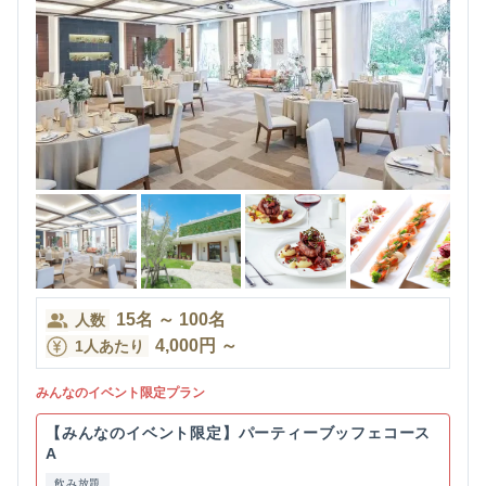
15
名
～
100
名
人数
4,000
円
～
1人あたり
みんなのイベント限定プラン
【みんなのイベント限定】パーティーブッフェコース
A
飲み放題