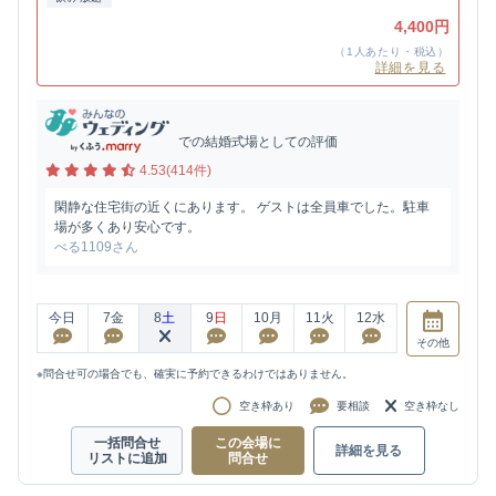
4,400円
（1人あたり・税込）
詳細を見る
での結婚式場としての評価
4.53(414件)
閑静な住宅街の近くにあります。 ゲストは全員車でした。駐車
場が多くあり安心です。
べる1109さん
今日
7
金
8
土
9
日
10
月
11
火
12
水
その他
※問合せ可の場合でも、確実に予約できるわけではありません。
空き枠あり
要相談
空き枠なし
一括問合せ
この会場に
詳細を見る
リストに追加
問合せ