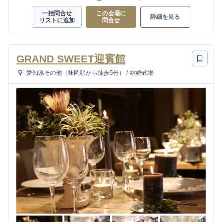
一括問合せ
この会場に
詳細を見る
リストに追加
問合せ
GRAND SWEET迎賓館
愛知県その他（味岡駅から徒歩5分）
/
結婚式場