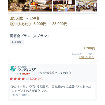
～
150
名
人数
5,000
円
～
25,000
円
1人あたり
同窓会プラン（Aプラン）
飲み放題
7,700円
（1人あたり・税込）
詳細を見る
での結婚式場としての評価
4.00(49件)
駅からも歩いて行ける距離で、 名古屋からの送迎バスもあった
ので ゲストの方が参列しや...
ぴぴぴ110さん