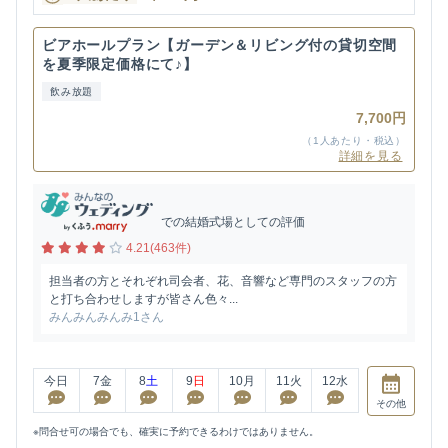
ビアホールプラン【ガーデン＆リビング付の貸切空間
を夏季限定価格にて♪】
飲み放題
7,700円
（1人あたり・税込）
詳細を見る
での結婚式場としての評価
4.21(463件)
担当者の方とそれぞれ司会者、花、音響など専門のスタッフの方
と打ち合わせしますが皆さん色々...
みんみんみんみ1さん
今日
7
金
8
土
9
日
10
月
11
火
12
水
その他
※問合せ可の場合でも、確実に予約できるわけではありません。