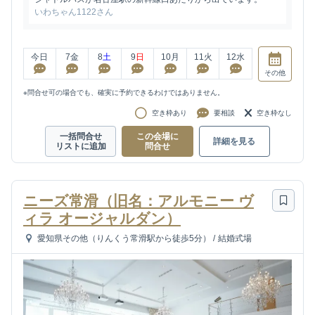
いわちゃん1122さん
今日
7
金
8
土
9
日
10
月
11
火
12
水
その他
※問合せ可の場合でも、確実に予約できるわけではありません。
空き枠あり
要相談
空き枠なし
一括問合せ
この会場に
詳細を見る
リストに追加
問合せ
ニーズ常滑（旧名：アルモニー ヴ
ィラ オージャルダン）
愛知県その他（りんくう常滑駅から徒歩5分）
/
結婚式場