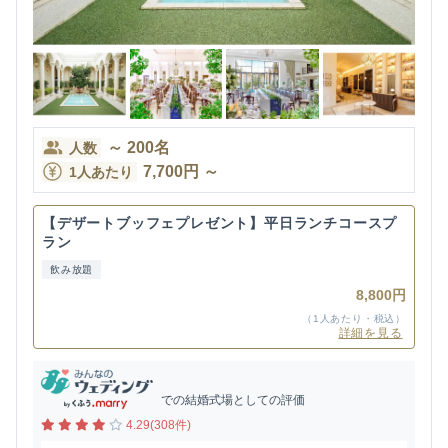
～
200
名
人数
7,700
円
～
1人あたり
【デザートブッフェプレゼント】平日ランチコースプ
ラン
飲み放題
8,800円
（1人あたり・税込）
詳細を見る
での結婚式場としての評価
4.29(308件)