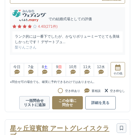
での結婚式場としての評価
4.40(271件)
ランク的には一番下でしたが、かなりボリューミーでとても美味
しかったです！ デザートブュ...
梨りんごさん
今日
7
金
8
土
9
日
10
月
11
火
12
水
その他
※問合せ可の場合でも、確実に予約できるわけではありません。
空き枠あり
要相談
空き枠なし
一括問合せ
この会場に
詳細を見る
リストに追加
問合せ
星ヶ丘迎賓館 アートグレイスクラ