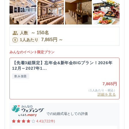
～
150
名
人数
7,865
円
～
1人あたり
みんなのイベント限定プラン
【先着3組限定】忘年会&新年会BIGプラン！2026年
12月～2027年1...
飲み放題
7,865円
（1人あたり・税込）
詳細を見る
での結婚式場としての評価
4.41(722件)