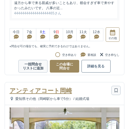
遠方から車で来る親戚が多いこともあり、都会すぎず車で来やす
かったみたいです。 八事の近...
44444444444444444465さん
今日
7
金
8
土
9
日
10
月
11
火
12
水
その他
※問合せ可の場合でも、確実に予約できるわけではありません。
空き枠あり
要相談
空き枠なし
一括問合せ
この会場に
詳細を見る
リストに追加
問合せ
アンティアコート岡崎
愛知県その他（岡崎駅から車で5分）
/
結婚式場