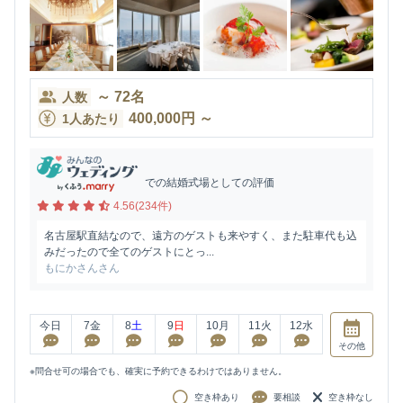
～
72
名
人数
400,000
円
～
1人あたり
での結婚式場としての評価
4.56(234件)
名古屋駅直結なので、遠方のゲストも来やすく、また駐車代も込
みだったので全てのゲストにとっ...
もにかさんさん
今日
7
金
8
土
9
日
10
月
11
火
12
水
その他
※問合せ可の場合でも、確実に予約できるわけではありません。
空き枠あり
要相談
空き枠なし