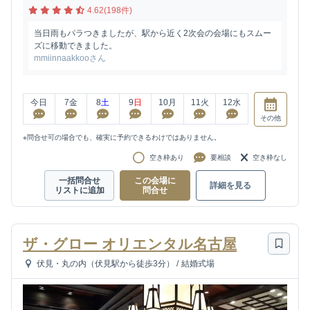
4.62(198件)
当日雨もパラつきましたが、駅から近く2次会の会場にもスムー
ズに移動できました。
mmiinnaakkooさん
今日
7
金
8
土
9
日
10
月
11
火
12
水
その他
※問合せ可の場合でも、確実に予約できるわけではありません。
空き枠あり
要相談
空き枠なし
一括問合せ
この会場に
詳細を見る
リストに追加
問合せ
ザ・グロー オリエンタル名古屋
伏見・丸の内（伏見駅から徒歩3分）
/
結婚式場