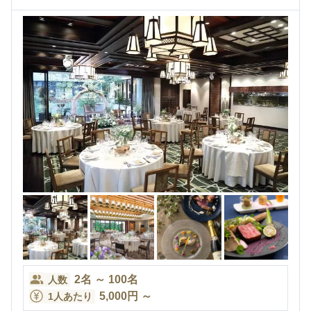
2
名
～
100
名
人数
5,000
円
～
1人あたり