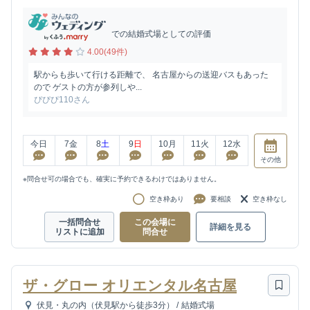
での結婚式場としての評価
4.00(49件)
駅からも歩いて行ける距離で、 名古屋からの送迎バスもあった
ので ゲストの方が参列しや...
ぴぴぴ110さん
今日
7
金
8
土
9
日
10
月
11
火
12
水
その他
※問合せ可の場合でも、確実に予約できるわけではありません。
空き枠あり
要相談
空き枠なし
一括問合せ
この会場に
詳細を見る
リストに追加
問合せ
ザ・グロー オリエンタル名古屋
伏見・丸の内（伏見駅から徒歩3分）
/
結婚式場