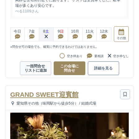
閑静な住宅街の近くにあります。 ゲストは全員車でした。駐車
場が多くあり安心です。
べる1109さん
今日
7
金
8
土
9
日
10
月
11
火
12
水
その他
※問合せ可の場合でも、確実に予約できるわけではありません。
空き枠あり
要相談
空き枠なし
一括問合せ
この会場に
詳細を見る
リストに追加
問合せ
GRAND SWEET迎賓館
愛知県その他（味岡駅から徒歩5分）
/
結婚式場