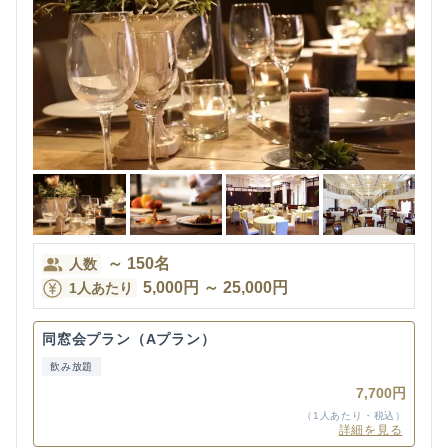
～
150
名
人数
5,000
円
～
25,000
円
1人あたり
同窓会プラン（Aプラン）
飲み放題
7,700円
（1人あたり・税込）
詳細を見る