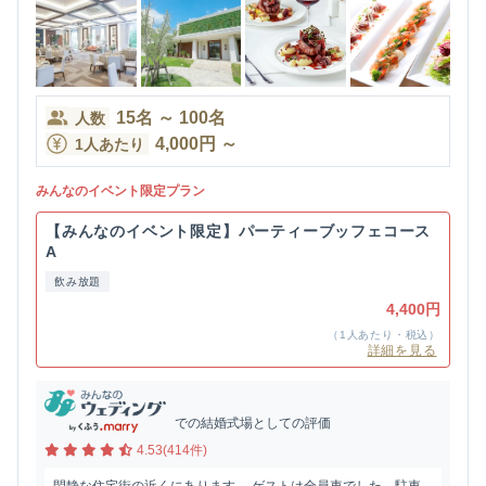
15
名
～
100
名
人数
4,000
円
～
1人あたり
みんなのイベント限定プラン
【みんなのイベント限定】パーティーブッフェコース
A
飲み放題
4,400円
（1人あたり・税込）
詳細を見る
での結婚式場としての評価
4.53(414件)