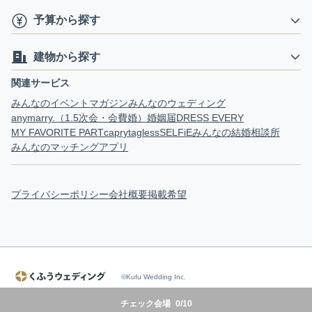
予算から探す
建物から探す
関連サービス
みんなのイベントマガジン
みんなのウェディング
anymarry.（1.5次会・会費婚）
婚姻届
DRESS EVERY
MY FAVORITE PART
capry
tagless
SELFiE
みんなの結婚相談所
みんなのマッチングアプリ
プライバシーポリシー
会社概要
掲載希望
©Kufu Wedding Inc.
チェック会場
0
/
10