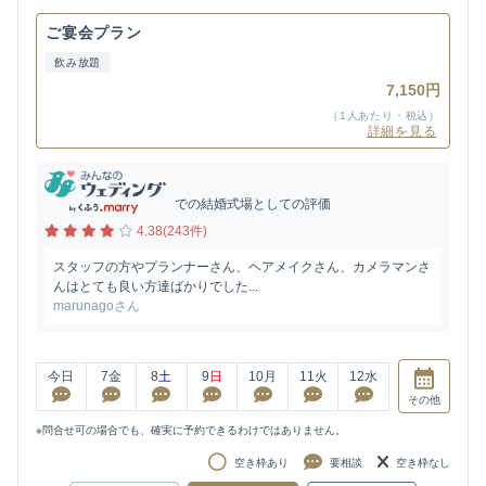
ご宴会プラン
飲み放題
7,150円
（1人あたり・税込）
詳細を見る
での結婚式場としての評価
4.38(243件)
スタッフの方やプランナーさん、ヘアメイクさん、カメラマンさ
んはとても良い方達ばかりでした...
marunagoさん
今日
7
金
8
土
9
日
10
月
11
火
12
水
その他
※問合せ可の場合でも、確実に予約できるわけではありません。
空き枠あり
要相談
空き枠なし