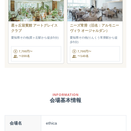
星ヶ丘迎賓館 アートグレイス
ニーズ常滑（旧名：アルモニー
クラブ
ヴィラ オージャルダン）
愛知県その他(星ヶ丘駅から徒歩5分)
愛知県その他(りんくう常滑駅から徒
歩5分)
7,700円〜
7,700円〜
〜200名
〜140名
INFORMATION
会場基本情報
会場名
ethica