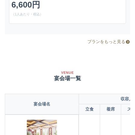
6,600円
（1人あたり・税込）
プランをもっと見る
VENUE
宴会場一覧
収容人
宴会場名
立食
着席
ス