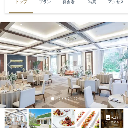
トップ
プラン
宴会場
写真
アクセス
Previous
Next
+154
もっと見る