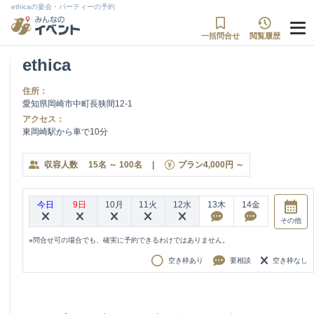
ethicaの宴会・パーティーの予約
一括問合せ
閲覧履歴
ethica
住所：
愛知県岡崎市中町長狭間12-1
アクセス：
東岡崎駅から車で10分
収容人数
15
名
～
100
名
|
プラン
4,000
円
～
今日
9日
10月
11火
12水
13木
14金
その他
※問合せ可の場合でも、確実に予約できるわけではありません。
空き枠あり
要相談
空き枠なし