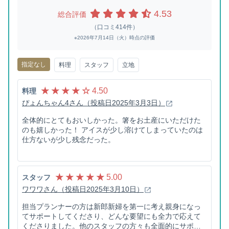
4.53
総合評価
（口コミ414件）
※2026年7月14日（火）時点の評価
指定なし
料理
スタッフ
立地
★ ★ ★ ★ ☆
4.50
料理
ぴょんちゃん4さん（投稿日2025年3月3日）
全体的にとてもおいしかった。箸をお土産にいただけた
のも嬉しかった！ アイスが少し溶けてしまっていたのは
仕方ないが少し残念だった。
★ ★ ★ ★ ★
5.00
スタッフ
ワワワさん（投稿日2025年3月10日）
担当プランナーの方は新郎新婦を第一に考え親身になっ
てサポートしてくださり、どんな要望にも全力で応えて
くださりました。他のスタッフの方々も全面的にサポー