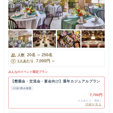
20
名
～
250
名
人数
7,000
円
～
1人あたり
みんなのイベント限定プラン
【懇親会・交流会・宴会向け】通年カジュアルプラン
12品+飲み放題
7,700円
（1人あたり・税込）
詳細を見る