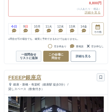
8,800円
（1人あたり・税込）
詳細を見る
今日
9
日
10
月
11
火
12
水
13
木
14
金
その他
※問合せ可の場合でも、確実に予約できるわけではありません。
空き枠あり
要相談
空き枠なし
一括問合せ
この会場に
詳細を見る
リストに追加
問合せ
FEEEP銀座店
銀座・新橋・有楽町（銀座駅 徒歩3分）
/
貸しスペース（飲食付き）