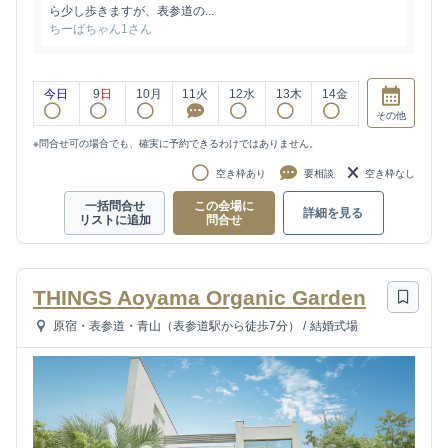
ら少し歩きますが、表参道の...
ちーばちゃん1さん
今日
9
日
10
月
11
火
12
水
13
木
14
金
その他
※問合せ可の場合でも、確実に予約できるわけではありません。
空き枠あり
要相談
空き枠なし
一括問合せ
この会場に
詳細を見る
リストに追加
問合せ
THINGS Aoyama Organic Garden
原宿・表参道・青山（表参道駅から徒歩7分）
/
結婚式場