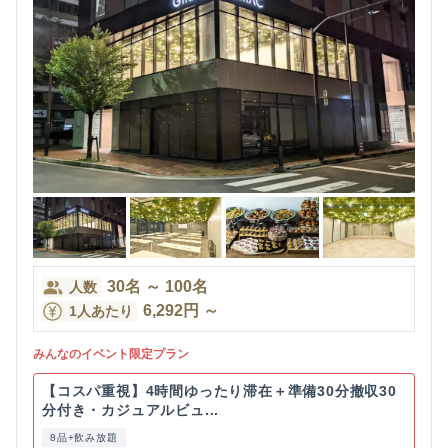
30
名
～
100
名
人数
6,292
円
～
1人あたり
みんなのイベント限定プラン
【コスパ重視】4時間ゆったり滞在＋準備30分撤収30
分付き・カジュアルビュ...
8品+飲み放題