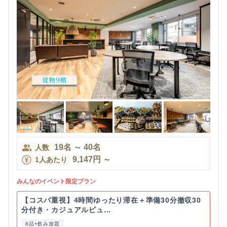
19
名
～
40
名
人数
9,147
円
～
1人あたり
みんなのイベント限定プラン
【コスパ重視】4時間ゆったり滞在＋準備30分撤収30
分付き・カジュアルビュ...
8品+飲み放題