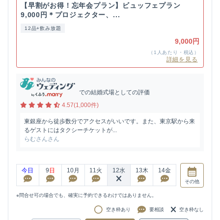
【早割がお得！忘年会プラン】ビュッフェプラン
9,000円＊プロジェクター、...
12品+飲み放題
9,000円
（1人あたり・税込）
詳細を見る
での結婚式場としての評価
4.57(1,000件)
東銀座から徒歩数分でアクセスがいいです。また、東京駅から来
るゲストにはタクシーチケットが...
らむさんさん
今日
9
日
10
月
11
火
12
水
13
木
14
金
その他
※問合せ可の場合でも、確実に予約できるわけではありません。
空き枠あり
要相談
空き枠なし