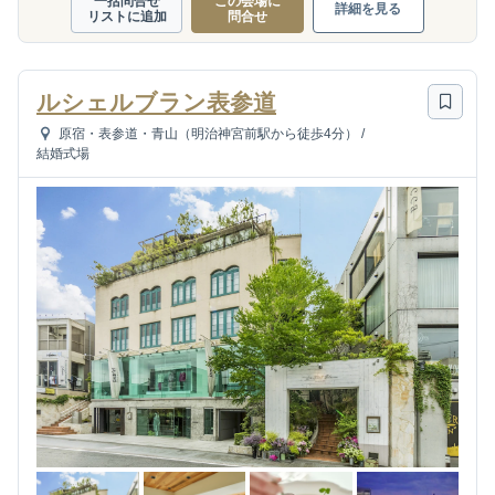
一括問合せ
この会場に
詳細を見る
リストに追加
問合せ
ルシェルブラン表参道
原宿・表参道・青山（明治神宮前駅から徒歩4分）
/
結婚式場