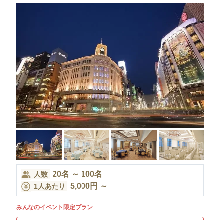
20
名
～
100
名
人数
5,000
円
～
1人あたり
みんなのイベント限定プラン