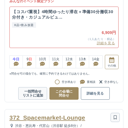
みんなのイベント限定プラン
【コスパ重視】4時間ゆったり滞在＋準備30分撤収30
分付き・カジュアルビュ...
8品+飲み放題
6,909円
（1人あたり・税込）
詳細を見る
今日
9
日
10
月
11
火
12
水
13
木
14
金
その他
※問合せ可の場合でも、確実に予約できるわけではありません。
空き枠あり
要相談
空き枠なし
一括問合せ
この会場に
詳細を見る
リストに追加
問合せ
372_Spacemarket-Lounge
渋谷・恵比寿・代官山（渋谷駅 徒歩8分）
/