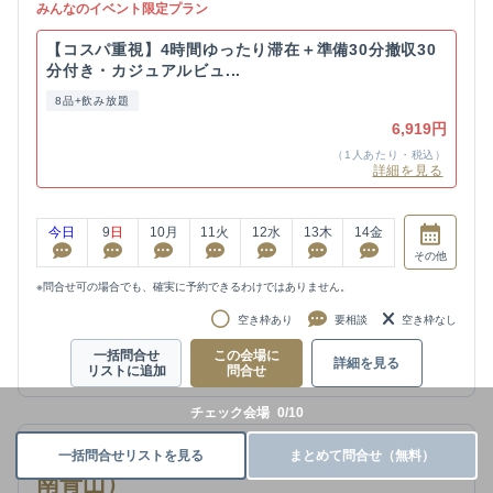
みんなのイベント限定プラン
【コスパ重視】4時間ゆったり滞在＋準備30分撤収30
分付き・カジュアルビュ...
8品+飲み放題
6,919円
（1人あたり・税込）
詳細を見る
今日
9
日
10
月
11
火
12
水
13
木
14
金
その他
※問合せ可の場合でも、確実に予約できるわけではありません。
空き枠あり
要相談
空き枠なし
一括問合せ
この会場に
詳細を見る
リストに追加
問合せ
チェック会場
0
/
10
グレイドパーク南青山（旧：Mace
一括問合せリストを見る
まとめて問合せ（無料）
南青山）