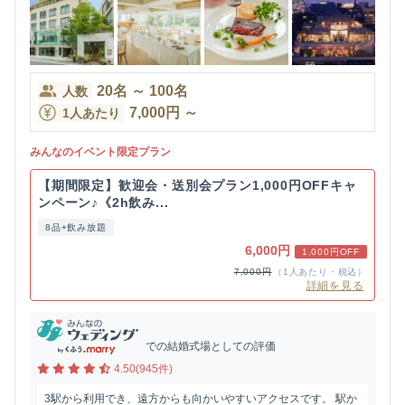
20
名
～
100
名
人数
7,000
円
～
1人あたり
みんなのイベント限定プラン
【期間限定】歓迎会・送別会プラン1,000円OFFキャ
ンペーン♪《2h飲み...
8品+飲み放題
6,000円
1,000円OFF
7,000円
（1人あたり・税込）
詳細を見る
での結婚式場としての評価
4.50(945件)
3駅から利用でき、遠方からも向かいやすいアクセスです。 駅か