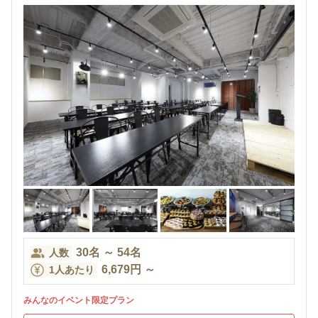
30
名
～
54
名
人数
6,679
円
～
1人あたり
みんなのイベント限定プラン