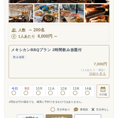
～
200
名
人数
6,000
円
～
1人あたり
メキシカンBBQプラン 2時間飲み放題付
飲み放題
7,000円
（1人あたり・税込）
詳細を見る
今日
9
日
10
月
11
火
12
水
13
木
14
金
その他
※問合せ可の場合でも、確実に予約できるわけではありません。
空き枠あり
要相談
空き枠なし