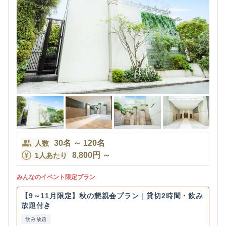
30
名
～
120
名
人数
8,800
円
～
1人あたり
みんなのイベント限定プラン
【9～11月限定】秋の懇親会プラン｜貸切2時間・飲み
放題付き
飲み放題