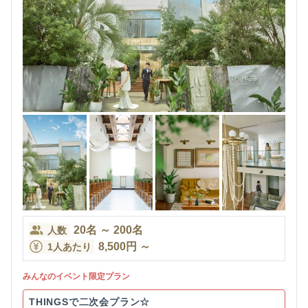
20
名
～
200
名
人数
8,500
円
～
1人あたり
みんなのイベント限定プラン
THINGSで二次会プラン☆