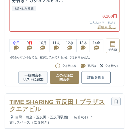
分付き・カジュアルビュ...
8品+飲み放題
6,180円
（1人あたり・税込）
詳細を見る
今日
9
日
10
月
11
火
12
水
13
木
14
金
その他
※問合せ可の場合でも、確実に予約できるわけではありません。
空き枠あり
要相談
空き枠なし
一括問合せ
この会場に
詳細を見る
リストに追加
問合せ
TIME SHARING 五反田Ⅰプラザス
クエアビル
目黒・白金・五反田（五反田駅西口 徒歩4分）
/
貸しスペース（飲食付き）