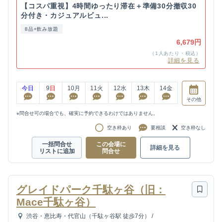
【コスパ重視】4時間ゆったり滞在＋準備30分撤収30
分付き・カジュアルビュ...
8品+飲み放題
6,679円
（1人あたり・税込）
詳細を見る
今日
9
日
10
月
11
火
12
水
13
木
14
金
その他
※問合せ可の場合でも、確実に予約できるわけではありません。
空き枠あり
要相談
空き枠なし
一括問合せ
この会場に
詳細を見る
リストに追加
問合せ
グレイドパーク千駄ヶ谷（旧：
Mace千駄ヶ谷）
渋谷・恵比寿・代官山（千駄ヶ谷駅 徒歩7分）
/