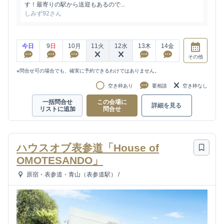
す！最寄りの駅から送迎もあるので...
しみず92さん
今日
9
日
10
月
11
火
12
水
13
木
14
金
その他
※問合せ可の場合でも、確実に予約できるわけではありません。
空き枠あり
要相談
空き枠なし
一括問合せ
この会場に
詳細を見る
リストに追加
問合せ
ハウスオブ表参道「House of
OMOTESANDO」
原宿・表参道・青山（表参道駅）
/