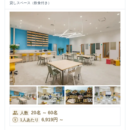
貸しスペース（飲食付き）
20
名
～
60
名
人数
6,919
円
～
1人あたり