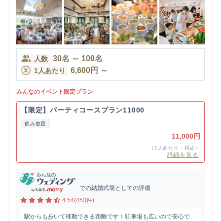
30
名
～
100
名
人数
6,600
円
～
1人あたり
みんなのイベント限定プラン
【限定】パーティコースプラン11000
飲み放題
11,000円
（1人あたり・税込）
詳細を見る
での結婚式場としての評価
4.54(453件)
駅からも歩いて移動できる距離です！駐車場も広いので安心で