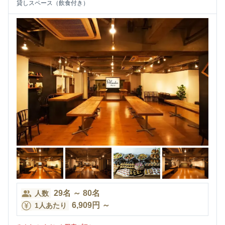
貸しスペース（飲食付き）
29
名
～
80
名
人数
6,909
円
～
1人あたり