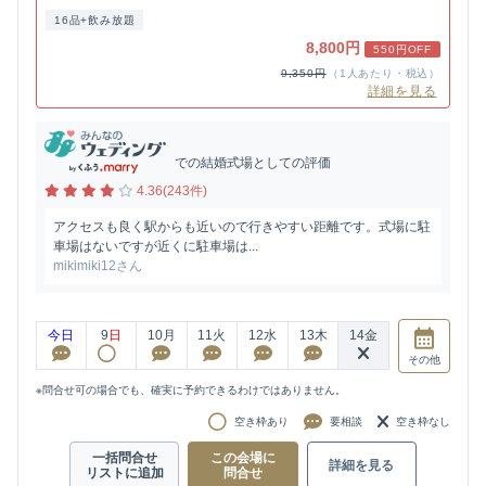
16品+飲み放題
8,800円
550円OFF
9,350円
（1人あたり・税込）
詳細を見る
での結婚式場としての評価
4.36(243件)
アクセスも良く駅からも近いので行きやすい距離です。式場に駐
車場はないですが近くに駐車場は...
mikimiki12さん
今日
9
日
10
月
11
火
12
水
13
木
14
金
その他
※問合せ可の場合でも、確実に予約できるわけではありません。
空き枠あり
要相談
空き枠なし
一括問合せ
この会場に
詳細を見る
リストに追加
問合せ