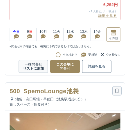
6,292円
（1人あたり・税込）
詳細を見る
今日
9
日
10
月
11
火
12
水
13
木
14
金
その他
※問合せ可の場合でも、確実に予約できるわけではありません。
空き枠あり
要相談
空き枠なし
一括問合せ
この会場に
詳細を見る
リストに追加
問合せ
500_SpemoLounge池袋
池袋・高田馬場・早稲田（池袋駅 徒歩6分）
/
貸しスペース（飲食付き）