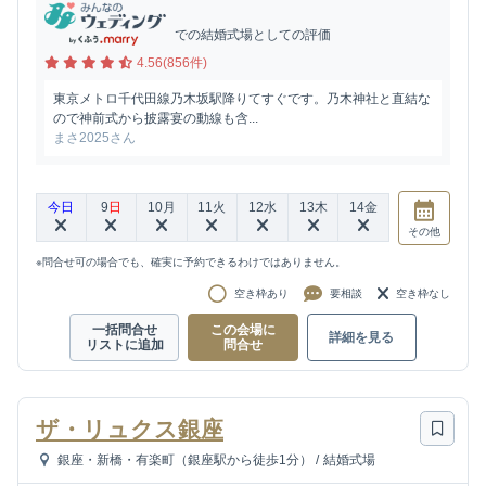
での結婚式場としての評価
4.56(856件)
東京メトロ千代田線乃木坂駅降りてすぐです。乃木神社と直結な
ので神前式から披露宴の動線も含...
まさ2025さん
今日
9
日
10
月
11
火
12
水
13
木
14
金
その他
※問合せ可の場合でも、確実に予約できるわけではありません。
空き枠あり
要相談
空き枠なし
一括問合せ
この会場に
詳細を見る
リストに追加
問合せ
ザ・リュクス銀座
銀座・新橋・有楽町（銀座駅から徒歩1分）
/
結婚式場