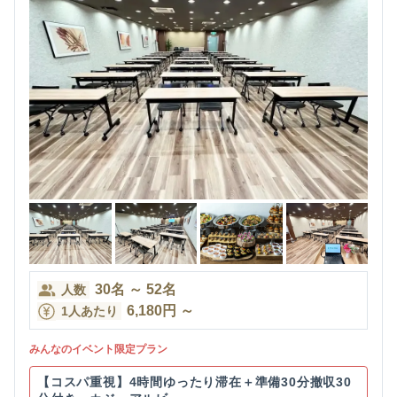
30
名
～
52
名
人数
6,180
円
～
1人あたり
みんなのイベント限定プラン
【コスパ重視】4時間ゆったり滞在＋準備30分撤収30