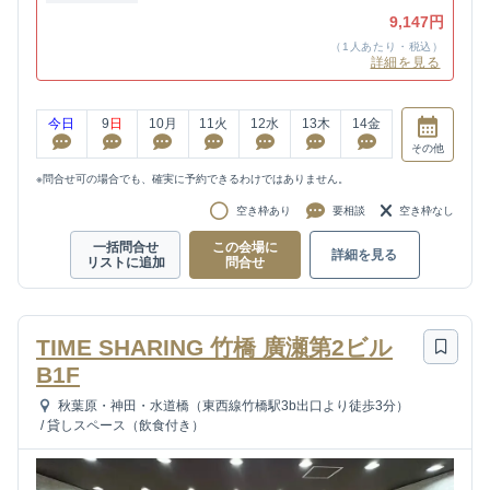
9,147円
（1人あたり・税込）
詳細を見る
今日
9
日
10
月
11
火
12
水
13
木
14
金
その他
※問合せ可の場合でも、確実に予約できるわけではありません。
空き枠あり
要相談
空き枠なし
一括問合せ
この会場に
詳細を見る
リストに追加
問合せ
TIME SHARING 竹橋 廣瀬第2ビル
B1F
秋葉原・神田・水道橋（東西線竹橋駅3b出口より徒歩3分）
/
貸しスペース（飲食付き）