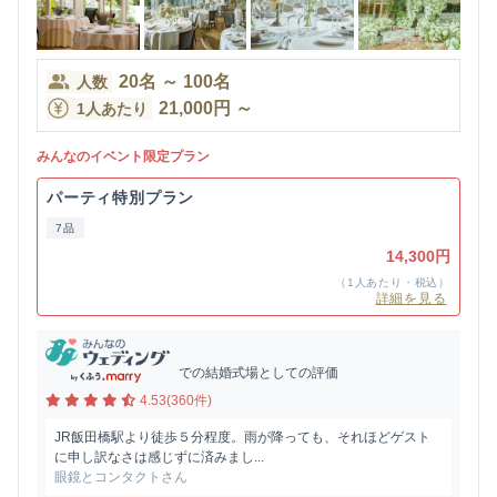
20
名
～
100
名
人数
21,000
円
～
1人あたり
みんなのイベント限定プラン
パーティ特別プラン
7品
14,300円
（1人あたり・税込）
詳細を見る
での結婚式場としての評価
4.53(360件)
JR飯田橋駅より徒歩５分程度。雨が降っても、それほどゲスト
に申し訳なさは感じずに済みまし...
眼鏡とコンタクトさん