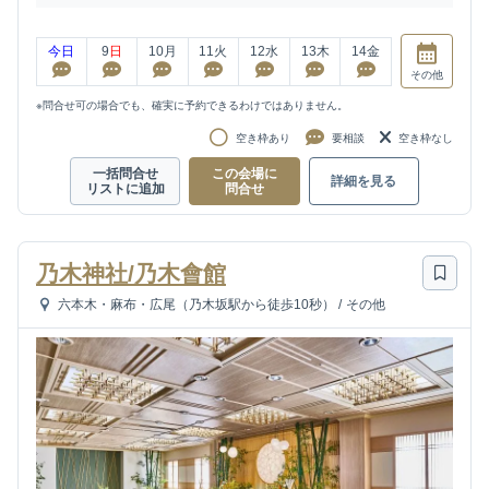
今日
9
日
10
月
11
火
12
水
13
木
14
金
その他
※問合せ可の場合でも、確実に予約できるわけではありません。
空き枠あり
要相談
空き枠なし
一括問合せ
この会場に
詳細を見る
リストに追加
問合せ
乃木神社/乃木會館
六本木・麻布・広尾（乃木坂駅から徒歩10秒）
/
その他