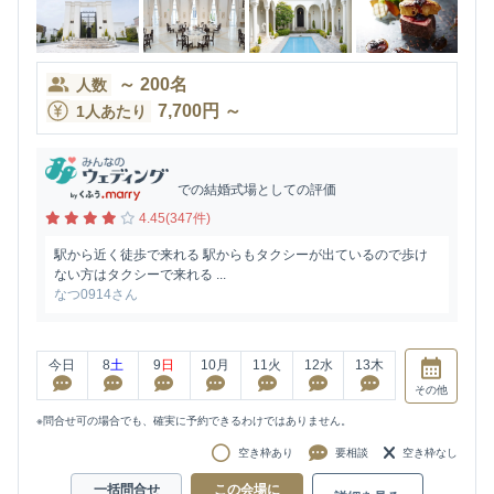
～
200
名
人数
7,700
円
～
1人あたり
での結婚式場としての評価
4.45(347件)
駅から近く徒歩で来れる 駅からもタクシーが出ているので歩け
ない方はタクシーで来れる ...
なつ0914さん
今日
8
土
9
日
10
月
11
火
12
水
13
木
その他
※問合せ可の場合でも、確実に予約できるわけではありません。
空き枠あり
要相談
空き枠なし
一括問合せ
この会場に