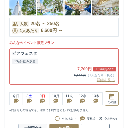
20
名
～
250
名
人数
6,600
円
～
1人あたり
みんなのイベント限定プラン
ビアフェスタ
15品+飲み放題
7,700円
1,100円OFF
8,800円
（1人あたり・税込）
詳細を見る
今日
8
土
9
日
10
月
11
火
12
水
13
木
その他
※問合せ可の場合でも、確実に予約できるわけではありません。
空き枠あり
要相談
空き枠なし