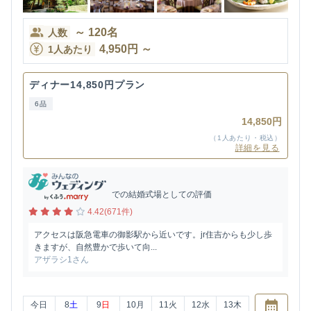
～
120
名
人数
4,950
円
～
1人あたり
ディナー14,850円プラン
6品
14,850円
（1人あたり・税込）
詳細を見る
での結婚式場としての評価
4.42(671件)
アクセスは阪急電車の御影駅から近いです。jr住吉からも少し歩
きますが、自然豊かで歩いて向...
アザラシ1さん
今日
8
土
9
日
10
月
11
火
12
水
13
木