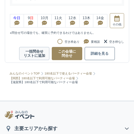
今日
9
日
10
月
11
火
12
水
13
木
14
金
その他
※問合せ可の場合でも、確実に予約できるわけではありません。
空き枠あり
要相談
空き枠なし
一括問合せ
この会場に
詳細を見る
リストに追加
問合せ
みんなのイベントTOP
180名以下で使えるパーティー会場
【関西】180名以下で利用可能なパーティー会場
【滋賀県】180名以下で利用可能なパーティー会場
主要エリアから探す