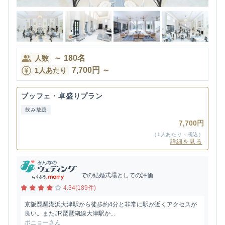
～
180
名
人数
7,700
円
～
1人あたり
ブッフェ・卓盛りプラン
飲み放題
7,700円
（1人あたり・税込）
詳細を見る
での結婚式場としての評価
4.34(189件)
京阪琵琶湖浜大津駅から徒歩約4分と非常に駅が近くアクセスが
良い。またJR琵琶湖線大津駅か...
ポニョーさん