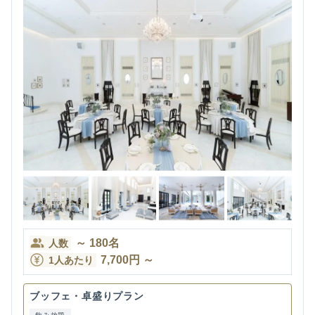
～
180
名
人数
7,700
円
～
1人あたり
ブッフェ・卓盛りプラン