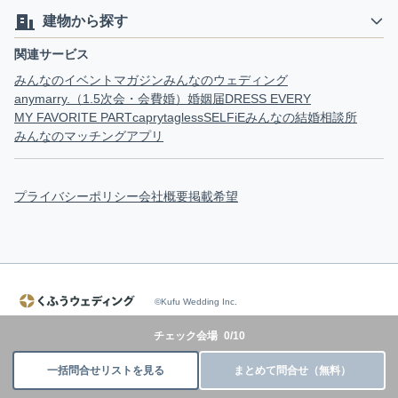
建物から探す
関連サービス
みんなのイベントマガジン
みんなのウェディング
anymarry.（1.5次会・会費婚）
婚姻届
DRESS EVERY
MY FAVORITE PART
capry
tagless
SELFiE
みんなの結婚相談所
みんなのマッチングアプリ
プライバシーポリシー
会社概要
掲載希望
©Kufu Wedding Inc.
チェック会場
0
/
10
一括問合せリストを見る
まとめて問合せ（無料）