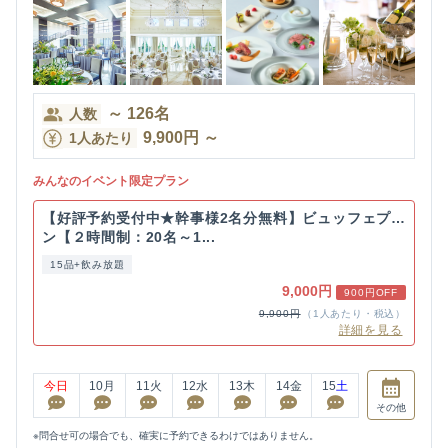
～
126
名
人数
9,900
円
～
1人あたり
みんなのイベント限定プラン
【好評予約受付中★幹事様2名分無料】ビュッフェプラ
ン【２時間制：20名～1...
15品+飲み放題
9,000円
900円OFF
9,900円
（1人あたり・税込）
詳細を見る
今日
10
月
11
火
12
水
13
木
14
金
15
土
その他
※問合せ可の場合でも、確実に予約できるわけではありません。