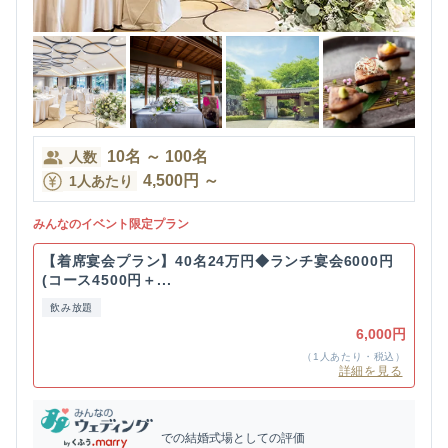
10
名
～
100
名
人数
4,500
円
～
1人あたり
みんなのイベント限定プラン
【着席宴会プラン】40名24万円◆ランチ宴会6000円
(コース4500円＋...
飲み放題
6,000円
（1人あたり・税込）
詳細を見る
での結婚式場としての評価