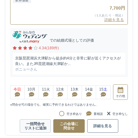
飲み放題
7,700円
（1人あたり・税込）
詳細を見る
での結婚式場としての評価
4.34(189件)
京阪琵琶湖浜大津駅から徒歩約4分と非常に駅が近くアクセスが
良い。またJR琵琶湖線大津駅か...
ポニョーさん
今日
10
月
11
火
12
水
13
木
14
金
15
土
その他
※問合せ可の場合でも、確実に予約できるわけではありません。
空き枠あり
要相談
空き枠なし
一括問合せ
この会場に
詳細を見る
リストに追加
問合せ