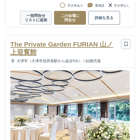
空き枠あり
要相談
空き枠なし
一括問合せ
この会場に
詳細を見る
リストに追加
問合せ
The Private Garden FURIAN 山ノ
上迎賓館
大津市（大津市役所前駅から徒歩5分）
/
結婚式場