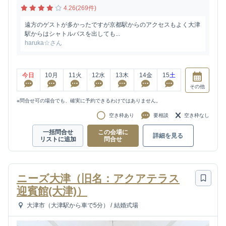
4.26(269件)
遠方のゲストが多かったですが京都駅からのアクセスもよく大津
駅からはシャトルバスを出しても...
haruka☆さん
今日
10
月
11
火
12
水
13
木
14
金
15
土
その他
※問合せ可の場合でも、確実に予約できるわけではありません。
空き枠あり
要相談
空き枠なし
一括問合せ
この会場に
詳細を見る
リストに追加
問合せ
ニーズ大津（旧名：アクアテラス
迎賓館(大津)）
大津市（大津駅から車で5分）
/
結婚式場