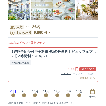
～
126
名
人数
9,900
円
～
1人あたり
みんなのイベント限定プラン
【好評予約受付中★幹事様2名分無料】ビュッフェプラ
ン【２時間制：20名～1...
15品+飲み放題
9,000円
900円OFF
9,900円
（1人あたり・税込）
詳細を見る
今日
9
日
10
月
11
火
12
水
13
木
14
金
その他
※問合せ可の場合でも、確実に予約できるわけではありません。