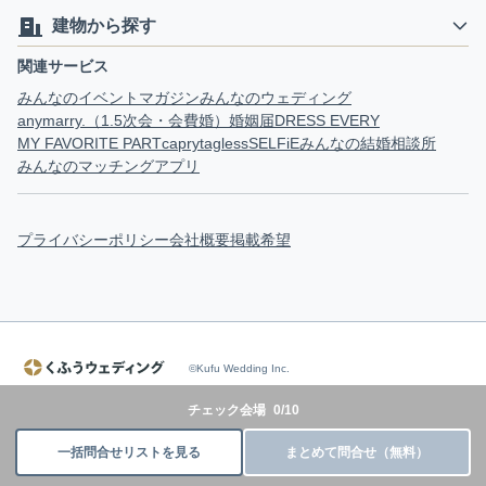
建物から探す
関連サービス
みんなのイベントマガジン
みんなのウェディング
anymarry.（1.5次会・会費婚）
婚姻届
DRESS EVERY
MY FAVORITE PART
capry
tagless
SELFiE
みんなの結婚相談所
みんなのマッチングアプリ
プライバシーポリシー
会社概要
掲載希望
©Kufu Wedding Inc.
チェック会場
0
/
10
一括問合せリストを見る
まとめて問合せ（無料）