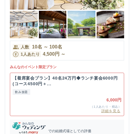
10
名
～
100
名
人数
4,500
円
～
1人あたり
みんなのイベント限定プラン
【着席宴会プラン】40名24万円◆ランチ宴会6000円
(コース4500円＋...
飲み放題
6,000円
（1人あたり・税込）
詳細を見る
での結婚式場としての評価