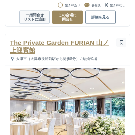
空き枠あり
要相談
空き枠なし
一括問合せ
この会場に
詳細を見る
リストに追加
問合せ
The Private Garden FURIAN 山ノ
上迎賓館
大津市（大津市役所前駅から徒歩5分）
/
結婚式場