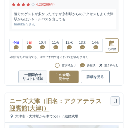
4.26(269件)
遠方のゲストが多かったですが京都駅からのアクセスもよく大津
駅からはシャトルバスを出しても...
haruka☆さん
今日
9
日
10
月
11
火
12
水
13
木
14
金
その他
※問合せ可の場合でも、確実に予約できるわけではありません。
空き枠あり
要相談
空き枠なし
一括問合せ
この会場に
詳細を見る
リストに追加
問合せ
ニーズ大津（旧名：アクアテラス
迎賓館(大津)）
大津市（大津駅から車で5分）
/
結婚式場