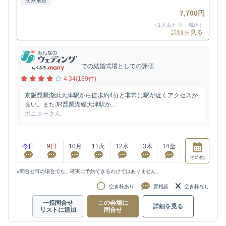
飲み放題
7,700円
（1人あたり・税込）
詳細を見る
での結婚式場としての評価
4.34(189件)
京阪琵琶湖浜大津駅から徒歩約4分と非常に駅が近くアクセスが
良い。またJR琵琶湖線大津駅か...
ポニョーさん
今日
9
日
10
月
11
火
12
水
13
木
14
金
その他
※問合せ可の場合でも、確実に予約できるわけではありません。
空き枠あり
要相談
空き枠なし
一括問合せ
この会場に
詳細を見る
リストに追加
問合せ