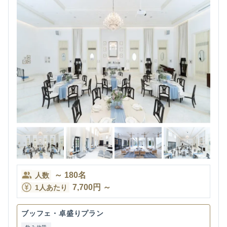
～
180
名
人数
7,700
円
～
1人あたり
ブッフェ・卓盛りプラン