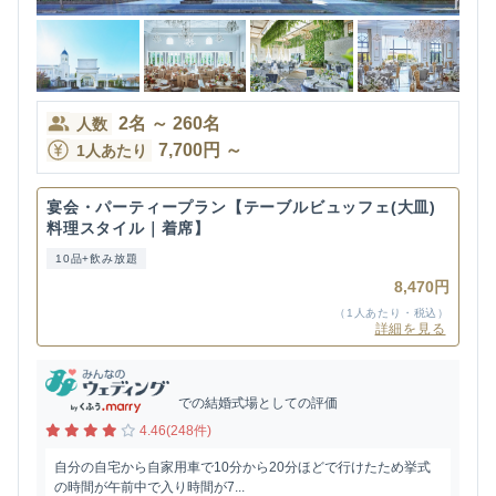
2
名
～
260
名
人数
7,700
円
～
1人あたり
宴会・パーティープラン【テーブルビュッフェ(大皿)
料理スタイル｜着席】
10品+飲み放題
8,470円
（1人あたり・税込）
詳細を見る
での結婚式場としての評価
4.46(248件)
自分の自宅から自家用車で10分から20分ほどで行けたため挙式
の時間が午前中で入り時間が7...