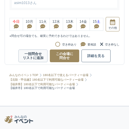
asim1013さん
今日
10
月
11
火
12
水
13
木
14
金
15
土
その他
※問合せ可の場合でも、確実に予約できるわけではありません。
空き枠あり
要相談
空き枠なし
一括問合せ
この会場に
詳細を見る
リストに追加
問合せ
みんなのイベントTOP
180名以下で使えるパーティー会場
【北陸・甲信越】180名以下で利用可能なパーティー会場
【福井県】180名以下で利用可能なパーティー会場
【福井市】180名以下で利用可能なパーティー会場