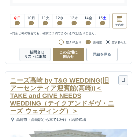
今日
10
月
11
火
12
水
13
木
14
金
15
土
その他
※問合せ可の場合でも、確実に予約できるわけではありません。
空き枠あり
要相談
空き枠なし
一括問合せ
この会場に
詳細を見る
リストに追加
問合せ
ニーズ高崎 by T&G WEDDING(旧
アーセンティア迎賓館(高崎))＜
TAKE and GIVE NEEDS
WEDDING（テイクアンドギヴ・ニ
ーズ ウェディング）＞
高崎市（高崎駅から車で10分）
/
結婚式場