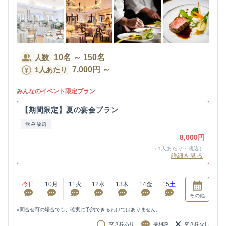
10
名
～
150
名
人数
7,000
円
～
1人あたり
みんなのイベント限定プラン
【期間限定】夏の宴会プラン
飲み放題
8,000円
（1人あたり・税込）
詳細を見る
今日
10
月
11
火
12
水
13
木
14
金
15
土
その他
※問合せ可の場合でも、確実に予約できるわけではありません。
空き枠あり
要相談
空き枠なし