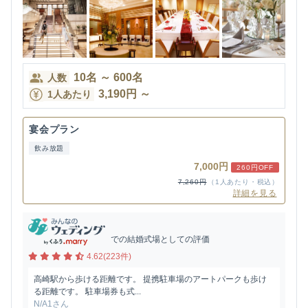
10
名
～
600
名
人数
3,190
円
～
1人あたり
宴会プラン
飲み放題
7,000円
260円OFF
7,260円
（1人あたり・税込）
詳細を見る
での結婚式場としての評価
4.62(223件)
高崎駅から歩ける距離です。 提携駐車場のアートパークも歩け
る距離です。 駐車場券も式...
N/A1さん