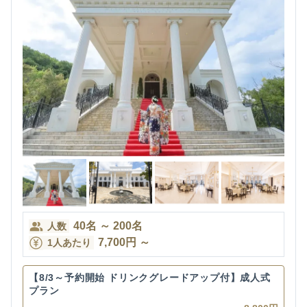
40
名
～
200
名
人数
7,700
円
～
1人あたり
【8/3～予約開始 ドリンクグレードアップ付】成人式
プラン