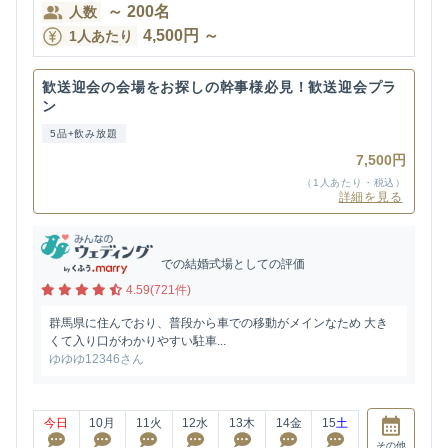
～
200
名
人数
4,500
円
～
1人あたり
歓送迎会の会場をお探しの幹事様必見！歓送迎会プラ
ン
5品+飲み放題
7,500円
（1人あたり・税込）
詳細を見る
での結婚式場としての評価
4.59(721件)
群馬県に住んでおり、普段から車での移動がメインなため 大き
くて入り口がわかりやすい駐車...
ゆゆゆ12346さん
今日
10
月
11
火
12
水
13
木
14
金
15
土
その他