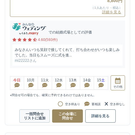
8,800円
（1人あたり・税込）
詳細を見る
での結婚式場としての評価
4.60(593件)
みなさんいつも笑顔で接してくれて、打ち合わせがいつも楽しみ
でした。当日もスムーズに式を進...
mi22222さん
今日
10
月
11
火
12
水
13
木
14
金
15
土
その他
※問合せ可の場合でも、確実に予約できるわけではありません。
空き枠あり
要相談
空き枠なし
一括問合せ
この会場に
詳細を見る
リストに追加
問合せ