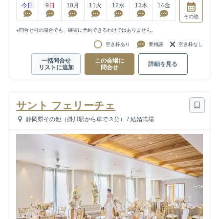
今日
9
日
10
月
11
火
12
水
13
木
14
金
その他
※問合せ可の場合でも、確実に予約できるわけではありません。
空き枠あり
要相談
空き枠なし
一括問合せ
この会場に
詳細を見る
リストに追加
問合せ
サント フェリーチェ
静岡県その他（掛川駅から車で３分）
/
結婚式場