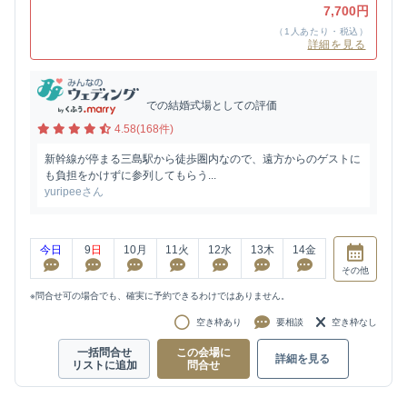
7,700円
（1人あたり・税込）
詳細を見る
での結婚式場としての評価
4.58(168件)
新幹線が停まる三島駅から徒歩圏内なので、遠方からのゲストに
も負担をかけずに参列してもらう...
yuripeeさん
今日
9
日
10
月
11
火
12
水
13
木
14
金
その他
※問合せ可の場合でも、確実に予約できるわけではありません。
空き枠あり
要相談
空き枠なし
一括問合せ
この会場に
詳細を見る
リストに追加
問合せ