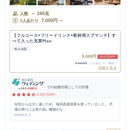
～
160
名
人数
7,000
円
～
1人あたり
【フルコース×フリードリンク×乾杯用スプマンテ】す
べて入った充実Plan
飲み放題
9,000円
900円OFF
9,900円
（1人あたり・税込）
詳細を見る
での結婚式場としての評価
4.55(750件)
自宅からは少し遠いため、毎回高速道路を使っていました。 式
場の周りには背の高い建物がな...
yukalyさん