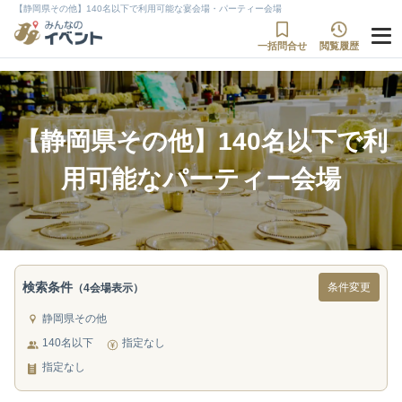
【静岡県その他】140名以下で利用可能な宴会場・パーティー会場
一括問合せ
閲覧履歴
【静岡県その他】140名以下で利
用可能なパーティー会場
検索条件
条件変更
（4会場表示）
静岡県その他
140名以下
指定なし
指定なし