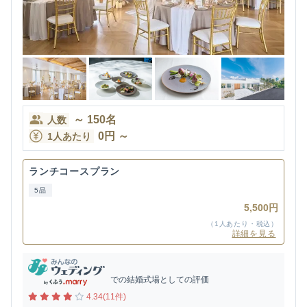
～
150
名
人数
0
円
～
1人あたり
ランチコースプラン
5品
5,500円
（1人あたり・税込）
詳細を見る
での結婚式場としての評価
4.34(11件)