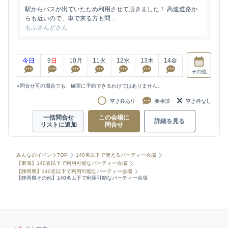
駅からバスが出ていたため利用させて頂きました！ 高速道路か
らも近いので、車で来る方も問...
もふさんどさん
今日
9
日
10
月
11
火
12
水
13
木
14
金
その他
※問合せ可の場合でも、確実に予約できるわけではありません。
空き枠あり
要相談
空き枠なし
一括問合せ
この会場に
詳細を見る
リストに追加
問合せ
みんなのイベントTOP
140名以下で使えるパーティー会場
【東海】140名以下で利用可能なパーティー会場
【静岡県】140名以下で利用可能なパーティー会場
【静岡県その他】140名以下で利用可能なパーティー会場