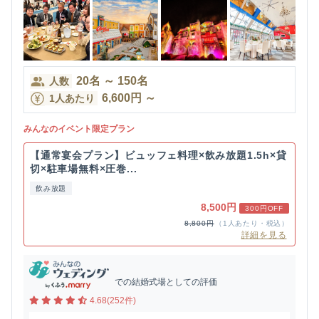
20
名
～
150
名
人数
6,600
円
～
1人あたり
みんなのイベント限定プラン
【通常宴会プラン】ビュッフェ料理×飲み放題1.5h×貸
切×駐車場無料×圧巻...
飲み放題
8,500円
300円OFF
8,800円
（1人あたり・税込）
詳細を見る
での結婚式場としての評価
4.68(252件)