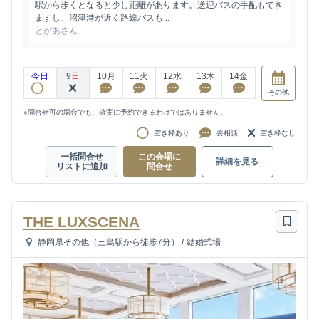
駅から歩くとなると少し距離があります。送迎バスの手配もでき
ますし、沼津港が近く路線バスも...
とがあさん
今日
9
日
10
月
11
火
12
水
13
木
14
金
その他
※問合せ可の場合でも、確実に予約できるわけではありません。
空き枠あり
要相談
空き枠なし
一括問合せ
この会場に
詳細を見る
リストに追加
問合せ
THE LUXSCENA
静岡県その他（三島駅から徒歩7分）
/
結婚式場