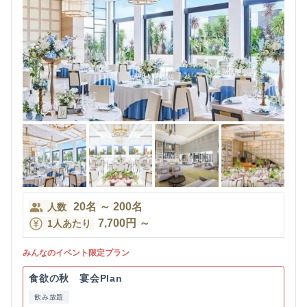
20
名
～
200
名
人数
7,700
円
～
1人あたり
みんなのイベント限定プラン
食欲の秋 宴会Plan
飲み放題