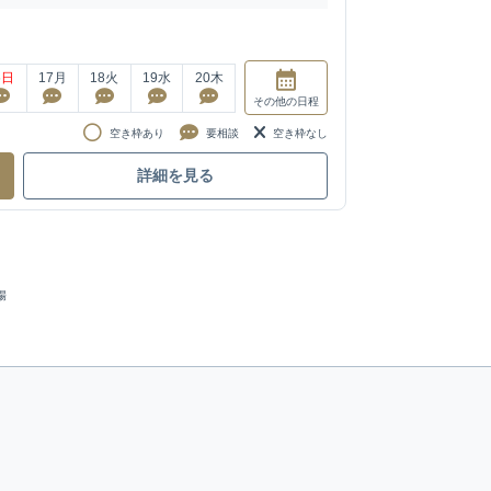
6
日
17
月
18
火
19
水
20
木
その他
の日程
空き枠あり
要相談
空き枠なし
詳細を見る
場