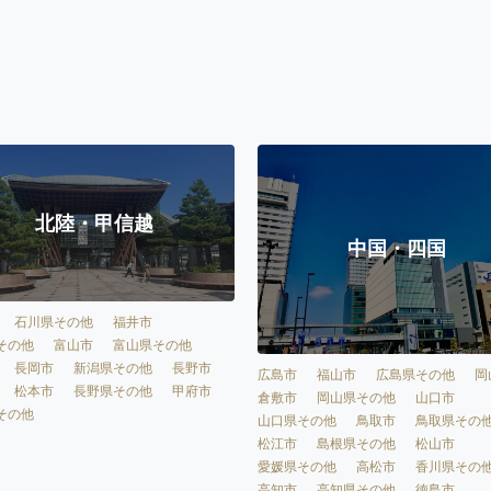
北陸・甲信越
中国・四国
石川県その他
福井市
その他
富山市
富山県その他
長岡市
新潟県その他
長野市
広島市
福山市
広島県その他
岡
松本市
長野県その他
甲府市
倉敷市
岡山県その他
山口市
その他
山口県その他
鳥取市
鳥取県その
松江市
島根県その他
松山市
愛媛県その他
高松市
香川県その
高知市
高知県その他
徳島市