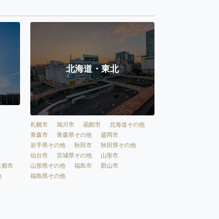
北海道・東北
札幌市
旭川市
函館市
北海道その他
青森市
青森県その他
盛岡市
岩手県その他
秋田市
秋田県その他
仙台市
宮城県その他
山形市
京都市
山形県その他
福島市
郡山市
他
福島県その他