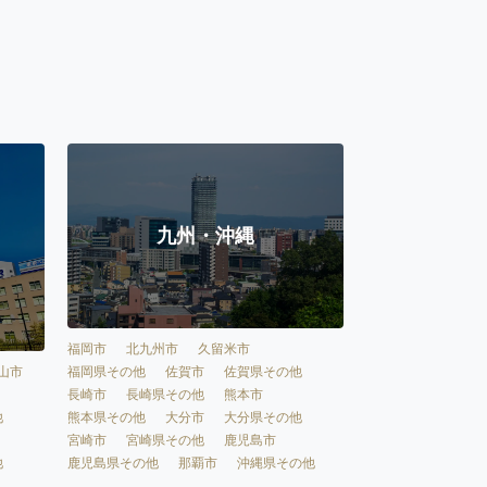
九州・沖縄
福岡市
北九州市
久留米市
福岡県その他
佐賀市
佐賀県その他
山市
長崎市
長崎県その他
熊本市
熊本県その他
大分市
大分県その他
他
宮崎市
宮崎県その他
鹿児島市
鹿児島県その他
那覇市
沖縄県その他
他