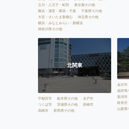
立川・八王子・町田
東京都その他
舞浜・浦安・幕張・千葉
千葉県その他
大宮・さいたま新都心
埼玉県その他
横浜・みなとみらい・新横浜
神奈川県その他
北関東
金沢市
福井県
新潟市
宇都宮市
栃木県その他
水戸市
軽井沢
つくば市
茨城県その他
前橋市
山梨県
高崎市
群馬県その他