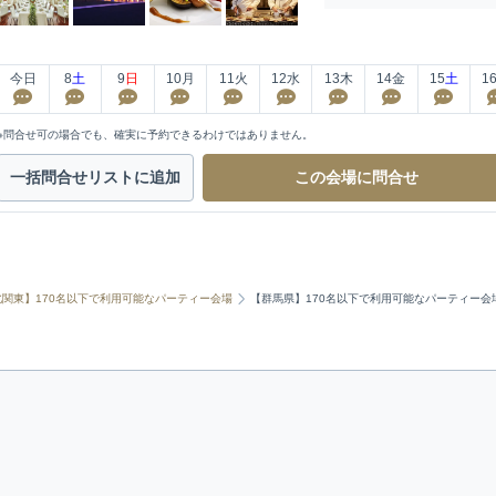
今日
8
土
9
日
10
月
11
火
12
水
13
木
14
金
15
土
1
※問合せ可の場合でも、確実に予約できるわけではありません。
一括問合せ
リストに追加
この会場に
問合せ
北関東】170名以下で利用可能なパーティー会場
【群馬県】170名以下で利用可能なパーティー会