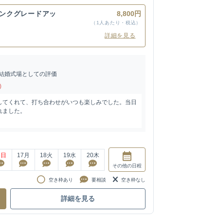
リンクグレードアッ
8,800円
（1人あたり・税込）
詳細を見る
結婚式場としての評価
)
してくれて、打ち合わせがいつも楽しみでした。当日
れました。
6
日
17
月
18
火
19
水
20
木
その他
の日程
空き枠あり
要相談
空き枠なし
詳細を見る