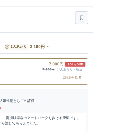
名
3,190
円
～
1人あたり
7,000円
260円OFF
7,260円
（1人あたり・税込）
詳細を見る
結婚式場としての評価
)
す。 提携駐車場のアートパークも歩ける距離です。
から渡してもらえました。