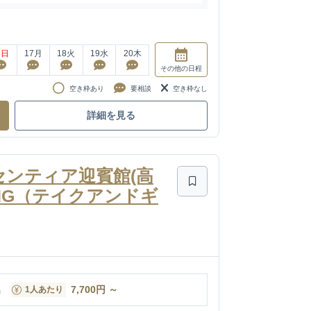
6
日
17
月
18
火
19
水
20
木
その他
の日程
空き枠あり
要相談
空き枠なし
詳細を見る
アーセンティア迎賓館(高
EDDING（テイクアンドギ
名
7,700
円
～
1人あたり