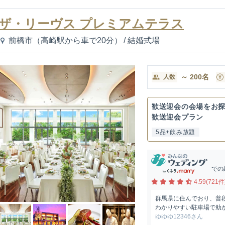
ザ・リーヴス プレミアムテラス
前橋市（高崎駅から車で20分）
/
結婚式場
～
200
名
人数
歓送迎会の会場をお
歓送迎会プラン
5品+飲み放題
での
4.59(721件
群馬県に住んでおり、普
わかりやすい駐車場で助
ゆゆゆ12346さん