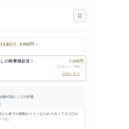
4,500
円
～
1人あたり
探しの幹事様必見！
7,500円
（1人あたり・税込）
詳細を見る
結婚式場としての評価
)
段から車での移動がメインなため 大きくて入り口が
かった。