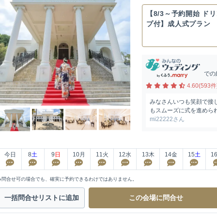
【8/3～予約開始 ド
プ付】成人式プラン
での
4.60(593件
みなさんいつも笑顔で接
もスムーズに式を進めら
mi22222さん
今日
8
土
9
日
10
月
11
火
12
水
13
木
14
金
15
土
1
※問合せ可の場合でも、確実に予約できるわけではありません。
一括問合せ
リストに追加
この会場に
問合せ