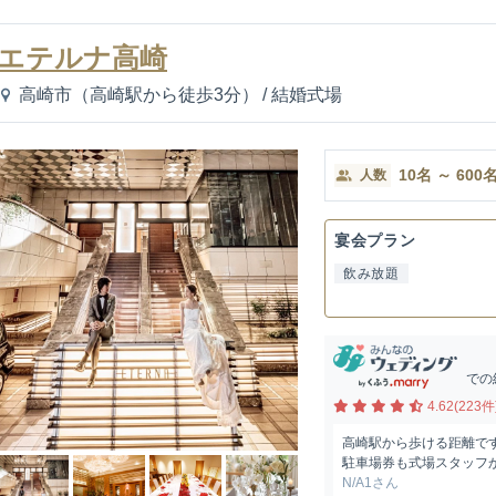
エテルナ高崎
高崎市（高崎駅から徒歩3分）
/
結婚式場
10
名
～
600
人数
宴会プラン
飲み放題
での
4.62(223件
高崎駅から歩ける距離で
駐車場券も式場スタッフ
N/A1さん