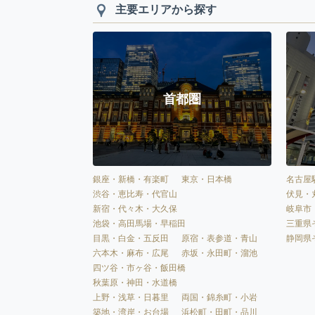
主要エリアから探す
首都圏
銀座・新橋・有楽町
東京・日本橋
名古屋
渋谷・恵比寿・代官山
伏見・
新宿・代々木・大久保
岐阜市
池袋・高田馬場・早稲田
三重県
目黒・白金・五反田
原宿・表参道・青山
静岡県
六本木・麻布・広尾
赤坂・永田町・溜池
四ツ谷・市ヶ谷・飯田橋
秋葉原・神田・水道橋
上野・浅草・日暮里
両国・錦糸町・小岩
築地・湾岸・お台場
浜松町・田町・品川