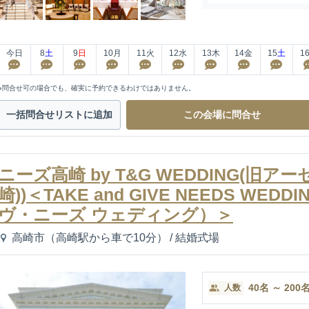
今日
8
土
9
日
10
月
11
火
12
水
13
木
14
金
15
土
1
※問合せ可の場合でも、確実に予約できるわけではありません。
一括問合せ
リストに追加
この会場に
問合せ
ニーズ高崎 by T&G WEDDING(旧
崎))＜TAKE and GIVE NEEDS W
ヴ・ニーズ ウェディング）＞
高崎市（高崎駅から車で10分）
/
結婚式場
40
名
～
200
人数