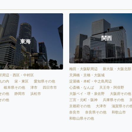
関西
東海
梅田・大阪駅周辺
新大阪・大阪北部
天満橋・京橋・大阪城
駅周辺・西区・中村区
淀屋橋・本町・中之島周辺
丸の内
栄・東区
愛知県その他
心斎橋・なんば
天王寺・阿倍野
岐阜県その他
津市
四日市市
大阪ベイ・堺・泉佐野
大阪府その他
その他
静岡市
浜松市
三宮・元町・阪神
兵庫県その他
その他
京都府その他
大津市
滋賀県その
奈良市
奈良県その他
和歌山市
和歌山県その他