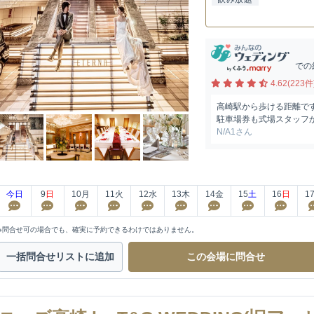
での
4.62(223件
高崎駅から歩ける距離で
駐車場券も式場スタッフ
N/A1さん
今日
9
日
10
月
11
火
12
水
13
木
14
金
15
土
16
日
1
※問合せ可の場合でも、確実に予約できるわけではありません。
一括問合せ
リストに追加
この会場に
問合せ