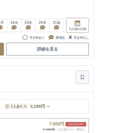
7
月
18
火
19
水
20
木
21
金
その他
の日程
空き枠あり
要相談
空き枠なし
詳細を見る
名
3,190
円
～
1人あたり
7,000円
260円OFF
7,260円
（1人あたり・税込）