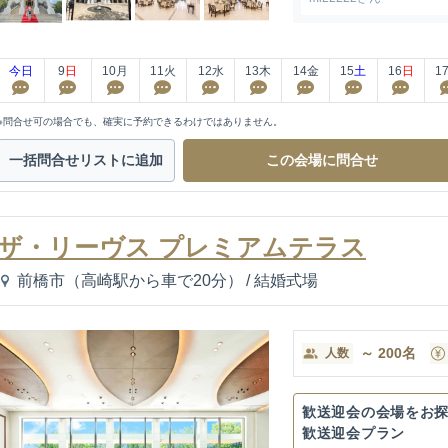
今日
9
日
10
月
11
火
12
水
13
木
14
金
15
土
16
日
1
※問合せ可の場合でも、確実に予約できるわけではありません。
一括問合せ
リストに追加
この会場に
問合せ
ザ・リーヴス プレミアムテラス
前橋市（高崎駅から車で20分）
/
結婚式場
～
200
名
人数
歓送迎会の会場をお
歓送迎会プラン