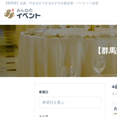
【群馬県】会議・打合せができるおすすめ宴会場・パーティー会場
【群馬
4
希望日
エ
エリア