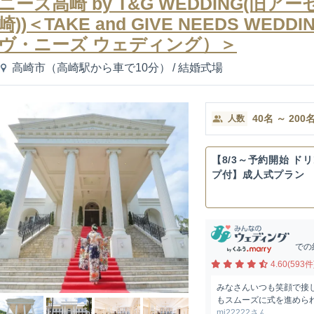
ニーズ高崎 by T&G WEDDING(旧
崎))＜TAKE and GIVE NEEDS W
ヴ・ニーズ ウェディング）＞
高崎市（高崎駅から車で10分）
/
結婚式場
40
名
～
200
人数
【8/3～予約開始 ド
プ付】成人式プラン
での
4.60(593件
みなさんいつも笑顔で接
もスムーズに式を進めら
mi22222さん