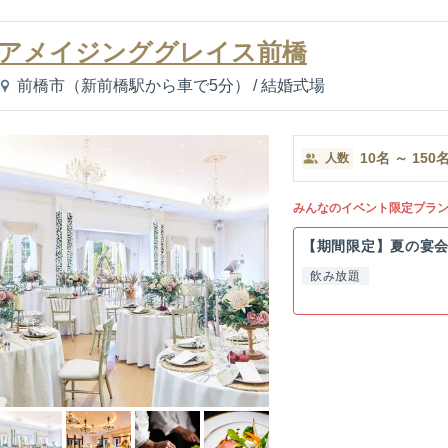
アメイジンググレイス前橋
前橋市（新前橋駅から車で5分）
/
結婚式場
10
名
～
150
人数
みんなのイベント限定プラ
【期間限定】夏の宴
飲み放題