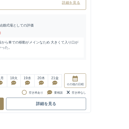
詳細を見る
結婚式場としての評価
)
段から車での移動がメインなため 大きくて入り口が
かった。
7
月
18
火
19
水
20
木
21
金
その他
の日程
空き枠あり
要相談
空き枠なし
詳細を見る