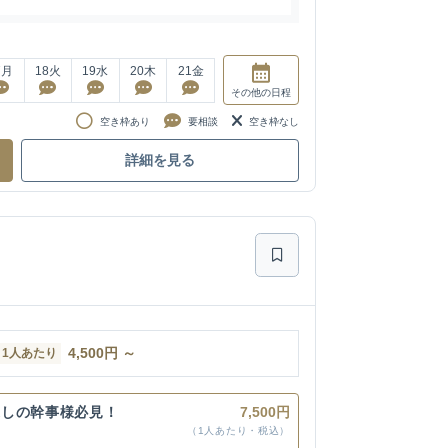
7
月
18
火
19
水
20
木
21
金
その他
の日程
空き枠あり
要相談
空き枠なし
詳細を見る
4,500
円
～
1人あたり
探しの幹事様必見！
7,500円
（1人あたり・税込）