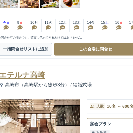
今日
9
日
10
月
11
火
12
水
13
木
14
金
15
土
16
日
1
※問合せ可の場合でも、確実に予約できるわけではありません。
一括問合せ
リストに追加
この会場に
問合せ
エテルナ高崎
高崎市（高崎駅から徒歩3分）
/
結婚式場
10
名
～
600
人数
宴会プラン
飲み放題