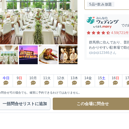
5品+飲み放題
での
4.59(721件
群馬県に住んでおり、普
わかりやすい駐車場で助
ゆゆゆ12346さん
今日
9
日
10
月
11
火
12
水
13
木
14
金
15
土
16
日
1
※問合せ可の場合でも、確実に予約できるわけではありません。
一括問合せ
リストに追加
この会場に
問合せ