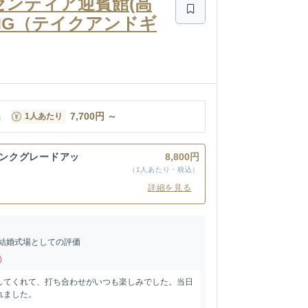
アーセンティア迎賓館(高
EDDING（テイクアンドギ
名
7,700
円
～
1人あたり
リンクグレードアッ
8,800円
（1人あたり・税込）
詳細を見る
結婚式場としての評価
)
してくれて、打ち合わせがいつも楽しみでした。当日
れました。