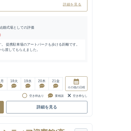
詳細を見る
結婚式場としての評価
)
す。 提携駐車場のアートパークも歩ける距離です。
から渡してもらえました。
7
月
18
火
19
水
20
木
21
金
その他
の日程
空き枠あり
要相談
空き枠なし
詳細を見る