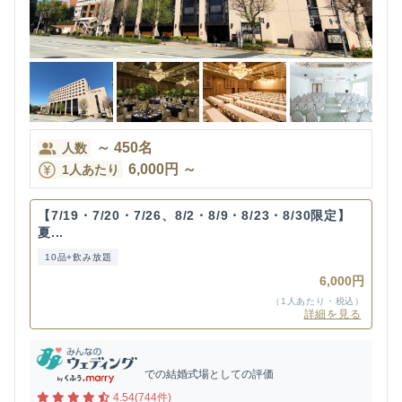
～
450
名
人数
6,000
円
～
1人あたり
【7/19・7/20・7/26、8/2・8/9・8/23・8/30限定】
夏...
10品+飲み放題
6,000円
（1人あたり・税込）
詳細を見る
での結婚式場としての評価
4.54(744件)