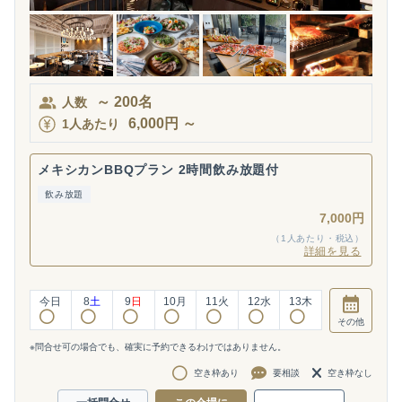
～
200
名
人数
6,000
円
～
1人あたり
メキシカンBBQプラン 2時間飲み放題付
飲み放題
7,000円
（1人あたり・税込）
詳細を見る
今日
8
土
9
日
10
月
11
火
12
水
13
木
その他
※問合せ可の場合でも、確実に予約できるわけではありません。
空き枠あり
要相談
空き枠なし