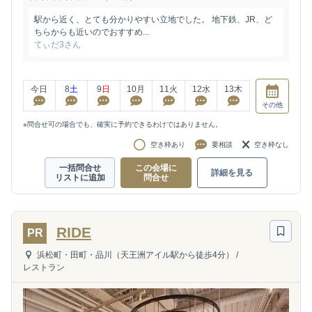
駅から近く、とても分かりやすい立地でした。 地下鉄、JR、ど
ちらからも近いのでおすすめ...
てぃだ3さん
今日
8
土
9
日
10
月
11
火
12
水
13
木
その他
※問合せ可の場合でも、確実に予約できるわけではありません。
空き枠あり
要相談
空き枠なし
一括問合せ
この会場に
詳細を見る
リストに追加
問合せ
RIDE
PR
浜松町・田町・品川（天王洲アイル駅から徒歩4分）
/
レストラン