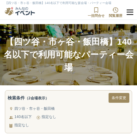
【四ツ谷・市ヶ谷・飯田橋】140名以下で利用可能な宴会場・パーティー会場
一括問合せ
閲覧履歴
【四ツ谷・市ヶ谷・飯田橋】140
名以下で利用可能なパーティー会
場
検索条件
条件変更
（2会場表示）
四ツ谷・市ヶ谷・飯田橋
140名以下
指定なし
指定なし