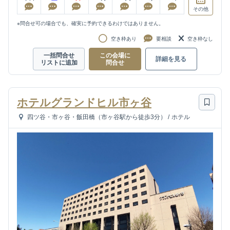
その他
※問合せ可の場合でも、確実に予約できるわけではありません。
空き枠あり
要相談
空き枠なし
一括問合せ
この会場に
詳細を見る
リストに追加
問合せ
ホテルグランドヒル市ヶ谷
四ツ谷・市ヶ谷・飯田橋（市ヶ谷駅から徒歩3分）
/
ホテル