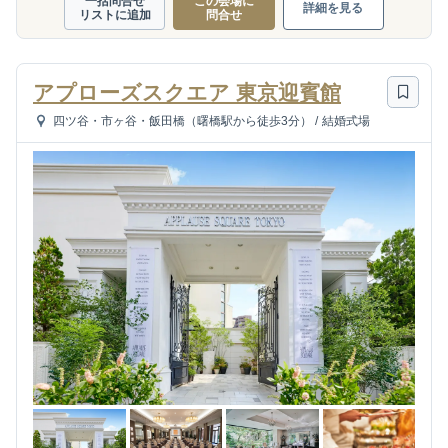
一括問合せ
この会場に
詳細を見る
リストに追加
問合せ
アプローズスクエア 東京迎賓館
四ツ谷・市ヶ谷・飯田橋（曙橋駅から徒歩3分）
/
結婚式場