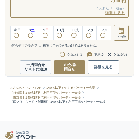
7,000円
（1人あたり・税込）
詳細を見る
今日
8
土
9
日
10
月
11
火
12
水
13
木
その他
※問合せ可の場合でも、確実に予約できるわけではありません。
空き枠あり
要相談
空き枠なし
一括問合せ
この会場に
詳細を見る
リストに追加
問合せ
みんなのイベントTOP
140名以下で使えるパーティー会場
【首都圏】140名以下で利用可能なパーティー会場
【東京都】140名以下で利用可能なパーティー会場
【四ツ谷・市ヶ谷・飯田橋】140名以下で利用可能なパーティー会場