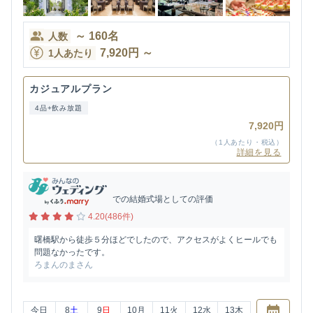
～
160
名
人数
7,920
円
～
1人あたり
カジュアルプラン
4品+飲み放題
7,920円
（1人あたり・税込）
詳細を見る
での結婚式場としての評価
4.20(486件)
曙橋駅から徒歩５分ほどでしたので、アクセスがよくヒールでも
問題なかったです。
ろまんのまさん
今日
8
土
9
日
10
月
11
火
12
水
13
木