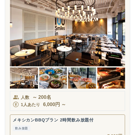
～
200
名
人数
6,000
円
～
1人あたり
メキシカンBBQプラン 2時間飲み放題付
飲み放題