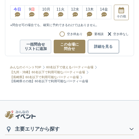
今日
9
日
10
月
11
火
12
水
13
木
14
金
その他
※問合せ可の場合でも、確実に予約できるわけではありません。
空き枠あり
要相談
空き枠なし
一括問合せ
この会場に
詳細を見る
リストに追加
問合せ
みんなのイベントTOP
60名以下で使えるパーティー会場
【九州・沖縄】60名以下で利用可能なパーティー会場
【長崎県】60名以下で利用可能なパーティー会場
【長崎県その他】60名以下で利用可能なパーティー会場
主要エリアから探す