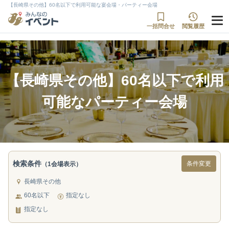
【長崎県その他】60名以下で利用可能な宴会場・パーティー会場
一括問合せ
閲覧履歴
【長崎県その他】60名以下で利用
可能なパーティー会場
検索条件
条件変更
（1会場表示）
長崎県その他
60名以下
指定なし
指定なし