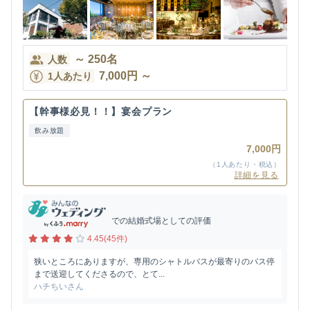
～
250
名
人数
7,000
円
～
1人あたり
【幹事様必見！！】宴会プラン
飲み放題
7,000円
（1人あたり・税込）
詳細を見る
での結婚式場としての評価
4.45(45件)
狭いところにありますが、専用のシャトルバスが最寄りのバス停
まで送迎してくださるので、とて...
ハチちいさん