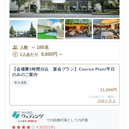
～
180
名
人数
8,800
円
～
1人あたり
【会場費3時間分込 宴会プラン】Course Plan/平日
のみのご案内
飲み放題
11,000円
（1人あたり・税込）
詳細を見る
での結婚式場としての評価
4.35(551件)