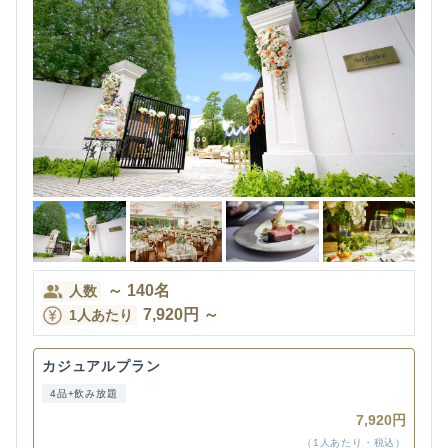
～
140
名
人数
7,920
円
～
1人あたり
カジュアルプラン
4品+飲み放題
7,920円
（1人あたり・税込）