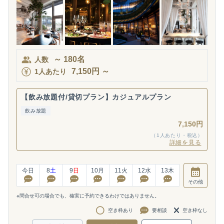
～
180
名
人数
7,150
円
～
1人あたり
【飲み放題付/貸切プラン】カジュアルプラン
飲み放題
7,150円
（1人あたり・税込）
詳細を見る
今日
8
土
9
日
10
月
11
火
12
水
13
木
その他
※問合せ可の場合でも、確実に予約できるわけではありません。
空き枠あり
要相談
空き枠なし