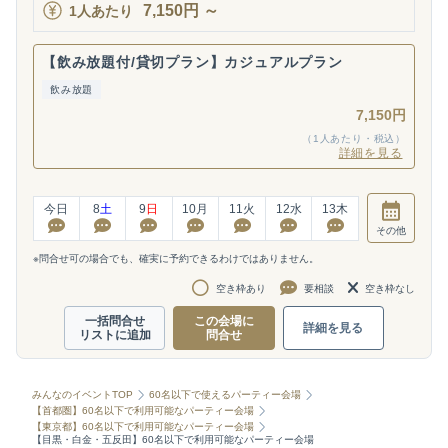
7,150
円
～
1人あたり
【飲み放題付/貸切プラン】カジュアルプラン
飲み放題
7,150円
（1人あたり・税込）
詳細を見る
今日
8
土
9
日
10
月
11
火
12
水
13
木
その他
※問合せ可の場合でも、確実に予約できるわけではありません。
空き枠あり
要相談
空き枠なし
一括問合せ
この会場に
詳細を見る
リストに追加
問合せ
みんなのイベントTOP
60名以下で使えるパーティー会場
【首都圏】60名以下で利用可能なパーティー会場
【東京都】60名以下で利用可能なパーティー会場
【目黒・白金・五反田】60名以下で利用可能なパーティー会場