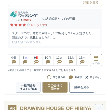
詳細を見る
での結婚式場としての評価
4.11(777件)
スタッフの方、総じて素晴らしい対応をしていただきました。
演出の方でも記載しましたが、...
ぴよぴよペンギンさん
今日
8
土
9
日
10
月
11
火
12
水
13
木
その他
※問合せ可の場合でも、確実に予約できるわけではありません。
空き枠あり
要相談
空き枠なし
一括問合せ
この会場に
詳細を見る
リストに追加
問合せ
DRAWING HOUSE OF HIBIYA
PR