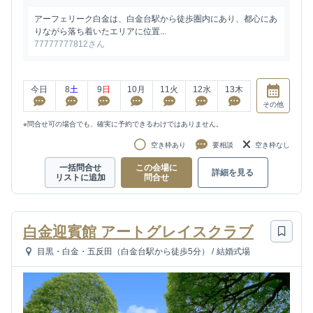
アーフェリーク白金は、白金台駅から徒歩圏内にあり、都心にあ
りながら落ち着いたエリアに位置...
77777777812さん
今日
8
土
9
日
10
月
11
火
12
水
13
木
その他
※問合せ可の場合でも、確実に予約できるわけではありません。
空き枠あり
要相談
空き枠なし
一括問合せ
この会場に
詳細を見る
リストに追加
問合せ
白金迎賓館 アートグレイスクラブ
目黒・白金・五反田（白金台駅から徒歩5分）
/
結婚式場