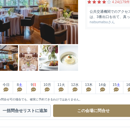
4.24(179件
公共交通機関でのアクセ
は、3番出口を出て、真っ
natsumatsuさん
今日
8
土
9
日
10
月
11
火
12
水
13
木
14
金
15
土
1
※問合せ可の場合でも、確実に予約できるわけではありません。
一括問合せ
リストに追加
この会場に
問合せ