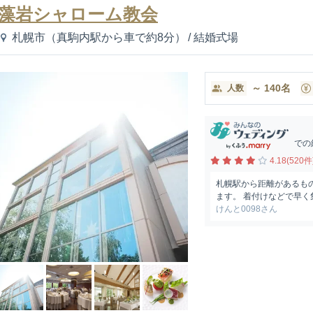
藻岩シャローム教会
札幌市（真駒内駅から車で約8分）
/
結婚式場
～
140
名
人数
での
4.18(520件
札幌駅から距離があるも
ます。 着付けなどで早く
けんと0098さん