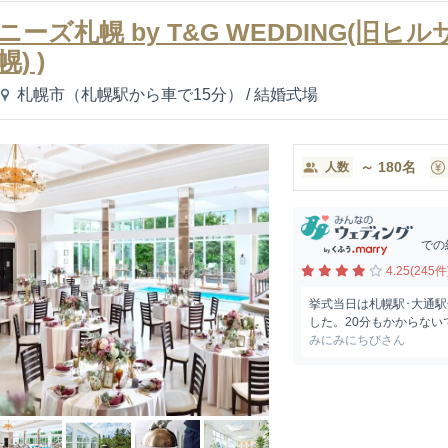
ニーズ札幌 by T&G WEDDING(旧
幌) )
札幌市（札幌駅から車で15分）
/
結婚式場
～
180
名
人数
での
4.25(245件
挙式当日は札幌駅･大通
した。20分もかからない
みにみにちびさん