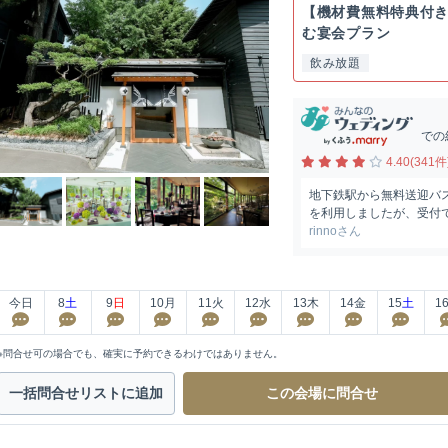
【機材費無料特典付
む宴会プラン
飲み放題
での
4.40(341件
地下鉄駅から無料送迎バ
を利用しましたが、受付で
rinnoさん
今日
8
土
9
日
10
月
11
火
12
水
13
木
14
金
15
土
1
※問合せ可の場合でも、確実に予約できるわけではありません。
一括問合せ
リストに追加
この会場に
問合せ