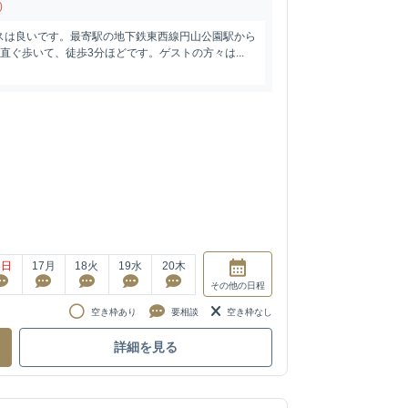
)
スは良いです。最寄駅の地下鉄東西線円山公園駅から
直ぐ歩いて、徒歩3分ほどです。ゲストの方々は...
6
日
17
月
18
火
19
水
20
木
その他
の日程
空き枠あり
要相談
空き枠なし
詳細を見る