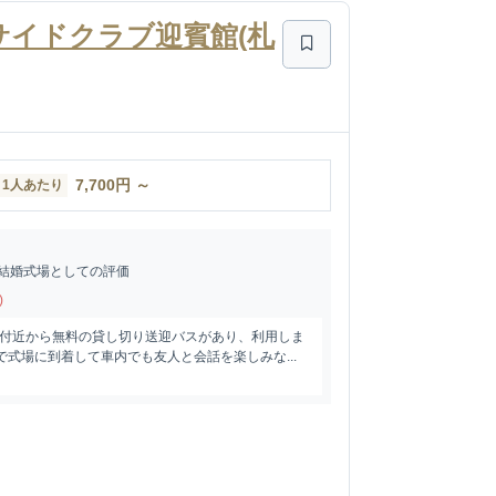
ヒルサイドクラブ迎賓館(札
7,700
円
～
1人あたり
結婚式場としての評価
)
駅付近から無料の貸し切り送迎バスがあり、利用しま
で式場に到着して車内でも友人と会話を楽しみな...