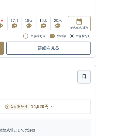
6
日
17
月
18
火
19
水
20
木
その他
の日程
空き枠あり
要相談
空き枠なし
詳細を見る
名
14,520
円
～
1人あたり
結婚式場としての評価