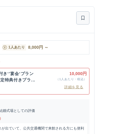
8,000
円
～
1人あたり
ン
付き‘’宴会‘プラン
10,000円
特典付きプラ...
（1人あたり・税込）
詳細を見る
結婚式場としての評価
)
スが出ていて、公共交通機関で来館される方にも便利