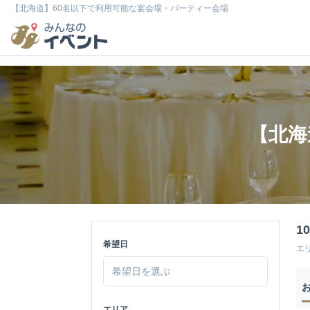
【北海道】60名以下で利用可能な宴会場・パーティー会場
【北海
1
希望日
エ
エリア