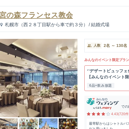
宮の森フランセス教会
札幌市（西２８丁目駅から車で約３分）
/
結婚式場
2
名
～
130
名
人数
みんなのイベント限定プラ
‘’デザートビュッフェ
【みんなのイベント限定
6品+飲み放題
での
4.43(720件
最寄駅からはシャトルバ
だと思いました。