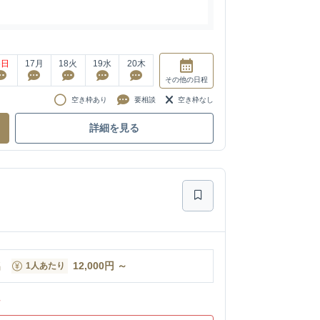
6
日
17
月
18
火
19
水
20
木
その他
の日程
空き枠あり
要相談
空き枠なし
詳細を見る
名
12,000
円
～
1人あたり
ン