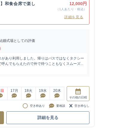
き】和食会席で楽し
12,000円
（1人あたり・税込）
詳細を見る
結婚式場としての評価
)
スがあり利用しました。帰りはバスではなくタクシー
呼んでもらえたので外で待つこともなくスムーズ...
6
日
17
月
18
火
19
水
20
木
その他
の日程
空き枠あり
要相談
空き枠なし
詳細を見る