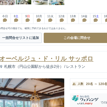
今日
8
土
9
日
10
月
11
火
12
水
13
木
14
金
15
土
1
※問合せ可の場合でも、確実に予約できるわけではありません。
一括問合せ
リストに追加
この会場に
問合せ
オーベルジュ・ド・リル サッポロ
札幌市（円山公園駅から徒歩2分）
/
レストラン
20
名
～
120
人数
での