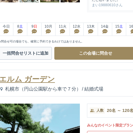
まい19880610さん
今日
8
土
9
日
10
月
11
火
12
水
13
木
14
金
15
土
1
※問合せ可の場合でも、確実に予約できるわけではありません。
一括問合せ
リストに追加
この会場に
問合せ
エルム ガーデン
札幌市（円山公園駅から車で７分）
/
結婚式場
20
名
～
120
人数
みんなのイベント限定プラ