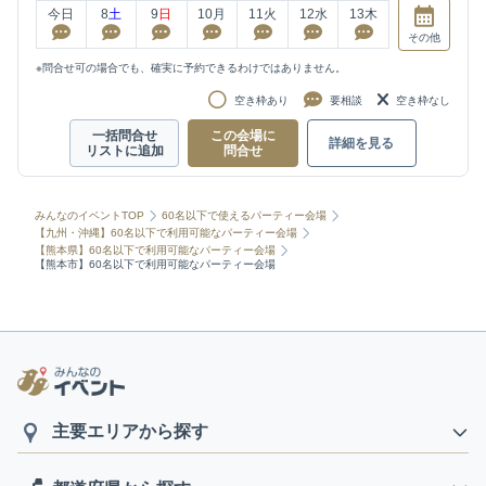
今日
8
土
9
日
10
月
11
火
12
水
13
木
その他
※問合せ可の場合でも、確実に予約できるわけではありません。
空き枠あり
要相談
空き枠なし
一括問合せ
この会場に
詳細を見る
リストに追加
問合せ
みんなのイベントTOP
60名以下で使えるパーティー会場
【九州・沖縄】60名以下で利用可能なパーティー会場
【熊本県】60名以下で利用可能なパーティー会場
【熊本市】60名以下で利用可能なパーティー会場
主要エリアから探す