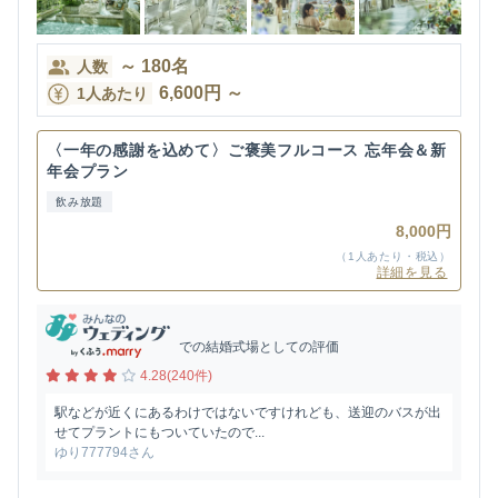
～
180
名
人数
6,600
円
～
1人あたり
〈一年の感謝を込めて〉ご褒美フルコース 忘年会＆新
年会プラン
飲み放題
8,000円
（1人あたり・税込）
詳細を見る
での結婚式場としての評価
4.28(240件)
駅などが近くにあるわけではないですけれども、送迎のバスが出
せてプラントにもついていたので...
ゆり777794さん