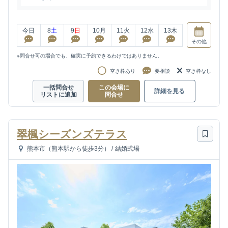
今日
8
土
9
日
10
月
11
火
12
水
13
木
その他
※問合せ可の場合でも、確実に予約できるわけではありません。
空き枠あり
要相談
空き枠なし
一括問合せ
この会場に
詳細を見る
リストに追加
問合せ
翠楓シーズンズテラス
熊本市（熊本駅から徒歩3分）
/
結婚式場