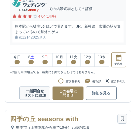
での結婚式場としての評価
4.04(14件)
熊本駅から徒歩5分ほどで着きます。 JR、新幹線、市電の駅が集
まっているので県外のゲス...
由衣12142025さん
今日
8
土
9
日
10
月
11
火
12
水
13
木
その他
※問合せ可の場合でも、確実に予約できるわけではありません。
空き枠あり
要相談
空き枠なし
一括問合せ
この会場に
詳細を見る
リストに追加
問合せ
四季の丘 seasons with
熊本市（上熊本駅から車で10分）
/
結婚式場