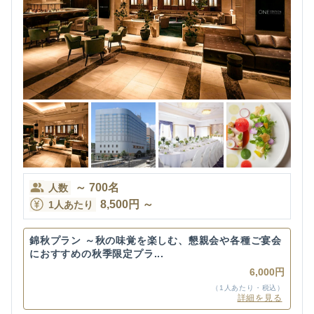
～
700
名
人数
8,500
円
～
1人あたり
錦秋プラン ～秋の味覚を楽しむ、懇親会や各種ご宴会
におすすめの秋季限定プラ...
6,000円
（1人あたり・税込）
詳細を見る