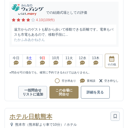
での結婚式場としての評価
4.10(109件)
遠方からのゲストも駅から歩いて移動できる距離です。電車もバ
スも市電もあるので、移動手段に...
たかふみあかねさん
今日
8
土
9
日
10
月
11
火
12
水
13
木
その他
※問合せ可の場合でも、確実に予約できるわけではありません。
空き枠あり
要相談
空き枠なし
一括問合せ
この会場に
詳細を見る
リストに追加
問合せ
ホテル日航熊本
熊本市（熊本駅より車で10分）
/
ホテル