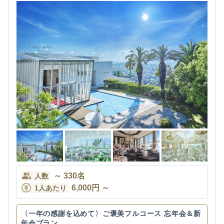
～
330
名
人数
6,000
円
～
1人あたり
〈一年の感謝を込めて〉ご褒美フルコース 忘年会＆新
年会プラン