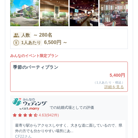
～
280
名
人数
6,500
円
～
1人あたり
みんなのイベント限定プラン
季節のパーティプラン
5,400円
（1人あたり・税込）
詳細を見る
での結婚式場としての評価
4.63(942件)
最寄り駅からアクセスしやすく、大きな道に面しているので、県
外の方でも分かりやすい場所にあ...
CF22さん