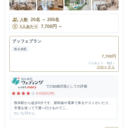
20
名
～
200
名
人数
7,700
円
～
1人あたり
ブッフェプラン
飲み放題
7,700円
（1人あたり・税込）
詳細を見る
での結婚式場としての評価
4.43(421件)
熊本駅から徒歩5分です。新幹線や電車で来るゲストがいたり、
市電を使って下通へ行けるので二...
れいな33さん