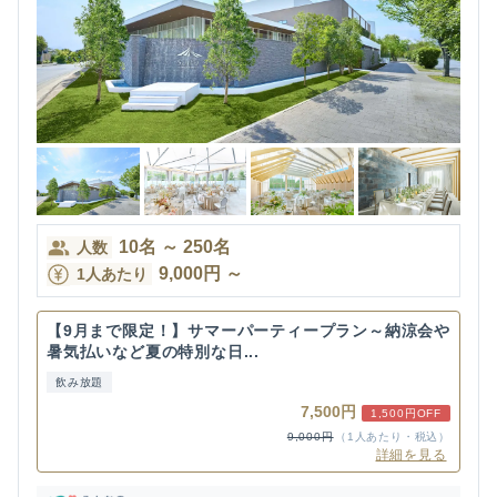
10
名
～
250
名
人数
9,000
円
～
1人あたり
【9月まで限定！】サマーパーティープラン～納涼会や
暑気払いなど夏の特別な日...
飲み放題
7,500円
1,500円OFF
9,000円
（1人あたり・税込）
詳細を見る