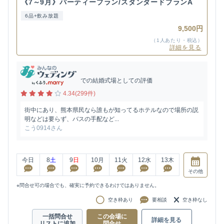
《7～9月》パーティープラン/スタンダードプランA
6品+飲み放題
9,500円
（1人あたり・税込）
詳細を見る
での結婚式場としての評価
4.34(299件)
街中にあり、熊本県民なら誰もが知ってるホテルなので場所の説
明などは要らず、バスの手配など...
こう0914さん
今日
8
土
9
日
10
月
11
火
12
水
13
木
その他
※問合せ可の場合でも、確実に予約できるわけではありません。
空き枠あり
要相談
空き枠なし
一括問合せ
この会場に
詳細を見る
リストに追加
問合せ