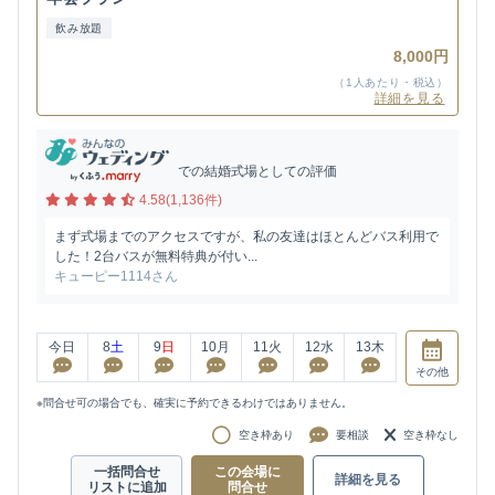
飲み放題
8,000円
（1人あたり・税込）
詳細を見る
での結婚式場としての評価
4.58(1,136件)
まず式場までのアクセスですが、私の友達はほとんどバス利用で
した！2台バスが無料特典が付い...
キューピー1114さん
今日
8
土
9
日
10
月
11
火
12
水
13
木
その他
※問合せ可の場合でも、確実に予約できるわけではありません。
空き枠あり
要相談
空き枠なし
一括問合せ
この会場に
詳細を見る
リストに追加
問合せ