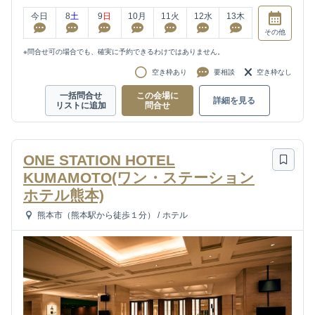
今日
8
土
9
日
10
月
11
火
12
水
13
木
その他
※問合せ可の場合でも、確実に予約できるわけではありません。
空き枠あり
要相談
空き枠なし
一括問合せ
この会場に
詳細を見る
リストに追加
問合せ
ONE STATION HOTEL
KUMAMOTO(ワン・ステーション
ホテル熊本)
熊本市（熊本駅から徒歩１分）
/
ホテル