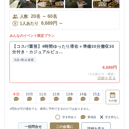
20
名
～
60
名
人数
6,689
円
～
1人あたり
みんなのイベント限定プラン
【コスパ重視】4時間ゆったり滞在＋準備30分撤収30
分付き・カジュアルビュ...
8品+飲み放題
6,689円
（1人あたり・税込）
詳細を見る
今日
10
月
11
火
12
水
13
木
14
金
15
土
その他
※問合せ可の場合でも、確実に予約できるわけではありません。
空き枠あり
要相談
空き枠なし
一括問合せ
この会場に
詳細を見る