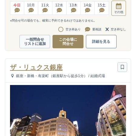
今日
10
月
11
火
12
水
13
木
14
金
15
土
その他
※問合せ可の場合でも、確実に予約できるわけではありません。
空き枠あり
要相談
空き枠なし
一括問合せ
この会場に
詳細を見る
リストに追加
問合せ
ザ・リュクス銀座
銀座・新橋・有楽町（銀座駅から徒歩1分）
/
結婚式場