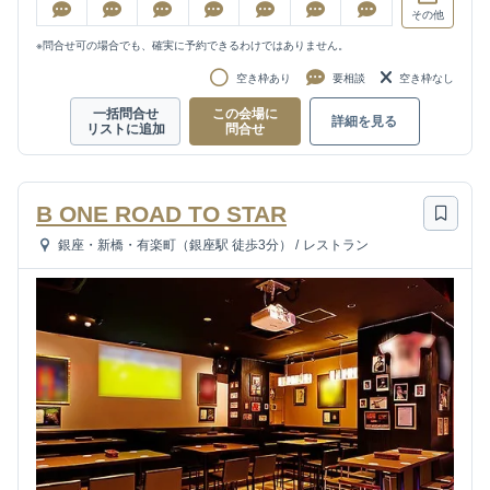
その他
※問合せ可の場合でも、確実に予約できるわけではありません。
空き枠あり
要相談
空き枠なし
一括問合せ
この会場に
詳細を見る
リストに追加
問合せ
B ONE ROAD TO STAR
銀座・新橋・有楽町（銀座駅 徒歩3分）
/
レストラン