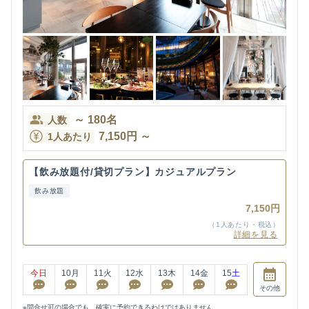
～
180
名
人数
7,150
円
～
1人あたり
【飲み放題付/貸切プラン】カジュアルプラン
飲み放題
7,150円
（1人あたり・税込）
詳細を見る
今日
10
月
11
火
12
水
13
木
14
金
15
土
その他
※問合せ可の場合でも、確実に予約できるわけではありません。