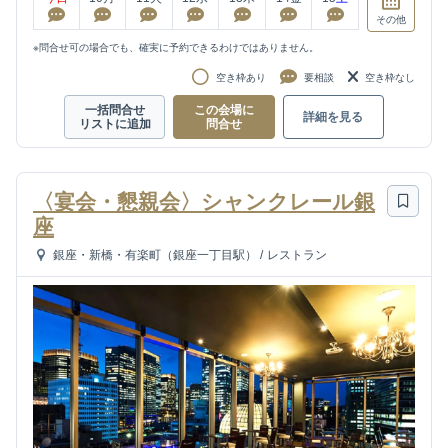
その他
※問合せ可の場合でも、確実に予約できるわけではありません。
空き枠あり
要相談
空き枠なし
一括問合せ
この会場に
詳細を見る
リストに追加
問合せ
〈宴会・懇親会〉シャンクレール銀
座
銀座・新橋・有楽町（銀座一丁目駅）
/
レストラン