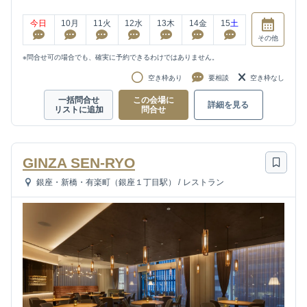
今日
10
月
11
火
12
水
13
木
14
金
15
土
その他
※問合せ可の場合でも、確実に予約できるわけではありません。
空き枠あり
要相談
空き枠なし
一括問合せ
この会場に
詳細を見る
リストに追加
問合せ
GINZA SEN-RYO
銀座・新橋・有楽町（銀座１丁目駅）
/
レストラン