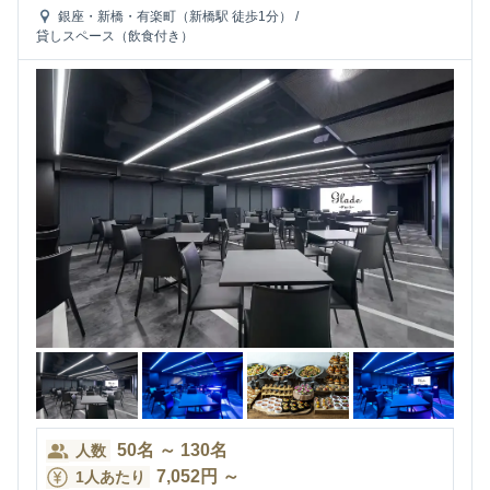
銀座・新橋・有楽町（新橋駅 徒歩1分）
/
貸しスペース（飲食付き）
50
名
～
130
名
人数
7,052
円
～
1人あたり