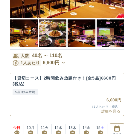
40
名
～
110
名
人数
6,600
円
～
1人あたり
【貸切コース】2時間飲み放題付き！[全5品]6600円
(税込)
5品+飲み放題
6,600円
（1人あたり・税込）
詳細を見る
今日
10
月
11
火
12
水
13
木
14
金
15
土