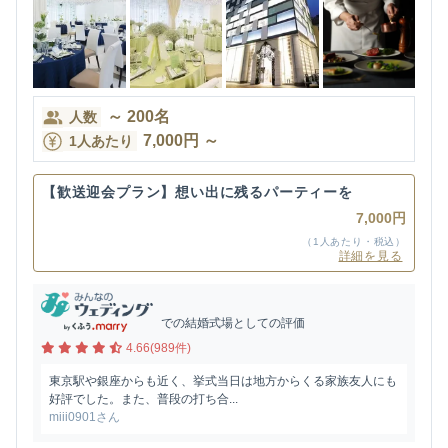
～
200
名
人数
7,000
円
～
1人あたり
【歓送迎会プラン】想い出に残るパーティーを
7,000円
（1人あたり・税込）
詳細を見る
での結婚式場としての評価
4.66(989件)
東京駅や銀座からも近く、挙式当日は地方からくる家族友人にも
好評でした。また、普段の打ち合...
miii0901さん