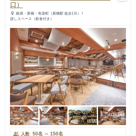
口）
銀座・新橋・有楽町（新橋駅 徒歩1分）
/
貸しスペース（飲食付き）
50
名
～
150
名
人数