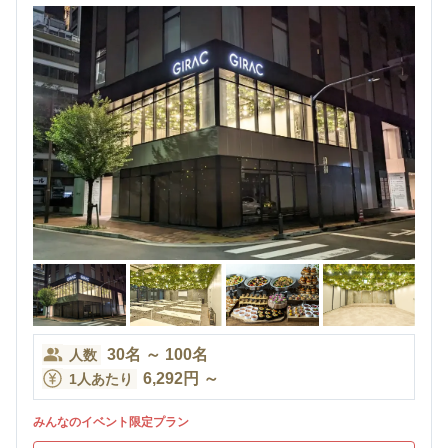
30
名
～
100
名
人数
6,292
円
～
1人あたり
みんなのイベント限定プラン