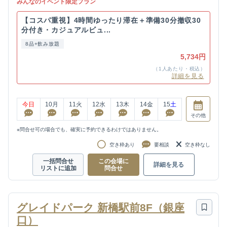
みんなのイベント限定プラン
【コスパ重視】4時間ゆったり滞在＋準備30分撤収30
分付き・カジュアルビュ...
8品+飲み放題
5,734円
（1人あたり・税込）
詳細を見る
今日
10
月
11
火
12
水
13
木
14
金
15
土
その他
※問合せ可の場合でも、確実に予約できるわけではありません。
空き枠あり
要相談
空き枠なし
一括問合せ
この会場に
詳細を見る
リストに追加
問合せ
グレイドパーク 新橋駅前8F（銀座
口）