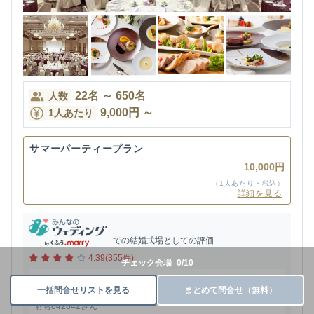
22
名
～
650
名
人数
9,000
円
～
1人あたり
サマーパーティープラン
10,000円
（1人あたり・税込）
詳細を見る
での結婚式場としての評価
4.39(355件)
チェック会場
0
/
10
訳あって、挙式のみの参加となり、他のゲストの方と動きが違う
一括問合せリストを見る
まとめて問合せ（無料）
にも関わらず、快くご対応下さい...
もも842842さん