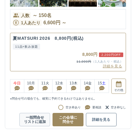
～
150
名
人数
6,600
円
～
1人あたり
夏MATSURI 2026 8,800円(税込)
11品+飲み放題
8,800円
2,200円OFF
11,000円
（1人あたり・税込）
詳細を見る
今日
10
月
11
火
12
水
13
木
14
金
15
土
その他
※問合せ可の場合でも、確実に予約できるわけではありません。
空き枠あり
要相談
空き枠なし
一括問合せ
この会場に
詳細を見る
リストに追加
問合せ