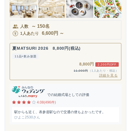
～
150
名
人数
6,600
円
～
1人あたり
夏MATSURI 2026 8,800円(税込)
11品+飲み放題
8,800円
2,200円OFF
11,000円
（1人あたり・税込）
詳細を見る
での結婚式場としての評価
4.08(496件)
駅からも近く、表参道駅なので交通の便もよかったです。
ひよこ2530さん