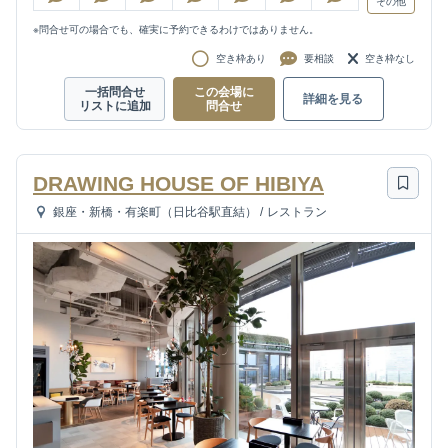
その他
※問合せ可の場合でも、確実に予約できるわけではありません。
空き枠あり
要相談
空き枠なし
一括問合せ
この会場に
詳細を見る
リストに追加
問合せ
DRAWING HOUSE OF HIBIYA
銀座・新橋・有楽町（日比谷駅直結）
/
レストラン