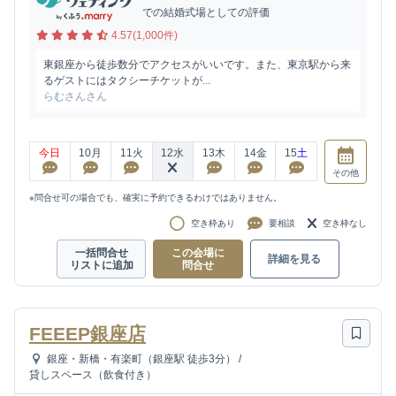
での結婚式場としての評価
4.57(1,000件)
東銀座から徒歩数分でアクセスがいいです。また、東京駅から来
るゲストにはタクシーチケットが...
らむさんさん
今日
10
月
11
火
12
水
13
木
14
金
15
土
その他
※問合せ可の場合でも、確実に予約できるわけではありません。
空き枠あり
要相談
空き枠なし
一括問合せ
この会場に
詳細を見る
リストに追加
問合せ
FEEEP銀座店
銀座・新橋・有楽町（銀座駅 徒歩3分）
/
貸しスペース（飲食付き）