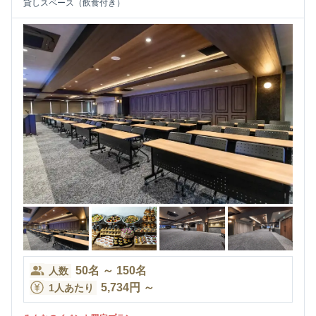
貸しスペース（飲食付き）
50
名
～
150
名
人数
5,734
円
～
1人あたり