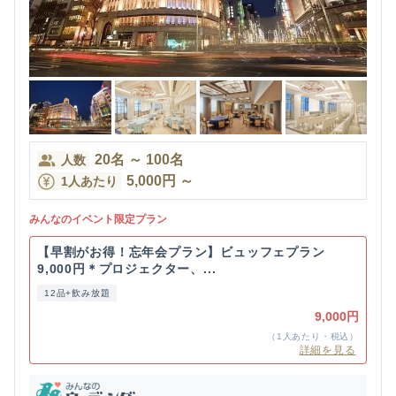
20
名
～
100
名
人数
5,000
円
～
1人あたり
みんなのイベント限定プラン
【早割がお得！忘年会プラン】ビュッフェプラン
9,000円＊プロジェクター、...
12品+飲み放題
9,000円
（1人あたり・税込）
詳細を見る