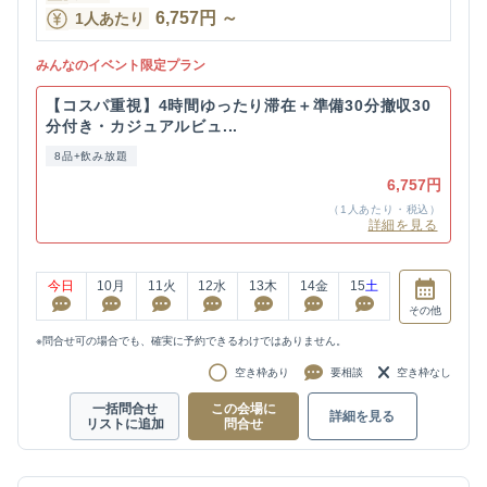
6,757
円
～
1人あたり
みんなのイベント限定プラン
【コスパ重視】4時間ゆったり滞在＋準備30分撤収30
分付き・カジュアルビュ...
8品+飲み放題
6,757円
（1人あたり・税込）
詳細を見る
今日
10
月
11
火
12
水
13
木
14
金
15
土
その他
※問合せ可の場合でも、確実に予約できるわけではありません。
空き枠あり
要相談
空き枠なし
一括問合せ
この会場に
詳細を見る
リストに追加
問合せ