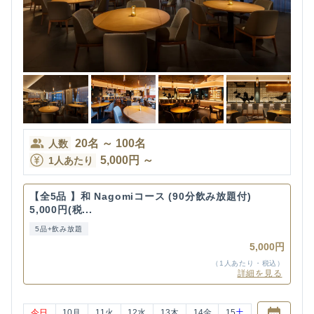
20
名
～
100
名
人数
5,000
円
～
1人あたり
【全5品 】和 Nagomiコース (90分飲み放題付)
5,000円(税...
5品+飲み放題
5,000円
（1人あたり・税込）
詳細を見る
今日
10
月
11
火
12
水
13
木
14
金
15
土