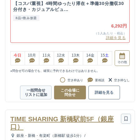
【コスパ重視】4時間ゆったり滞在＋準備30分撤収30
分付き・カジュアルビュ...
8品+飲み放題
6,292円
（1人あたり・税込）
詳細を見る
今日
10
月
11
火
12
水
13
木
14
金
15
土
その他
※問合せ可の場合でも、確実に予約できるわけではありません。
空き枠あり
要相談
空き枠なし
一括問合せ
この会場に
詳細を見る
リストに追加
問合せ
TIME SHARING 新橋駅前5F（銀座
口）
銀座・新橋・有楽町（新橋駅 徒歩1分）
/