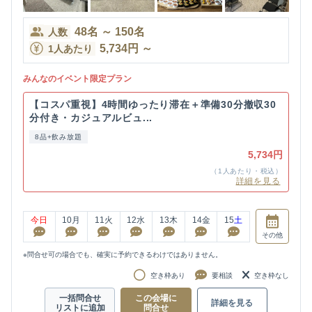
48
名
～
150
名
人数
5,734
円
～
1人あたり
みんなのイベント限定プラン
【コスパ重視】4時間ゆったり滞在＋準備30分撤収30
分付き・カジュアルビュ...
8品+飲み放題
5,734円
（1人あたり・税込）
詳細を見る
今日
10
月
11
火
12
水
13
木
14
金
15
土
その他
※問合せ可の場合でも、確実に予約できるわけではありません。
空き枠あり
要相談
空き枠なし
一括問合せ
この会場に
詳細を見る
リストに追加
問合せ