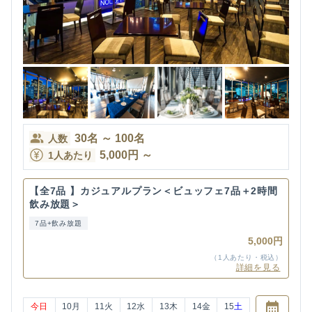
30
名
～
100
名
人数
5,000
円
～
1人あたり
【全7品 】カジュアルプラン＜ビュッフェ7品＋2時間
飲み放題＞
7品+飲み放題
5,000円
（1人あたり・税込）
詳細を見る
今日
10
月
11
火
12
水
13
木
14
金
15
土