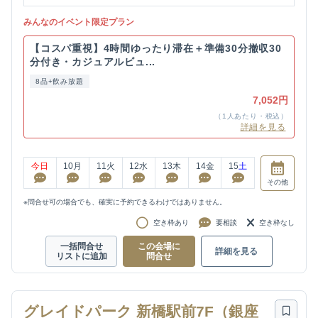
みんなのイベント限定プラン
【コスパ重視】4時間ゆったり滞在＋準備30分撤収30
分付き・カジュアルビュ...
8品+飲み放題
7,052円
（1人あたり・税込）
詳細を見る
今日
10
月
11
火
12
水
13
木
14
金
15
土
その他
※問合せ可の場合でも、確実に予約できるわけではありません。
空き枠あり
要相談
空き枠なし
一括問合せ
この会場に
詳細を見る
リストに追加
問合せ
グレイドパーク 新橋駅前7F（銀座