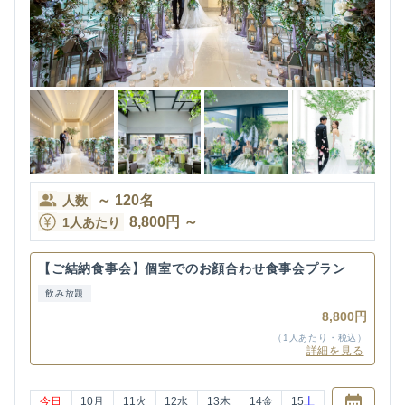
～
120
名
人数
8,800
円
～
1人あたり
【ご結納食事会】個室でのお顔合わせ食事会プラン
飲み放題
8,800円
（1人あたり・税込）
詳細を見る
今日
10
月
11
火
12
水
13
木
14
金
15
土