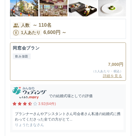
～
110
名
人数
6,600
円
～
1人あたり
同窓会プラン
飲み放題
7,000円
（1人あたり・税込）
詳細を見る
での結婚式場としての評価
3.92(64件)
プランナーさんやアシスタントさん司会者さん私達の結婚式に携
わってくださった全ての方がとて...
りょうたまなさん