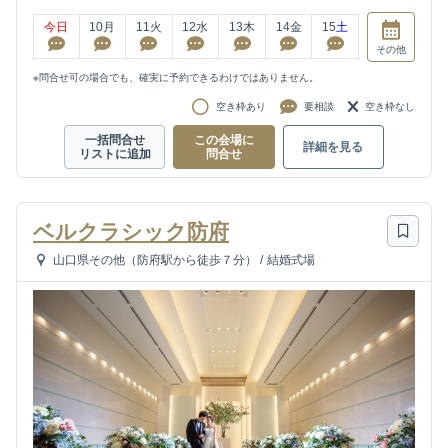
今日
10
月
11
火
12
水
13
木
14
金
15
土
その他
※問合せ可の場合でも、確実に予約できるわけではありません。
空き枠あり
要相談
空き枠なし
一括問合せ
この会場に
詳細を見る
リストに追加
問合せ
ベルクラシック防府
山口県その他（防府駅から徒歩７分）
/
結婚式場