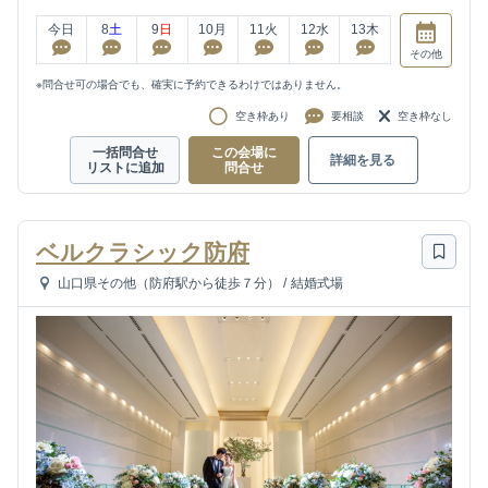
今日
8
土
9
日
10
月
11
火
12
水
13
木
その他
※問合せ可の場合でも、確実に予約できるわけではありません。
空き枠あり
要相談
空き枠なし
一括問合せ
この会場に
詳細を見る
リストに追加
問合せ
ベルクラシック防府
山口県その他（防府駅から徒歩７分）
/
結婚式場