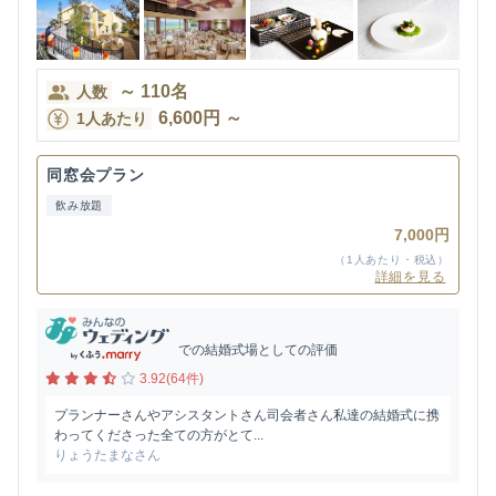
～
110
名
人数
6,600
円
～
1人あたり
同窓会プラン
飲み放題
7,000円
（1人あたり・税込）
詳細を見る
での結婚式場としての評価
3.92(64件)
プランナーさんやアシスタントさん司会者さん私達の結婚式に携
わってくださった全ての方がとて...
りょうたまなさん