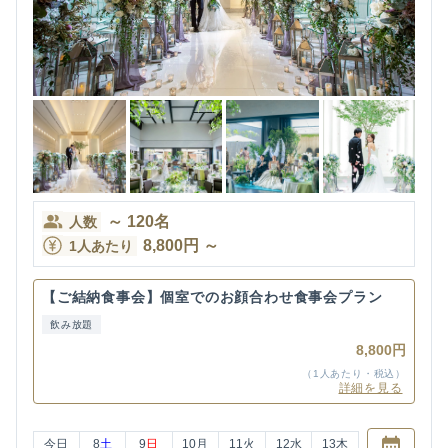
～
120
名
人数
8,800
円
～
1人あたり
【ご結納食事会】個室でのお顔合わせ食事会プラン
飲み放題
8,800円
（1人あたり・税込）
詳細を見る
今日
8
土
9
日
10
月
11
火
12
水
13
木