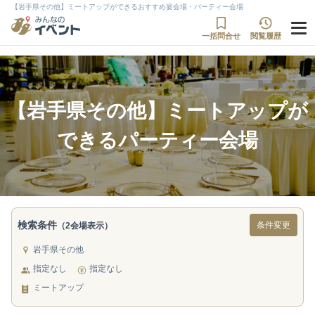
【岩手県その他】ミートアップができるおすすめ宴会場・パーティー会場
一括問合せ
閲覧履歴
【岩手県その他】ミートアップが
できるパーティー会場
検索条件
条件変更
（2会場表示）
岩手県その他
指定なし
指定なし
ミートアップ