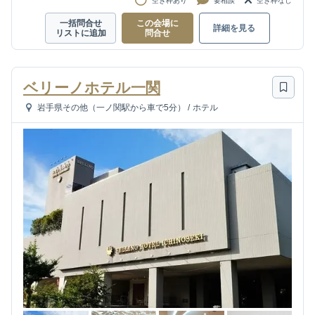
空き枠あり
要相談
空き枠なし
一括問合せ
この会場に
詳細を見る
リストに追加
問合せ
ベリーノホテル一関
岩手県その他（一ノ関駅から車で5分）
/
ホテル