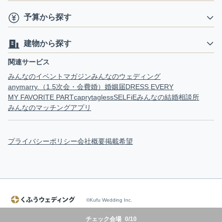
予算から探す
建物から探す
関連サービス
みんなのイベントマガジン
みんなのウェディング
anymarry.（1.5次会・会費婚）
婚姻届
DRESS EVERY
MY FAVORITE PART
capry
tagless
SELFiE
みんなの結婚相談所
みんなのマッチングアプリ
プライバシーポリシー
会社概要
掲載希望
©Kufu Wedding Inc.
チェック会場
0
/
10