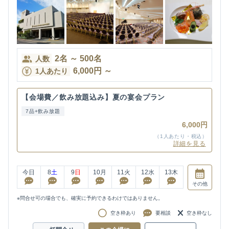
2
名
～
500
名
人数
6,000
円
～
1人あたり
【会場費／飲み放題込み】夏の宴会プラン
7品+飲み放題
6,000円
（1人あたり・税込）
詳細を見る
今日
8
土
9
日
10
月
11
火
12
水
13
木
その他
※問合せ可の場合でも、確実に予約できるわけではありません。
空き枠あり
要相談
空き枠なし