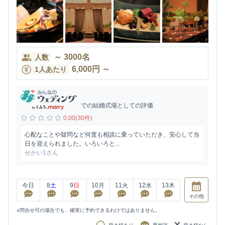
～
3000
名
人数
6,000
円
～
1人あたり
での結婚式場としての評価
0.00(30件)
心配なことや疑問など何度も相談に乗っていただき、安心して当
日を迎えられました。いろいろと...
せかい1さん
今日
8
土
9
日
10
月
11
火
12
水
13
木
その他
※問合せ可の場合でも、確実に予約できるわけではありません。