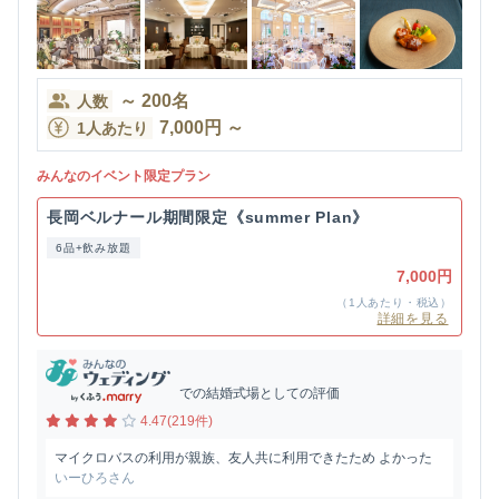
～
200
名
人数
7,000
円
～
1人あたり
みんなのイベント限定プラン
長岡ベルナール期間限定《summer Plan》
6品+飲み放題
7,000円
（1人あたり・税込）
詳細を見る
での結婚式場としての評価
4.47(219件)
マイクロバスの利用が親族、友人共に利用できたため よかった
いーひろさん