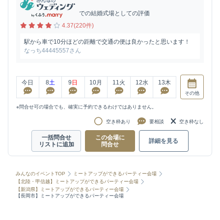
での結婚式場としての評価
4.37(220件)
駅から車で10分ほどの距離で交通の便は良かったと思います！
なっち44445557さん
今日
8
土
9
日
10
月
11
火
12
水
13
木
その他
※問合せ可の場合でも、確実に予約できるわけではありません。
空き枠あり
要相談
空き枠なし
一括問合せ
この会場に
詳細を見る
リストに追加
問合せ
みんなのイベントTOP
ミートアップができるパーティー会場
【北陸・甲信越】ミートアップができるパーティー会場
【新潟県】ミートアップができるパーティー会場
【長岡市】ミートアップができるパーティー会場