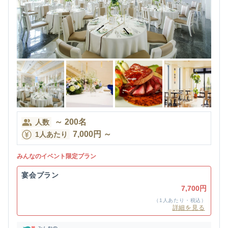
～
200
名
人数
7,000
円
～
1人あたり
みんなのイベント限定プラン
宴会プラン
7,700円
（1人あたり・税込）
詳細を見る