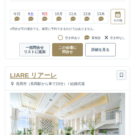
今日
8
土
9
日
10
月
11
火
12
水
13
木
その他
※問合せ可の場合でも、確実に予約できるわけではありません。
空き枠あり
要相談
空き枠なし
一括問合せ
この会場に
詳細を見る
リストに追加
問合せ
LIARE リアーレ
長岡市（長岡駅から車で10分）
/
結婚式場