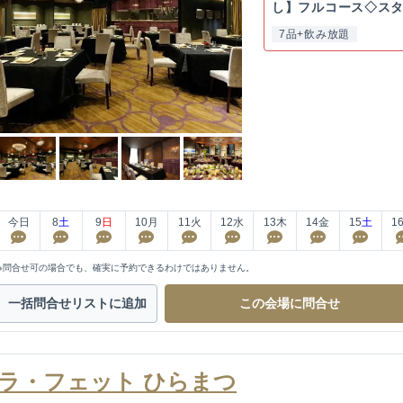
し】フルコース◇ス
ラン...
7品+飲み放題
今日
8
土
9
日
10
月
11
火
12
水
13
木
14
金
15
土
1
※問合せ可の場合でも、確実に予約できるわけではありません。
一括問合せ
リストに追加
この会場に
問合せ
ラ・フェット ひらまつ