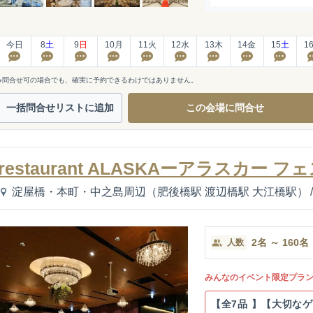
今日
8
土
9
日
10
月
11
火
12
水
13
木
14
金
15
土
1
※問合せ可の場合でも、確実に予約できるわけではありません。
一括問合せ
リストに追加
この会場に
問合せ
restaurant ALASKAーアラスカー
淀屋橋・本町・中之島周辺（肥後橋駅 渡辺橋駅 大江橋駅）
/
2
名
～
160
名
人数
みんなのイベント限定プラ
【全7品 】【大切な