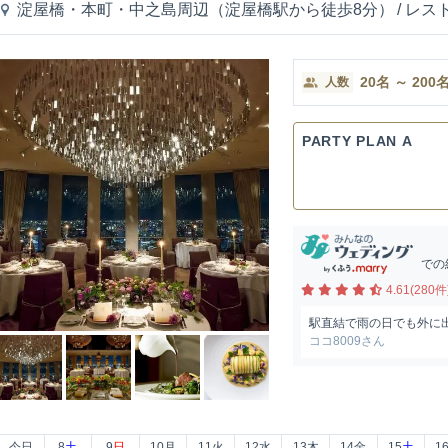
淀屋橋・本町・中之島周辺（淀屋橋駅から徒歩8分）
/
レス
20
名
～
200
人数
PARTY PLAN A
での
4.61(280件
駅直結で雨の日でも外に
ココ8009さん
今日
8
土
9
日
10
月
11
火
12
水
13
木
14
金
15
土
1