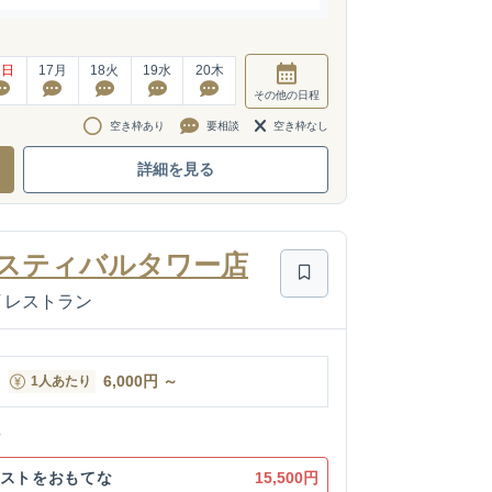
6
日
17
月
18
火
19
水
20
木
その他
の日程
空き枠あり
要相談
空き枠なし
詳細を見る
 フェスティバルタワー店
レストラン
6,000
円
～
1人あたり
ン
ゲストをおもてな
15,500円