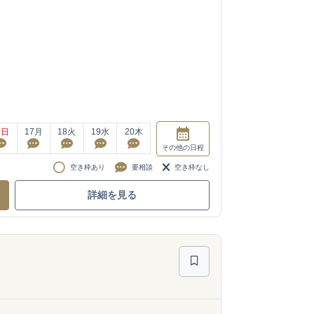
6
日
17
月
18
火
19
水
20
木
その他
の日程
空き枠あり
要相談
空き枠なし
詳細を見る