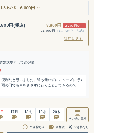
6,600
円
～
1人あたり
,800円(税込)
8,800円
2,200円OFF
11,000円
（1人あたり・税込）
詳細を見る
結婚式場としての評価
)
く便利だと思いました。道も迷わずにスムーズに行く
雨の日でも傘をささずに行くことができるので、...
6
日
17
月
18
火
19
水
20
木
その他
の日程
空き枠あり
要相談
空き枠なし