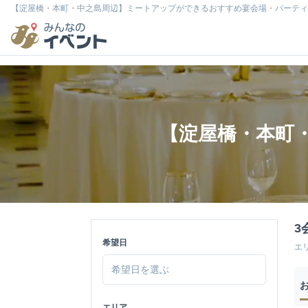
【淀屋橋・本町・中之島周辺】ミートアップができるおすすめ宴会場・パーティ
【淀屋橋・本町
3
希望日
エ
エリア