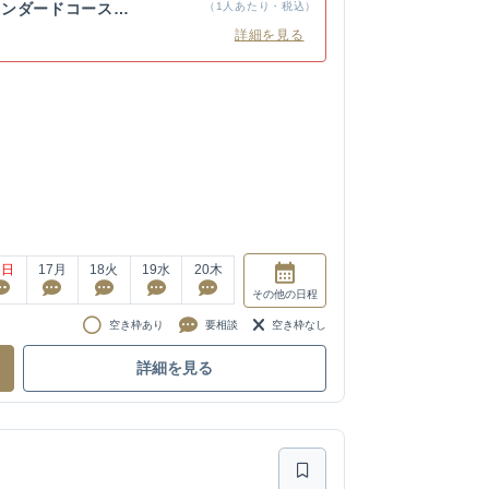
タンダードコースプ
（1人あたり・税込）
詳細を見る
6
日
17
月
18
火
19
水
20
木
その他
の日程
空き枠あり
要相談
空き枠なし
詳細を見る