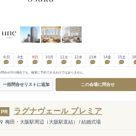
今日
8
土
9
日
10
月
11
火
12
水
13
木
14
金
15
土
1
※問合せ可の場合でも、確実に予約できるわけではありません。
一括問合せ
リストに追加
この会場に
問合せ
ラグナヴェール プレミア
PR
梅田・大阪駅周辺（大阪駅直結）
/
結婚式場