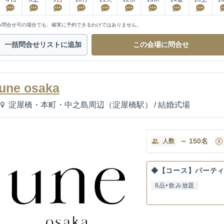
※問合せ可の場合でも、確実に予約できるわけではありません。
一括問合せ
リストに追加
この会場に
問合せ
une osaka
淀屋橋・本町・中之島周辺（淀屋橋駅）
/
結婚式場
～
150
名
人数
◆【コース】パーティー
8品+飲み放題