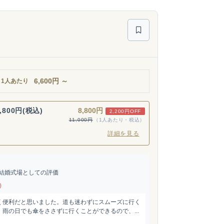
6,600
円
～
1人あたり
,800円(税込)
8,800円
2,200円OFF
11,000円
（1人あたり・税込）
詳細を見る
結婚式場としての評価
)
く便利だと思いました。道も迷わずにスムーズに行く
雨の日でも傘をささずに行くことができるので、...