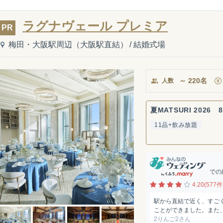
ラグナヴェール プレミア
PR
梅田・大阪駅周辺（大阪駅直結）
/
結婚式場
～
220
名
人数
夏MATSURI 2026 8
11品+飲み放題
での
4.20(577件
駅から直結で近く、すご
ことができました。また、
2りんご2さん