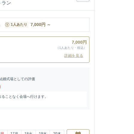
トラン
名
7,000
円
～
1人あたり
7,000円
（1人あたり・税込）
詳細を見る
結婚式場としての評価
)
出ることなく会場へ行けます。
6
日
17
月
18
火
19
水
20
木