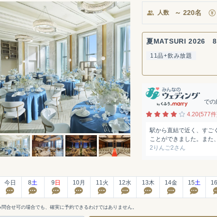
～
220
名
人数
夏MATSURI 2026 8
11品+飲み放題
での
4.20(577件
駅から直結で近く、すご
ことができました。また、
2りんご2さん
今日
8
土
9
日
10
月
11
火
12
水
13
木
14
金
15
土
1
※問合せ可の場合でも、確実に予約できるわけではありません。