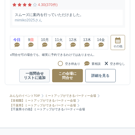
4.30(370件)
スムーズに案内を行っていただけました。
mimiko2025さん
今日
9
日
10
月
11
火
12
水
13
木
14
金
その他
※問合せ可の場合でも、確実に予約できるわけではありません。
空き枠あり
要相談
空き枠なし
一括問合せ
この会場に
詳細を見る
リストに追加
問合せ
みんなのイベントTOP
ミートアップができるパーティー会場
【首都圏】ミートアップができるパーティー会場
【千葉県】ミートアップができるパーティー会場
【千葉県その他】ミートアップができるパーティー会場