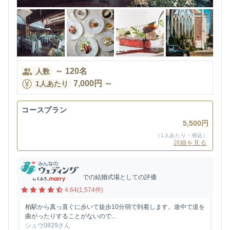
～
120
名
人数
7,000
円
～
1人あたり
コースプラン
5,500円
（1人あたり・税込）
詳細を見る
での結婚式場としての評価
4.64(1,574件)
柏駅から真っ直ぐに歩いて徒歩10分弱で到着します。途中で道を
曲がったりすることがないので...
シュウ0829さん