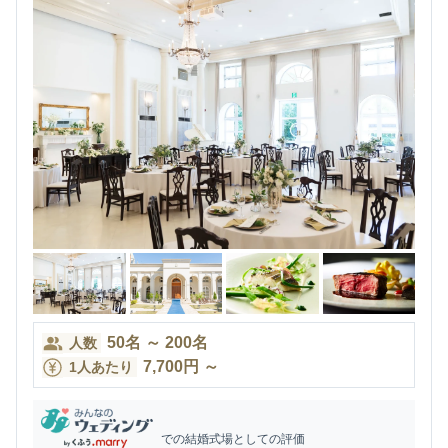
50
名
～
200
名
人数
7,700
円
～
1人あたり
での結婚式場としての評価