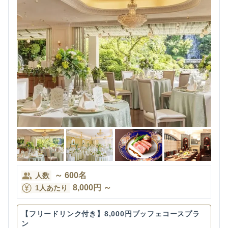
～
600
名
人数
8,000
円
～
1人あたり
【フリードリンク付き】8,000円ブッフェコースプラ
ン