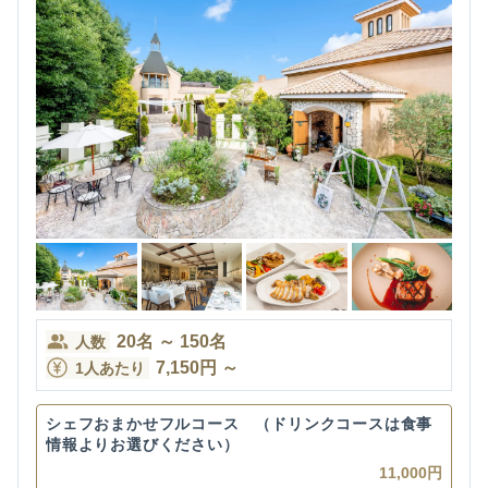
20
名
～
150
名
人数
7,150
円
～
1人あたり
シェフおまかせフルコース （ドリンクコースは食事
情報よりお選びください）
11,000円