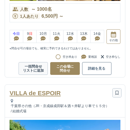
～
1000
名
人数
6,500
円
～
1人あたり
今日
9
日
10
月
11
火
12
水
13
木
14
金
その他
※問合せ可の場合でも、確実に予約できるわけではありません。
空き枠あり
要相談
空き枠なし
一括問合せ
この会場に
詳細を見る
リストに追加
問合せ
VILLA de ESPOIR
千葉県その他（JR・京成線成田駅＆酒々井駅より車で１５分）
/
結婚式場