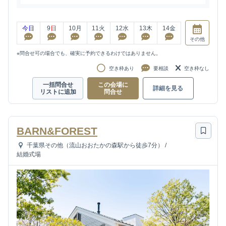
今日
9
日
10
月
11
火
12
水
13
木
14
金
その他
※問合せ可の場合でも、確実に予約できるわけではありません。
空き枠あり
要相談
空き枠なし
一括問合せ
この会場に
詳細を見る
リストに追加
問合せ
BARN&FOREST
千葉県その他（流山おおたかの森駅から徒歩7分）
/
結婚式場