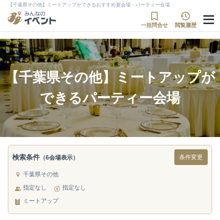
【千葉県その他】ミートアップができるおすすめ宴会場・パーティー会場
一括問合せ
閲覧履歴
【千葉県その他】ミートアップが
できるパーティー会場
検索条件
条件変更
（6会場表示）
千葉県その他
指定なし
指定なし
ミートアップ