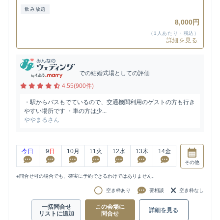
飲み放題
8,000円
（1人あたり・税込）
詳細を見る
での結婚式場としての評価
4.55(900件)
・駅からバスもでているので、交通機関利用のゲストの方も行き
やすい場所です ・車の方は少...
ややまるさん
今日
9
日
10
月
11
火
12
水
13
木
14
金
その他
※問合せ可の場合でも、確実に予約できるわけではありません。
空き枠あり
要相談
空き枠なし
一括問合せ
この会場に
詳細を見る
リストに追加
問合せ