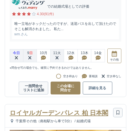
での結婚式場としての評価
4.30(91件)
唯一立地がネックだったのですが、送迎バスを出して頂けたので
そこも解消されました。 私た...
wm.さん
今日
9
日
10
月
11
火
12
水
13
木
14
金
その他
※問合せ可の場合でも、確実に予約できるわけではありません。
空き枠あり
要相談
空き枠なし
一括問合せ
この会場に
詳細を見る
リストに追加
問合せ
ロイヤルガーデンパレス 柏 日本閣
千葉県その他（南柏駅から車で3分）
/
結婚式場