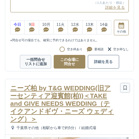
（1人あたり・税込）
詳細を見る
今日
9
日
10
月
11
火
12
水
13
木
14
金
その他
※問合せ可の場合でも、確実に予約できるわけではありません。
空き枠あり
要相談
空き枠なし
一括問合せ
この会場に
詳細を見る
リストに追加
問合せ
ニーズ柏 by T&G WEDDING(旧ア
ーセンティア迎賓館(柏))＜TAKE
and GIVE NEEDS WEDDING（テ
イクアンドギヴ・ニーズ ウェディ
ング）＞
千葉県その他（柏駅から車で約5分）
/
結婚式場