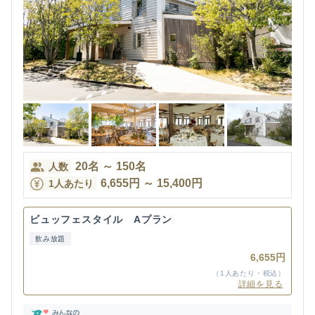
20
名
～
150
名
人数
6,655
円
～
15,400
円
1人あたり
ビュッフェスタイル Aプラン
飲み放題
6,655円
（1人あたり・税込）
詳細を見る