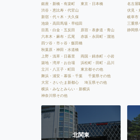
銀座・新橋・有楽町
東京・日本橋
名古屋
渋谷・恵比寿・代官山
伏見・
新宿・代々木・大久保
岐阜市
池袋・高田馬場・早稲田
三重県
目黒・白金・五反田
原宿・表参道・青山
静岡県
六本木・麻布・広尾
赤坂・永田町・溜池
四ツ谷・市ヶ谷・飯田橋
秋葉原・神田・水道橋
上野・浅草・日暮里
両国・錦糸町・小岩
築地・湾岸・お台場
浜松町・田町・品川
立川・八王子・町田
東京都その他
舞浜・浦安・幕張・千葉
千葉県その他
大宮・さいたま新都心
埼玉県その他
横浜・みなとみらい・新横浜
神奈川県その他
北関東