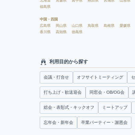
北海道
青森県
岩手県
秋田県
宮城県
山形県
福島県
中国・四国
広島県
岡山県
山口県
鳥取県
島根県
愛媛県
香川県
高知県
徳島県
利用目的から探す
会議・打合せ
オフサイトミーティング
打ち上げ・歓送迎会
同窓会・OB/OG会
総会・表彰式・キックオフ
ミートアップ
忘年会・新年会
卒業パーティー・謝恩会