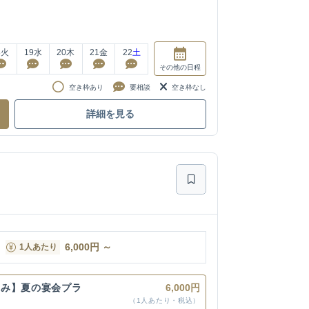
8
火
19
水
20
木
21
金
22
土
その他
の日程
空き枠あり
要相談
空き枠なし
詳細を見る
6,000
円
～
1人あたり
込み】夏の宴会プラ
6,000円
（1人あたり・税込）