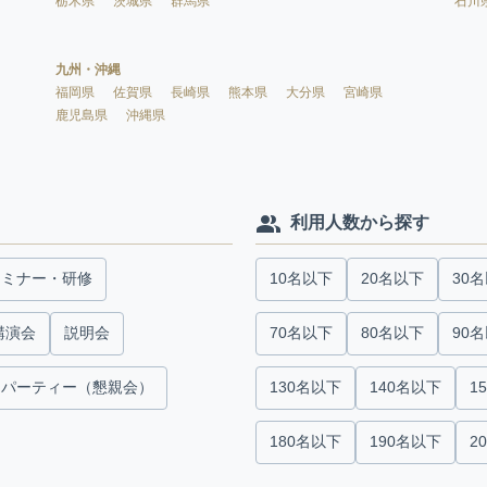
栃木県
茨城県
群馬県
石川
九州・沖縄
福岡県
佐賀県
長崎県
熊本県
大分県
宮崎県
鹿児島県
沖縄県
利用人数から探す
セミナー・研修
10名以下
20名以下
30
講演会
説明会
70名以下
80名以下
90
パーティー（懇親会）
130名以下
140名以下
1
180名以下
190名以下
2