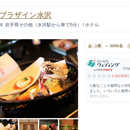
プラザイン水沢
岩手県その他（水沢駅から車で5分）
/
ホテル
～
3000
名
人数
での
0.00(30件)
心配なことや疑問など何
ました。いろいろと無理そ
せかい1さん