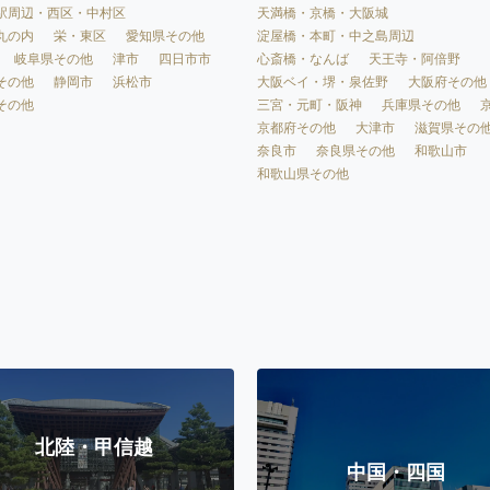
天満橋・京橋・大阪城
駅周辺・西区・中村区
淀屋橋・本町・中之島周辺
丸の内
栄・東区
愛知県その他
心斎橋・なんば
天王寺・阿倍野
岐阜県その他
津市
四日市市
大阪ベイ・堺・泉佐野
大阪府その他
その他
静岡市
浜松市
三宮・元町・阪神
兵庫県その他
その他
京都府その他
大津市
滋賀県その
奈良市
奈良県その他
和歌山市
和歌山県その他
北陸・甲信越
中国・四国