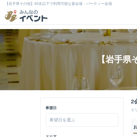
【岩手県その他】40名以下で利用可能な宴会場・パーティー会場
【岩手県
2
希望日
エ
エリア