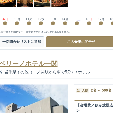
今日
10
月
11
火
12
水
13
木
14
金
15
土
16
日
17
月
1
※問合せ可の場合でも、確実に予約できるわけではありません。
一括問合せ
リストに追加
この会場に
問合せ
ベリーノホテル一関
岩手県その他（一ノ関駅から車で5分）
/
ホテル
2
名
～
500
名
人数
【会場費／飲み放題
ン