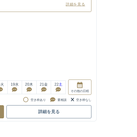
詳細を見る
8
火
19
水
20
木
21
金
22
土
その他
の日程
空き枠あり
要相談
空き枠なし
詳細を見る