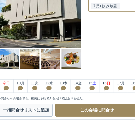
7品+飲み放題
今日
10
月
11
火
12
水
13
木
14
金
15
土
16
日
17
月
1
※問合せ可の場合でも、確実に予約できるわけではありません。
一括問合せ
リストに追加
この会場に
問合せ