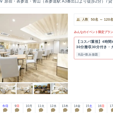
原宿・表参道・青山（表参道駅 A3番出口より徒歩2分）
/
貸
50
名
～
120
人数
みんなのイベント限定プラ
【コスパ重視】4時間
30分撤収30分付き・
8品+飲み放題
今日
9
日
10
月
11
火
12
水
13
木
14
金
15
土
16
日
1