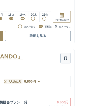
7
月
18
火
19
水
20
木
21
金
その他
の日程
空き枠あり
要相談
空き枠なし
詳細を見る
SANDO」
名
8,800
円
～
1人あたり
ン
の懇親会プラン｜貸
8,800円