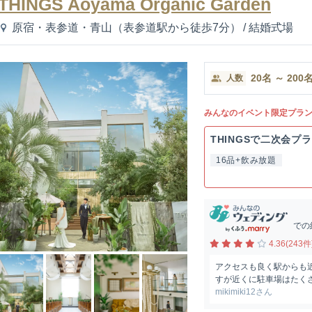
THINGS Aoyama Organic Garden
原宿・表参道・青山（表参道駅から徒歩7分）
/
結婚式場
20
名
～
200
人数
みんなのイベント限定プラ
THINGSで二次会プ
16品+飲み放題
での
4.36(243件
アクセスも良く駅からも
すが近くに駐車場はたく
mikimiki12さん