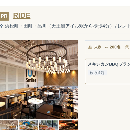
RIDE
PR
浜松町・田町・品川（天王洲アイル駅から徒歩4分）
/
レス
～
200
名
人数
メキシカンBBQプラ
飲み放題