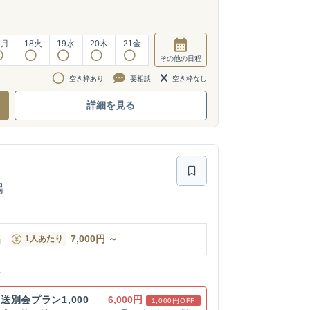
7
月
18
火
19
水
20
木
21
金
その他
の日程
空き枠あり
要相談
空き枠なし
詳細を見る
場
名
7,000
円
～
1人あたり
ン
別会プラン1,000
6,000円
1,000円OFF