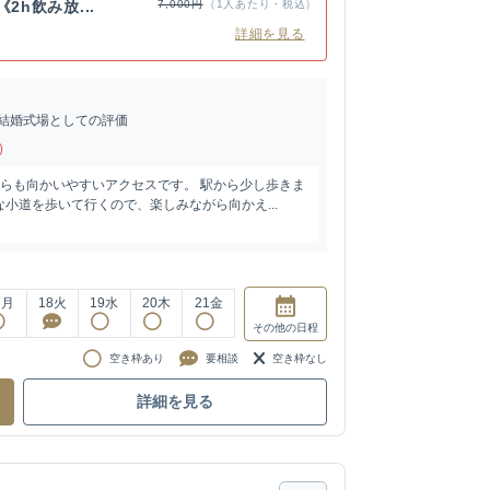
2h飲み放...
7,000円
（1人あたり・税込）
詳細を見る
結婚式場としての評価
)
からも向かいやすいアクセスです。 駅から少し歩きま
小道を歩いて行くので、楽しみながら向かえ...
7
月
18
火
19
水
20
木
21
金
その他
の日程
空き枠あり
要相談
空き枠なし
詳細を見る