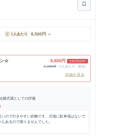
名
8,500
円
～
1人あたり
ン
ラン☆
8,800円
550円OFF
9,350円
（1人あたり・税込）
詳細を見る
結婚式場としての評価
)
近いので行きやすい距離です。式場に駐車場はないで
さんあるので困りませんでした。