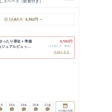
しスペース（飲食付き）
名
6,582
円
～
1人あたり
ン
ゆったり滞在＋準備
6,582円
カジュアルビュッ...
（1人あたり・税込）
詳細を見る
7
月
18
火
19
水
20
木
21
金
その他
の日程