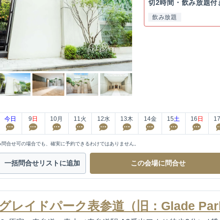
切2時間・飲み放題付
飲み放題
今日
9
日
10
月
11
火
12
水
13
木
14
金
15
土
16
日
1
※問合せ可の場合でも、確実に予約できるわけではありません。
一括問合せ
リストに追加
この会場に
問合せ
グレイドパーク表参道（旧：Glade Par