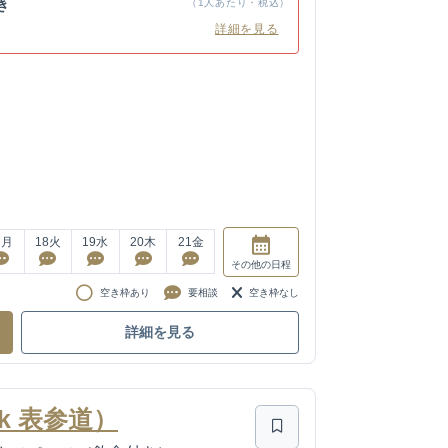
き
（1人あたり・税込）
詳細を見る
7
月
18
火
19
水
20
木
21
金
その他
の日程
空き枠あり
要相談
空き枠なし
詳細を見る
k 表参道）