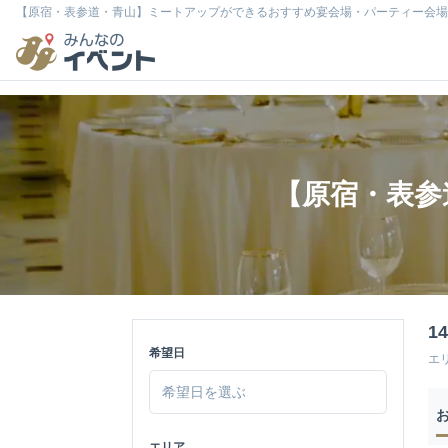
【原宿・表参道・青山】ミートアップができるおすすめ宴会場・パーティー会場
【原宿・表参
1
希望日
エ
エリア