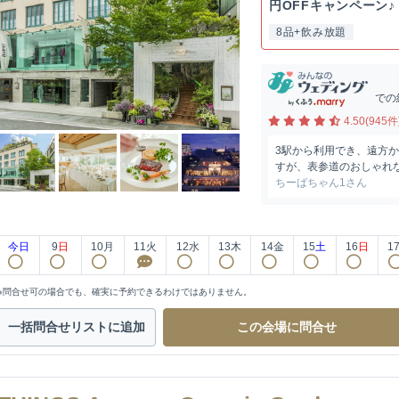
円OFFキャンペーン♪《
8品+飲み放題
での
4.50(945件
3駅から利用でき、遠方
すが、表参道のおしゃれな
ちーばちゃん1さん
今日
9
日
10
月
11
火
12
水
13
木
14
金
15
土
16
日
1
※問合せ可の場合でも、確実に予約できるわけではありません。
一括問合せ
リストに追加
この会場に
問合せ