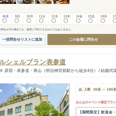
今日
9
日
10
月
11
火
12
水
13
木
14
金
15
土
16
日
1
※問合せ可の場合でも、確実に予約できるわけではありません。
一括問合せ
リストに追加
この会場に
問合せ
ルシェルブラン表参道
原宿・表参道・青山（明治神宮前駅から徒歩4分）
/
結婚式
20
名
～
100
人数
みんなのイベント限定プラ
【期間限定】歓迎会・送