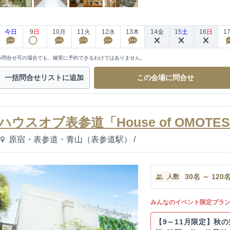
今日
9
日
10
月
11
火
12
水
13
木
14
金
15
土
16
日
1
※問合せ可の場合でも、確実に予約できるわけではありません。
一括問合せ
リストに追加
この会場に
問合せ
ハウスオブ表参道「House of OMOTE
原宿・表参道・青山（表参道駅）
/
30
名
～
120
人数
みんなのイベント限定プラ
【9～11月限定】秋