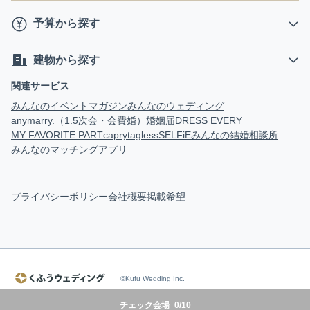
予算から探す
建物から探す
関連サービス
みんなのイベントマガジン
みんなのウェディング
anymarry.（1.5次会・会費婚）
婚姻届
DRESS EVERY
MY FAVORITE PART
capry
tagless
SELFiE
みんなの結婚相談所
みんなのマッチングアプリ
プライバシーポリシー
会社概要
掲載希望
©Kufu Wedding Inc.
チェック会場
0
/
10