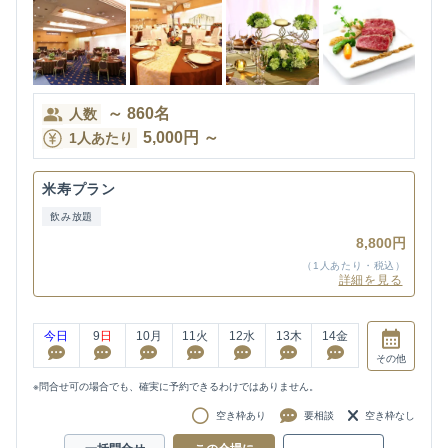
～
860
名
人数
5,000
円
～
1人あたり
米寿プラン
飲み放題
8,800円
（1人あたり・税込）
詳細を見る
今日
9
日
10
月
11
火
12
水
13
木
14
金
その他
※問合せ可の場合でも、確実に予約できるわけではありません。
空き枠あり
要相談
空き枠なし