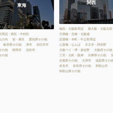
関西
東海
梅田・大阪駅周辺
新大阪・大阪北部
天満橋・京橋・大阪城
駅周辺・西区・中村区
淀屋橋・本町・中之島周辺
丸の内
栄・東区
愛知県その他
心斎橋・なんば
天王寺・阿倍野
岐阜県その他
津市
四日市市
大阪ベイ・堺・泉佐野
大阪府その他
その他
静岡市
浜松市
三宮・元町・阪神
兵庫県その他
その他
京都府その他
大津市
滋賀県その
奈良市
奈良県その他
和歌山市
和歌山県その他