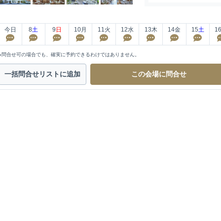
今日
8
土
9
日
10
月
11
火
12
水
13
木
14
金
15
土
1
※問合せ可の場合でも、確実に予約できるわけではありません。
一括問合せ
リストに追加
この会場に
問合せ