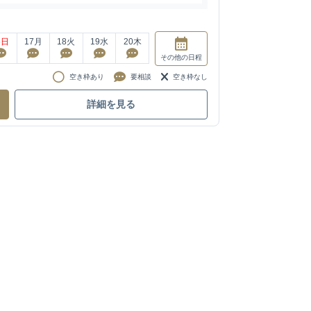
6
日
17
月
18
火
19
水
20
木
その他
の日程
空き枠あり
要相談
空き枠なし
詳細を見る