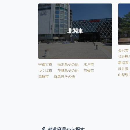
北関東
金沢市
福井県
新潟市
宇都宮市
栃木県その他
水戸市
軽井沢
つくば市
茨城県その他
前橋市
山梨県
高崎市
群馬県その他
都道府県から探す