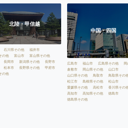
北陸・甲信越
中国・四国
石川県その他
福井市
その他
富山市
富山県その他
長岡市
新潟県その他
長野市
広島市
福山市
広島県その他
岡
松本市
長野県その他
甲府市
倉敷市
岡山県その他
山口市
その他
山口県その他
鳥取市
鳥取県その
松江市
島根県その他
松山市
愛媛県その他
高松市
香川県その
高知市
高知県その他
徳島市
徳島県その他