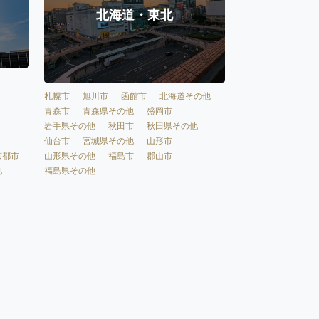
北海道・東北
札幌市
旭川市
函館市
北海道その他
青森市
青森県その他
盛岡市
岩手県その他
秋田市
秋田県その他
仙台市
宮城県その他
山形市
京都市
山形県その他
福島市
郡山市
他
福島県その他