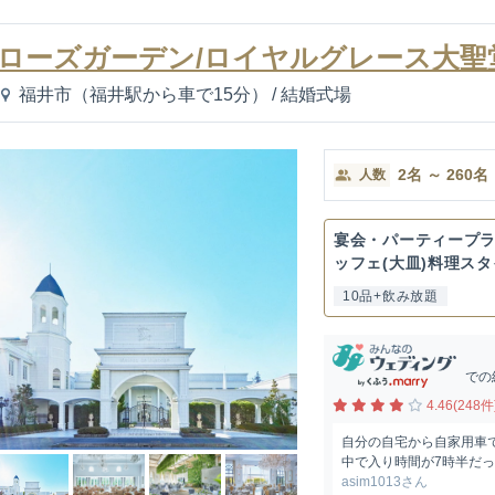
ローズガーデン/ロイヤルグレース大聖
福井市（福井駅から車で15分）
/
結婚式場
2
名
～
260
名
人数
宴会・パーティープ
ッフェ(大皿)料理ス
10品+飲み放題
での
4.46(248件
自分の自宅から自家用車で
中で入り時間が7時半だっ
asim1013さん