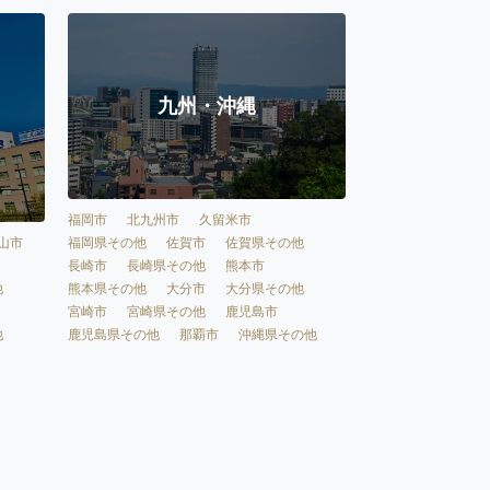
九州・沖縄
福岡市
北九州市
久留米市
福岡県その他
佐賀市
佐賀県その他
山市
長崎市
長崎県その他
熊本市
熊本県その他
大分市
大分県その他
他
宮崎市
宮崎県その他
鹿児島市
鹿児島県その他
那覇市
沖縄県その他
他