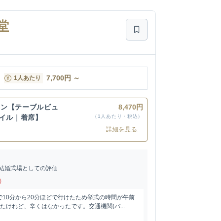
堂
7,700
円
～
1人あたり
ラン【テーブルビュ
8,470円
タイル｜着席】
（1人あたり・税込）
詳細を見る
結婚式場としての評価
)
10分から20分ほどで行けたため挙式の時間が午前
たけれど、辛くはなかったです。交通機関(バ...