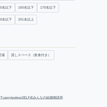
50名以下
160名以下
170名以下
00名以下
201名以上
式場
貸しスペース（飲食付き）
RT
capry
tagless
SELFiE
みんなの結婚相談所