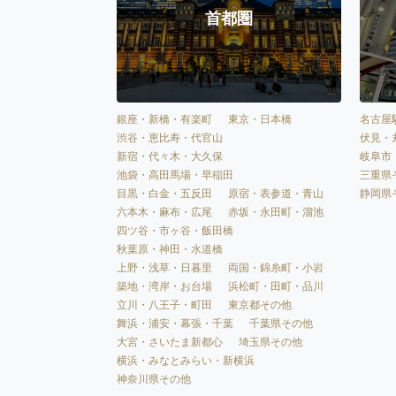
首都圏
銀座・新橋・有楽町
東京・日本橋
名古屋
渋谷・恵比寿・代官山
伏見・
新宿・代々木・大久保
岐阜市
池袋・高田馬場・早稲田
三重県
目黒・白金・五反田
原宿・表参道・青山
静岡県
六本木・麻布・広尾
赤坂・永田町・溜池
四ツ谷・市ヶ谷・飯田橋
秋葉原・神田・水道橋
上野・浅草・日暮里
両国・錦糸町・小岩
築地・湾岸・お台場
浜松町・田町・品川
立川・八王子・町田
東京都その他
舞浜・浦安・幕張・千葉
千葉県その他
大宮・さいたま新都心
埼玉県その他
横浜・みなとみらい・新横浜
神奈川県その他